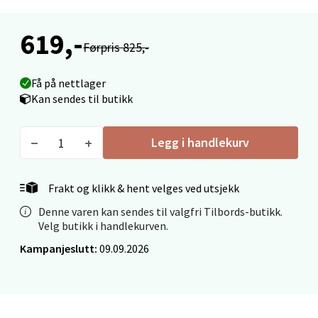
Mo i Rana - Thon Senter Mo i Rana
619,-
Førpris 825,-
Fridtjof Nansensgate 22, 8622 Mo i Rana
Åpent i dag 09-19
Få på nettlager
0 i butikk
Kan sendes til butikk
Velg
Legg i handlekurv
Frakt og klikk & hent velges ved utsjekk
Ålesund - Thon Senter Moa
Denne varen kan sendes til valgfri Tilbords-butikk.
Velg butikk i handlekurven.
Langelandsvegen 25, 6010 Ålesund
Kampanjeslutt:
09.09.2026
Åpent i dag 10-20
0 i butikk
Velg