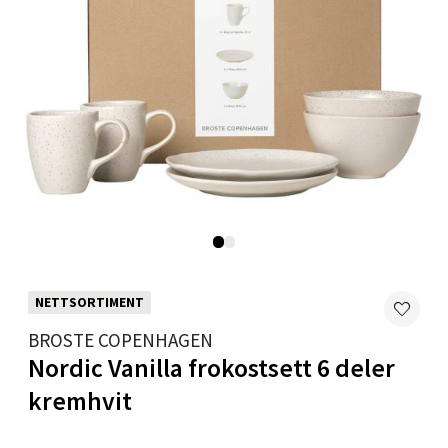
Moafjæra 14, 7606 Levanger
Åpent i dag 10-20
0 i butikk
Velg
Mandal - Alti Mandal
Skarvøyveien 55, 4517 Mandal
Åpent i dag 10-20
NETTSORTIMENT
0 i butikk
BROSTE COPENHAGEN
Nordic Vanilla frokostsett 6 deler
Velg
kremhvit