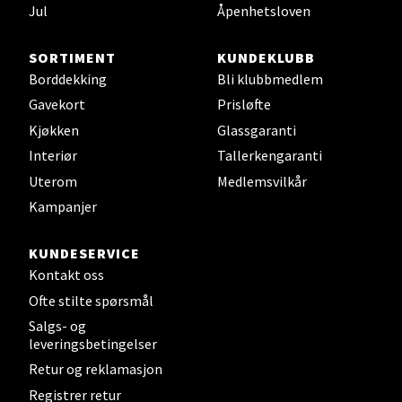
Jul
Åpenhetsloven
Sjøfartsgata 2, 7714 Steinkjer
Åpent i dag 10-20
SORTIMENT
KUNDEKLUBB
0 i butikk
Borddekking
Bli klubbmedlem
Gavekort
Prisløfte
Velg
Kjøkken
Glassgaranti
Interiør
Tallerkengaranti
Uterom
Medlemsvilkår
Leirvik - Stord
Kampanjer
Torgbakken 2, 5401 Stord
KUNDESERVICE
Åpent i dag 10-17
Kontakt oss
Ofte stilte spørsmål
0 i butikk
Salgs- og
leveringsbetingelser
Velg
Retur og reklamasjon
Registrer retur