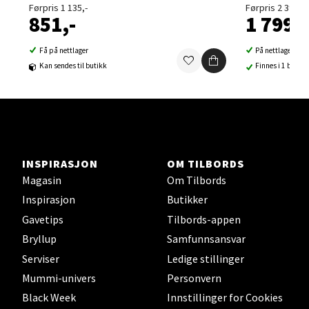
Førpris 1 135,-
Førpris 2 399,-
0 i butikk
851,-
1 799,-
Velg
Få på nettlager
På nettlager
Kan sendes til butikk
Finnes i 1 butikk
Sortland - Sortland Storsenter
Strangata 26, 8400 Sortland
INSPIRASJON
OM TILBORDS
Åpent i dag 10-19
Magasin
Om Tilbords
0 i butikk
Inspirasjon
Butikker
Gavetips
Tilbords-appen
Velg
Bryllup
Samfunnsansvar
Serviser
Ledige stillinger
Mummi-univers
Personvern
Steinkjer - Thon Senter Steinkjer
Black Week
Innstillinger for Cookies