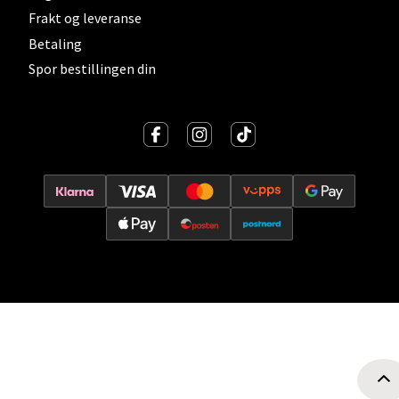
Frakt og leveranse
Oslo - Thon Senter Storo
Betaling
Spor bestillingen din
Vitaminveien 7 - 9, 0485 Oslo
Åpent i dag 10-21
0 i butikk
Velg
Lillehammer - Strandtorget
Strandtorget, 2609 Lillehammer
Åpent i dag 09-20
0 i butikk