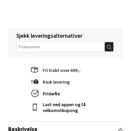
0 i butikk
Velg
Sjekk leveringsalternativer
Molde - Moldetorget
Torget 1, 6413 Molde
Åpent i dag 10-18
Fri frakt over 699,-
0 i butikk
Rask levering
Prisløfte
Velg
Last ned appen og få
velkomstkupong
Narvik - Thon Senter Malmporten
Beskrivelse