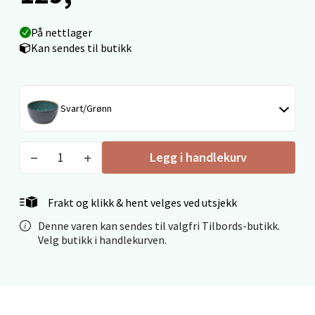
Velg
På nettlager
Kan sendes til butikk
Mo i Rana - Thon Senter Mo i Rana
Fridtjof Nansensgate 22, 8622 Mo i Rana
Svart/Grønn
Åpent i dag 10-18
0 i butikk
Legg i handlekurv
Velg
Frakt og klikk & hent velges ved utsjekk
Denne varen kan sendes til valgfri Tilbords-butikk.
Velg butikk i handlekurven.
Ålesund - Thon Senter Moa
Langelandsvegen 25, 6010 Ålesund
Åpent i dag 10-18