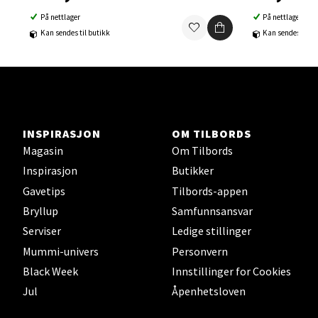
På nettlager
På nettlager
Ski Storsenter, Jernbanesvingen 6, 1400 Ski
Kan sendes til butikk
Kan sendes til b
Åpent i dag 10-19
0 i butikk
Velg
INSPIRASJON
OM TILBORDS
Magasin
Om Tilbords
Sortland - Sortland Storsenter
Inspirasjon
Butikker
Gavetips
Tilbords-appen
Strangata 26, 8400 Sortland
Bryllup
Samfunnsansvar
Åpent i dag 10-16
Serviser
Ledige stillinger
0 i butikk
Mummi-univers
Personvern
Black Week
Innstillinger for Cookies
Velg
Jul
Åpenhetsloven