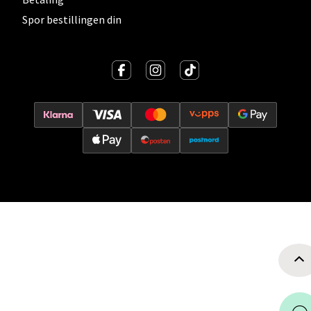
Velg
Spor bestillingen din
Oslo - Thon Senter Storo
Vitaminveien 7 - 9, 0485 Oslo
Åpent i dag 10-19
0 i butikk
Velg
Lillehammer - Strandtorget
Strandtorget, 2609 Lillehammer
Åpent i dag 09-18