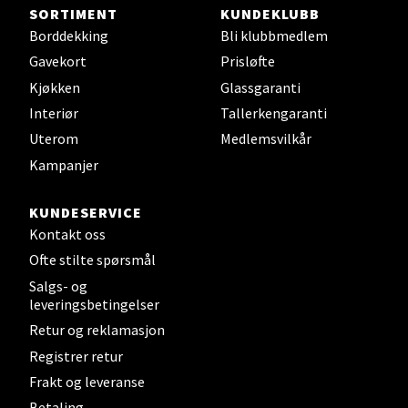
SORTIMENT
KUNDEKLUBB
Borddekking
Bli klubbmedlem
Steinkjer - Thon Senter Steinkjer
Gavekort
Prisløfte
Sjøfartsgata 2, 7714 Steinkjer
Kjøkken
Glassgaranti
Åpent i dag 10-18
Interiør
Tallerkengaranti
Uterom
Medlemsvilkår
0 i butikk
Kampanjer
Velg
KUNDESERVICE
Kontakt oss
Ofte stilte spørsmål
Leirvik - Stord
Salgs- og
leveringsbetingelser
Torgbakken 2, 5401 Stord
Retur og reklamasjon
Åpent i dag 10-15
Registrer retur
0 i butikk
Frakt og leveranse
Betaling