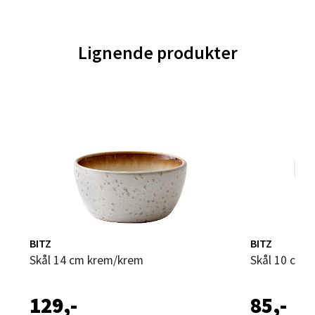
0 i butikk
Lignende produkter
Velg
Trondheim - Sirkus Shopping
Falkenborgveien 5, 7044 Trondheim
Åpent i dag 09-20
0 i butikk
Velg
BITZ
BITZ
Skål 14 cm krem/krem
Skål 10 cm
129,-
85,-
Ski - Thon Senter Ski