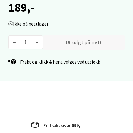
189,-
Bergen - Thon Senter Lagunen
Ikke på nettlager
Laguneveien 1, 5239 Bergen
Åpent i dag 10-18
Utsolgt på nett
0 i butikk
Frakt og klikk & hent velges ved utsjekk
Velg
Kristiansand - Markens
Lillemarkens markensgate 25B, 4611
Kristiansand
Åpent i dag 10-17
Fri frakt over 699,-
0 i butikk