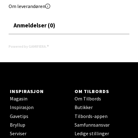
Om leverandøren
Levanger - Magneten
Anmeldelser (0)
Moafjæra 14, 7606 Levanger
Åpent i dag 10-18
0 i butikk
Powered by GAMIFIERA.®
Velg
Mandal - Alti Mandal
INSPIRASJON
OM TILBORDS
Magasin
Om Tilbords
Skarvøyveien 55, 4517 Mandal
Inspirasjon
Butikker
Åpent i dag 10-18
Gavetips
Tilbords-appen
0 i butikk
Bryllup
Samfunnsansvar
Serviser
Ledige stillinger