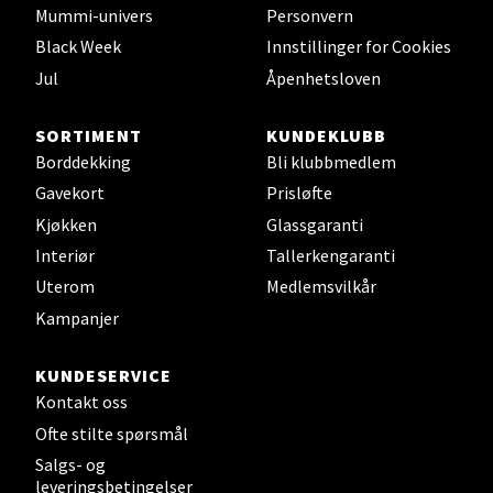
Velg
Mummi-univers
Personvern
Black Week
Innstillinger for Cookies
Jul
Åpenhetsloven
Mo i Rana - Thon Senter Mo i
SORTIMENT
KUNDEKLUBB
Rana
Borddekking
Bli klubbmedlem
Gavekort
Prisløfte
Fridtjof Nansensgate 22, 8622 Mo i Rana
Kjøkken
Glassgaranti
Åpent i dag 10-18
Interiør
Tallerkengaranti
0 i butikk
Uterom
Medlemsvilkår
Kampanjer
Velg
KUNDESERVICE
Kontakt oss
Ålesund - Thon Senter Moa
Ofte stilte spørsmål
Salgs- og
Langelandsvegen 25, 6010 Ålesund
leveringsbetingelser