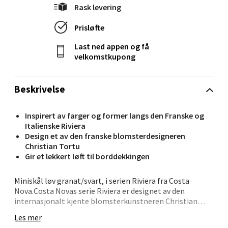
Rask levering
Velg
Prisløfte
Last ned appen og få
velkomstkupong
Oslo - Linderud
Beskrivelse
Erich Mogensøns vei 38, 0594 Oslo
Åpent i dag 10-19
Inspirert av farger og former langs den Franske og
0 i butikk
Italienske Riviera
Design et av den franske blomsterdesigneren
Christian Tortu
Velg
Gir et lekkert løft til borddekkingen
Miniskål løv granat/svart, i serien Riviera fra Costa
Nova.Costa Novas serie Riviera er designet av den
Bryne/Jæren - M44
internasjonalt kjente blomsterkunstneren Christian
Tortu. Serien er inspirert av rivieraen, den berømte
Les mer
kyststrekningen i Frankrike og Italia. Tortu har skapt en
Jupiterveien 2, 4340 Bryne