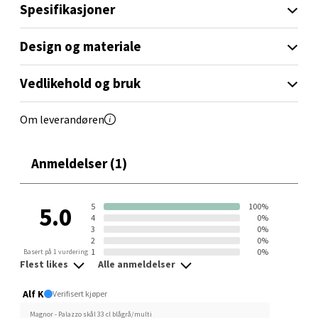
Spesifikasjoner
• Produsert i Portugal med fokus på varig kvalitet
Et servise som lar deg dekke bordet med sans for både
Design og materiale
Ski - Thon Senter Ski
funksjon og følelse.
Vedlikehold og bruk
Ski Storsenter, Jernbanesvingen 6, 1400 Ski
Åpent i dag 10-19
Om leverandøren
8 i butikk
Anmeldelser (1)
Velg
5
100%
5.0
4
0%
Sortland - Sortland Storsenter
3
0%
2
0%
1
0%
Basert på 1 vurdering
Strangata 26, 8400 Sortland
Flest likes
Alle anmeldelser
Åpent i dag 10-16
Alf K
Verifisert kjøper
9 i butikk
Magnor - Palazzo skål 33 cl blågrå/multi