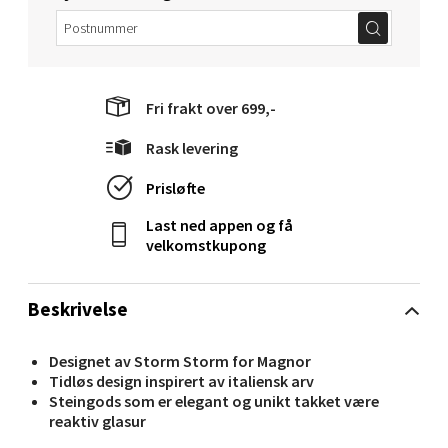
Åpent i dag 09-18
7 i butikk
Velg
Fri frakt over 699,-
Rask levering
Prisløfte
Sandvika - Thon Senter Sandvika
Last ned appen og få
velkomstkupong
Brodtkorbsgate 7, 1338 Sandvika
Åpent i dag 09-19
12 i butikk
Beskrivelse
Velg
Designet av Storm Storm for Magnor
Tidløs design inspirert av italiensk arv
Steingods som er elegant og unikt takket være
reaktiv glasur