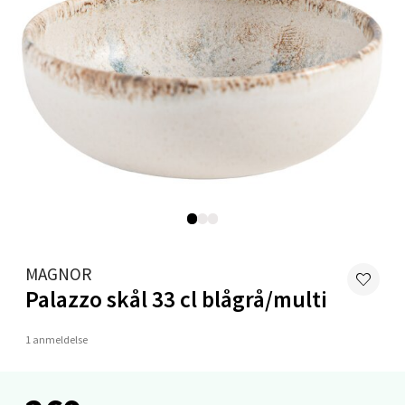
Narvik - Thon Senter
Malmporten
Bolagsgata 1, 8514 Narvik
Åpent i dag 10-18
8 i butikk
Velg
MAGNOR
Bergen - Oasen Senter
Palazzo skål 33 cl blågrå/multi
Folke Bernadottes vei 52, 5147 Fyllingsdalen
1 anmeldelse
Åpent i dag 10-18
8 i butikk