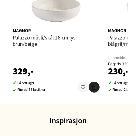
Lillehammer - Strandtorget
Strandtorget, 2609 Lillehammer
Åpent i dag 09-18
MAGNOR
MAGNOR
6 i butikk
Palazzo müsli/skål 16 cm lys
Palazzo müsli/skål 16 cm mørk
brun/beige
blågrå/multi
Velg
1 anmeldelse
Førpris 329,-
329,-
230,-
Strømmen - Thon Senter
På nettlager
På nettlager
Strømmen
Finnes i 55 butikker
Finnes i 2 butikk
Støperivn. 5, 2010 Strømmen
Åpent i dag 10-19
Inspirasjon
6 i butikk