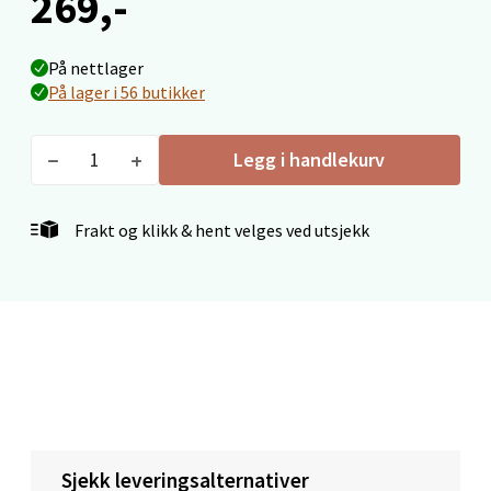
269,-
Velg
På nettlager
På lager i 56 butikker
Oppdal - Aunasenteret
Legg i handlekurv
Aunasenteret, Sunndalsvegen 3, 7340 Oppdal
Åpent i dag 10-18
Frakt og klikk & hent velges ved utsjekk
6 i butikk
Velg
Orkanger - Thon Senter Orkanger
Thon Senter Orkanger, Orkdalsveien 113, 7300
Sjekk leveringsalternativer
Orkanger