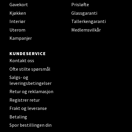
Gavekort
Prisløfte
Fredrikstad - Torvbyen
Kjøkken
Glassgaranti
Interiør
Tallerkengaranti
Brochsgate 8, 1607 Fredrikstad
Åpent i dag 10-18
Uterom
Medlemsvilkår
Kampanjer
5 i butikk
KUNDESERVICE
Velg
Kontakt oss
Ofte stilte spørsmål
Salgs- og
leveringsbetingelser
Lørenskog - Thon Senter Triaden
Retur og reklamasjon
Gamleveien 88, 1461 Lørenskog
Registrer retur
Åpent i dag 10-19
Frakt og leveranse
8 i butikk
Betaling
Spor bestillingen din
Velg