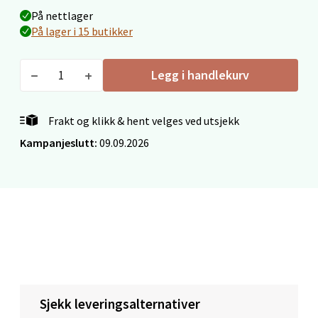
Fridtjof Nansensgate 22, 8622 Mo i Rana
På nettlager
Åpent i dag 09-19
På lager i 15 butikker
17 i butikk
Legg i handlekurv
Velg
Frakt og klikk & hent velges ved utsjekk
Kampanjeslutt:
09.09.2026
Ålesund - Thon Senter Moa
Langelandsvegen 25, 6010 Ålesund
Åpent i dag 10-20
9 i butikk
Velg
Sjekk leveringsalternativer