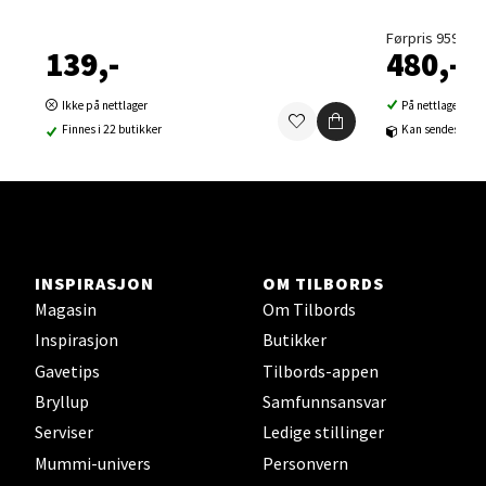
Velg
Førpris 959,-
139,-
480,-
Sortland - Sortland Storsenter
Ikke på nettlager
På nettlager
Finnes i 22 butikker
Kan sendes til b
Strangata 26, 8400 Sortland
Åpent i dag 10-19
10 i butikk
Velg
INSPIRASJON
OM TILBORDS
Magasin
Om Tilbords
Inspirasjon
Butikker
Gavetips
Tilbords-appen
Steinkjer - Thon Senter Steinkjer
Bryllup
Samfunnsansvar
Sjøfartsgata 2, 7714 Steinkjer
Serviser
Ledige stillinger
Åpent i dag 10-20
Mummi-univers
Personvern