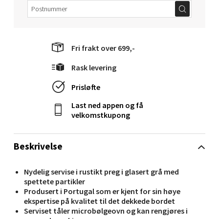
Molde - Moldetorget
Torget 1, 6413 Molde
Åpent i dag 10-20
Fri frakt over 699,-
0 i butikk
Rask levering
Velg
Prisløfte
Last ned appen og få
velkomstkupong
Narvik - Thon Senter Malmporten
Beskrivelse
Bolagsgata 1, 8514 Narvik
Åpent i dag 10-20
Nydelig servise i rustikt preg i glasert grå med
spettete partikler
0 i butikk
Produsert i Portugal som er kjent for sin høye
ekspertise på kvalitet til det dekkede bordet
Serviset tåler microbølgeovn og kan rengjøres i
Velg