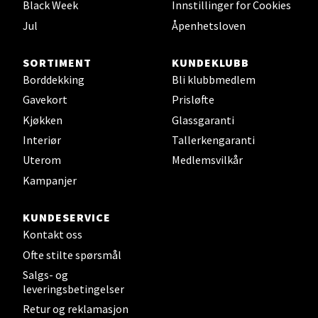
0 i butikk
Black Week
Innstillinger for Cookies
Jul
Åpenhetsloven
Velg
SORTIMENT
KUNDEKLUBB
Borddekking
Bli klubbmedlem
Gavekort
Prisløfte
Leirvik - Stord
Kjøkken
Glassgaranti
Interiør
Tallerkengaranti
Torgbakken 2, 5401 Stord
Uterom
Medlemsvilkår
Åpent i dag 10-17
Kampanjer
0 i butikk
KUNDESERVICE
Velg
Kontakt oss
Ofte stilte spørsmål
Salgs- og
leveringsbetingelser
Oslo - Thon Senter Storo
Retur og reklamasjon