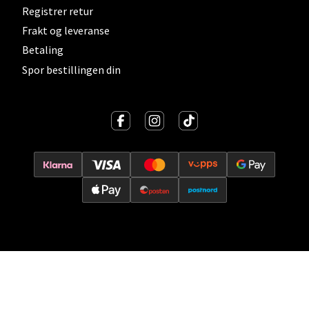
Vitaminveien 7 - 9, 0485 Oslo
Registrer retur
Åpent i dag 10-21
Frakt og leveranse
1 i butikk
Betaling
Spor bestillingen din
Velg
Lillehammer - Strandtorget
Strandtorget, 2609 Lillehammer
Åpent i dag 09-20
0 i butikk
Velg