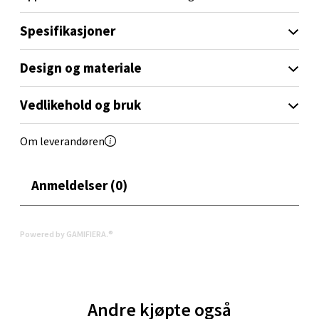
Spesifikasjoner
Velg
Design og materiale
Orkanger - Thon Senter Orkanger
Vedlikehold og bruk
Thon Senter Orkanger, Orkdalsveien 113, 7300
Om leverandøren
Orkanger
Åpent i dag 09-20
Anmeldelser (0)
0 i butikk
Velg
Powered by GAMIFIERA.®
Sandvika - Thon Senter Sandvika
Andre kjøpte også