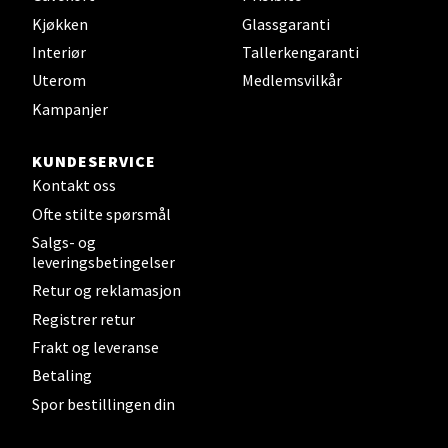
0 i butikk
Kjøkken
Glassgaranti
Interiør
Tallerkengaranti
Velg
Uterom
Medlemsvilkår
Kampanjer
Steinkjer - Thon Senter Steinkjer
KUNDESERVICE
Kontakt oss
Sjøfartsgata 2, 7714 Steinkjer
Ofte stilte spørsmål
Åpent i dag 10-20
Salgs- og
0 i butikk
leveringsbetingelser
Retur og reklamasjon
Velg
Registrer retur
Frakt og leveranse
Betaling
Spor bestillingen din
Leirvik - Stord