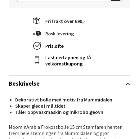
Ålesund - Thon Senter Moa
Langelandsvegen 25, 6010 Ålesund
Fri frakt over 699,-
Åpent i dag 10-20
Rask levering
0 i butikk
Prisløfte
Velg
Last ned appen og få
velkomstkupong
Beskrivelse
Molde - Moldetorget
Torget 1, 6413 Molde
Dekorativt bolle med motiv fra Mummidalen
Åpent i dag 10-20
Skaper glede i måltidet
Tåler oppvaskmaskin og mikrobølgeovn
0 i butikk
MoominArabia Frokostbolle 15 cm Stamfaren henter
frem hele stemningen fra Mummidalen og gjør
Velg