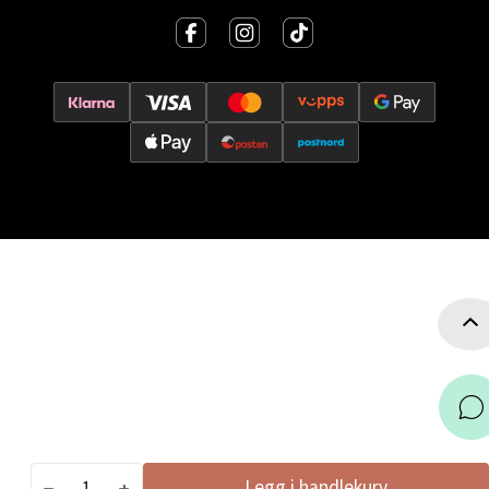
Torgbakken 2, 5401 Stord
Åpent i dag 10-17
0 i butikk
Velg
Oslo - Thon Senter Storo
Vitaminveien 7 - 9, 0485 Oslo
Åpent i dag 10-21
0 i butikk
Velg
Legg i handlekurv