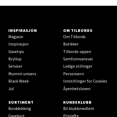
Ski - Thon Senter Ski
INSPIRASJON
OM TILBORDS
Magasin
Om Tilbords
Ski Storsenter, Jernbanesvingen 6, 1400 Ski
Åpent i dag 10-21
Inspirasjon
Butikker
Gavetips
Tilbords-appen
0 i butikk
Bryllup
Samfunnsansvar
Velg
Serviser
Ledige stillinger
Mummi-univers
Personvern
Black Week
Innstillinger for Cookies
Jul
Åpenhetsloven
Sortland - Sortland Storsenter
SORTIMENT
KUNDEKLUBB
Strangata 26, 8400 Sortland
Borddekking
Bli klubbmedlem
Åpent i dag 10-19
Gavekort
Prisløfte