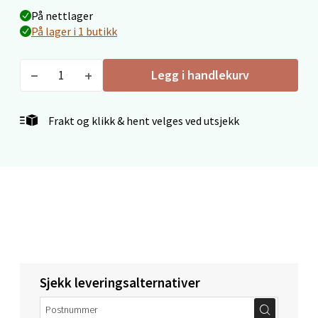
Skarvøyveien 55, 4517 Mandal
På nettlager
Åpent i dag 10-20
På lager i 1 butikk
0 i butikk
Legg i handlekurv
Velg
Frakt og klikk & hent velges ved utsjekk
Mo i Rana - Thon Senter Mo i Rana
Fridtjof Nansensgate 22, 8622 Mo i Rana
Åpent i dag 09-19
0 i butikk
Velg
Sjekk leveringsalternativer