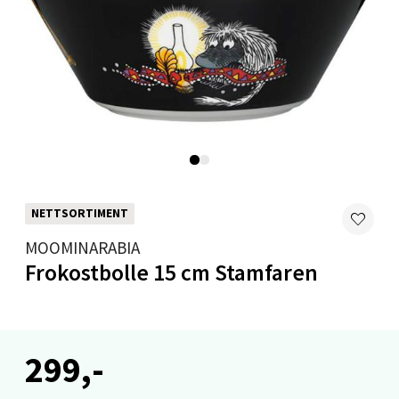
Velg
Levanger - Magneten
Moafjæra 14, 7606 Levanger
Åpent i dag 10-20
NETTSORTIMENT
0 i butikk
MOOMINARABIA
Frokostbolle 15 cm Stamfaren
Velg
299,-
Mandal - Alti Mandal