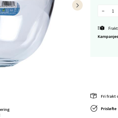
en - Horisont
svegen 2, 5130 Nyborg
 dag 10-21
V
tikk
Frakt
Kampanjes
efjord - Hvaltorvet
7, 3210 Sandefjord
 dag 10-20
V
tikk
sø - Jekta Storsenter
Fri frakt 
yveien 12, 9015 Tromsø
Prisløfte
vering
 dag 10-21
t