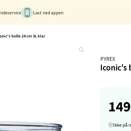
tikk
ndeservice
Last ned appen
men - Gulskogen
onic's bolle 24 cm 3L klar
gen Senter, 3048 Drammen
 dag 10-21
V
tikk
PYREX
Iconic's
anger og Sandnes - Herbarium
rtervigs gate 6, 4005 Stavanger
 dag 10-20
149
V
tikk
Ikke på 