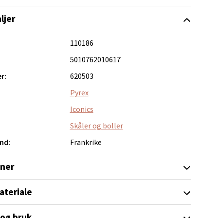
elg
ljer
110186
5010762010617
r:
620503
elg
Pyrex
Iconics
Skåler og boller
nd:
Frankrike
oner
elg
ateriale
 og bruk