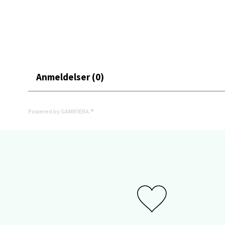
Stav
Gartne
Åpent i
0 i bu
Anmeldelser (0)
Stav
Powered by GAMIFIERA.®
Gamle 
Åpent i
0 i bu
Berg
Lagune
Åpent i