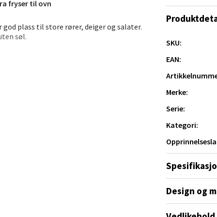
V
a fryser til ovn
tikk
Produktdeta
 god plass til store rører, deiger og salater.
uten søl.
SKU:
tad - Thon Senter Kanebogen
g høy motstand mot temperaturendringer.
EAN:
krobølgeovn, kjøleskap, fryser og
egen 5, 9411 Harstad
lv etter mange gangers bruk.
Artikkelnumme
 dag 10-20
V
Merke:
tikk
Serie:
Kategori:
sund - Thon Senter Oasen
Opprinnelsesla
vegen 16, 5542 Karmsund
nen.
Spesifikasj
 dag 10-20
V
tikk
Design og m
Vedlikehold