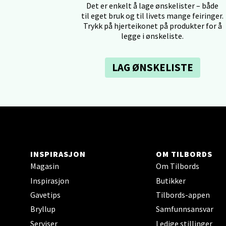
Det er enkelt å lage ønskelister – både
0 i bu
til eget bruk og til livets mange feiringer.
Trykk på hjerteikonet på produkter for å
legge i ønskeliste.
Kris
LAG ØNSKELISTE
Lillem
Åpent i
0 i bu
Oslo
INSPIRASJON
OM TILBORDS
Magasin
Om Tilbords
Erich 
Åpent i
Inspirasjon
Butikker
Gavetips
Tilbords-appen
0 i bu
Bryllup
Samfunnsansvar
Serviser
Ledige stillinger