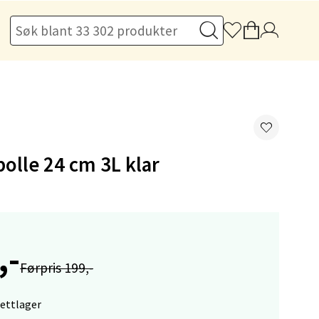
elg
 bolle 24 cm 3L klar
,-
elg
Førpris 199,-
nettlager