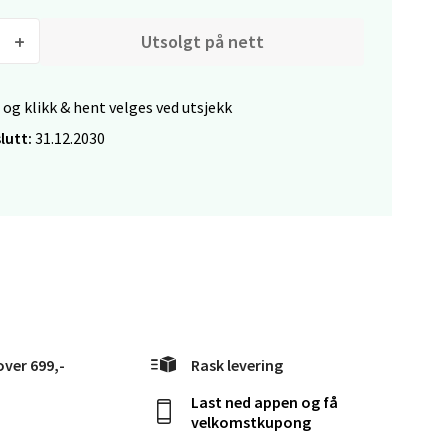
Utsolgt på nett
elg
 og klikk & hent velges ved utsjekk
lutt:
31.12.2030
elg
over 699,-
Rask levering
Last ned appen og få
velkomstkupong