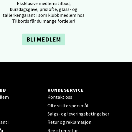
elg
Eksklusive medlemstilbud,
bursdagsgave, prisløfte, glass- og
tallerkengaranti: som klubbmedlem hos
Tilbords får du mange fordeler!
BLI MEDLEM
elg
BB
KUNDESERVICE
dlem
Kontakt oss
Ofte stilte spørsmål
elg
Salgs- og leveringsbetingelser
anti
Retur og reklamasjon
år
Registrer retur