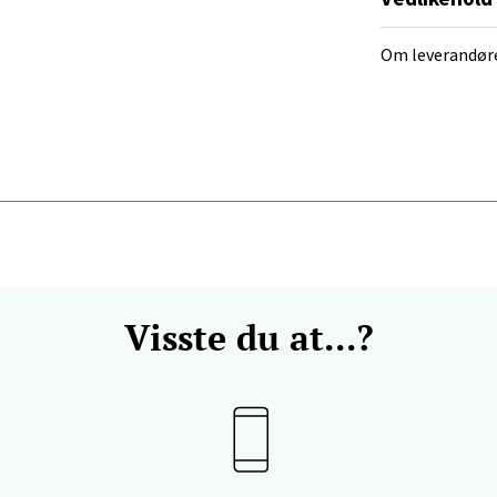
anger og Sandnes - Kilden Senter
Om leverandør
rveien 16, 4016 Stavanger
 dag 10-20
V
tikk
anger og Sandnes - Kvadrat
Stokkavei 1, 4313 Sandnes
 dag 10-21
V
Visste du at...?
tikk
en - Thon Senter Lagunen
veien 1, 5239 Bergen
 dag 10-21