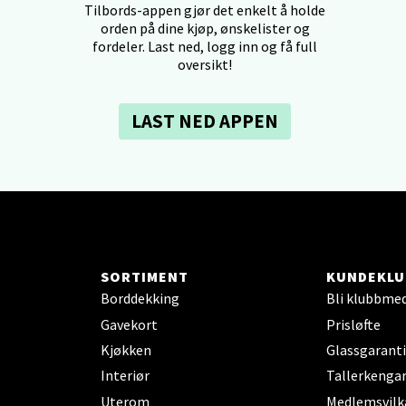
V
Tilbords-appen gjør det enkelt å holde
tikk
orden på dine kjøp, ønskelister og
fordeler. Last ned, logg inn og få full
oversikt!
tiansand - Markens
LAST NED APPEN
arkens markensgate 25B, 4611 Kristiansand
 dag 09-18
V
tikk
 - Linderud
SORTIMENT
KUNDEKLU
Borddekking
Bli klubbme
Mogensøns vei 38, 0594 Oslo
 dag 10-21
Gavekort
Prisløfte
V
Kjøkken
Glassgaranti
tikk
Interiør
Tallerkengar
Uterom
Medlemsvilk