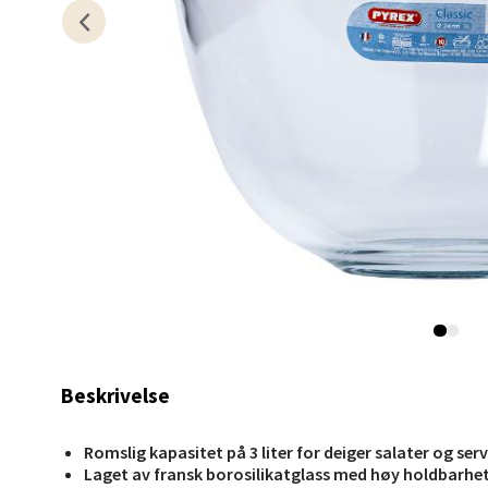
Berg
Myrdal
Åpent i
0 i bu
Sand
Torget 
Åpent i
0 i bu
Beskrivelse
Trom
Karlsø
Romslig kapasitet på 3 liter for deiger salater og ser
Åpent i
Laget av fransk borosilikatglass med høy holdbarhe