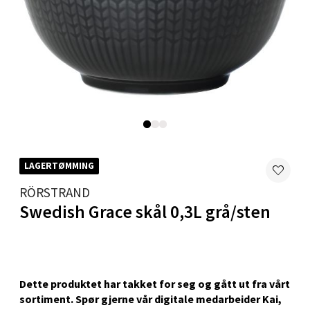
Skillevegen 5, 9411 Harstad
Åpent i dag 10-20
0 i butikk
Velg
Karmsund - Thon Senter Oasen
LAGERTØMMING
Austbøvegen 16, 5542 Karmsund
RÖRSTRAND
Åpent i dag 10-20
Swedish Grace skål 0,3L grå/sten
0 i butikk
Velg
Dette produktet har takket for seg og gått ut fra vårt
sortiment. Spør gjerne vår digitale medarbeider Kai,