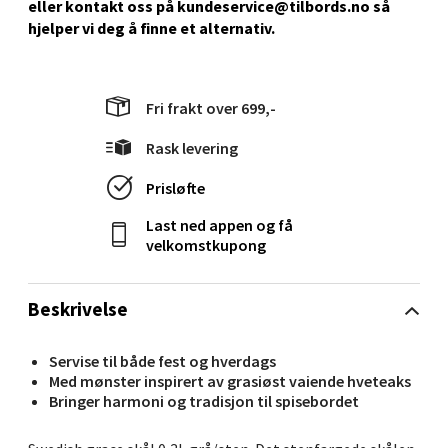
eller kontakt oss på kundeservice@tilbords.no så
Stavanger og Sandnes - Kilden
hjelper vi deg å ﬁnne et alternativ.
Senter
Fri frakt over 699,-
Gartnerveien 16, 4016 Stavanger
Åpent i dag 10-20
Rask levering
0 i butikk
Prisløfte
Velg
Last ned appen og få
velkomstkupong
Beskrivelse
Stavanger og Sandnes - Kvadrat
Servise til både fest og hverdags
Gamle Stokkavei 1, 4313 Sandnes
Med mønster inspirert av grasiøst vaiende hveteaks
Åpent i dag 10-21
Bringer harmoni og tradisjon til spisebordet
0 i butikk