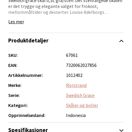
Swedish grace skål 0,3L grå/sten. Det stenfargede skålen
er det trygge og elegante valget for frokost,
Velg
mellommåltider og desserter. Louise Adelborgs
mesterverk, Swedish Grace, er et tidløst ikon -
Les mer
mønsteret er inspirert av grasiøst vaiende hveteaks og
bringer harmoni og tradisjon til spisebordet. Stenfargen
skaper kontraster mot det hvite og lyse. Kan vaskes i
Bergen - Thon Senter Lagunen
Produktdetaljer
oppvaskmaskin.
Laguneveien 1, 5239 Bergen
SKU:
67061
Åpent i dag 10-21
EAN:
7320062027856
0 i butikk
Artikkelnummer:
1012402
Velg
Merke:
Rörstrand
Serie:
Swedish Grace
Kategori:
Skåler og boller
Kristiansand - Markens
Opprinnelsesland:
Indonesia
Lillemarkens markensgate 25B, 4611 Kristiansand
Spesifikasjoner
Åpent i dag 09-18