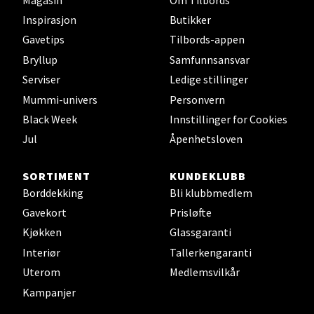
Inspirasjon
Butikker
Jupiterveien 2, 4340 Bryne
Gavetips
Tilbords-appen
Åpent i dag 10-20
Bryllup
Samfunnsansvar
0 i butikk
Serviser
Ledige stillinger
Mummi-univers
Personvern
Velg
Black Week
Innstillinger for Cookies
Jul
Åpenhetsloven
Stavanger og Sandnes - Thon
SORTIMENT
KUNDEKLUBB
Borddekking
Bli klubbmedlem
Senter Madla
Gavekort
Prisløfte
Madlakrossen nr 9, 4042 Stavanger
Kjøkken
Glassgaranti
Åpent i dag 10-20
Interiør
Tallerkengaranti
0 i butikk
Uterom
Medlemsvilkår
Kampanjer
Velg