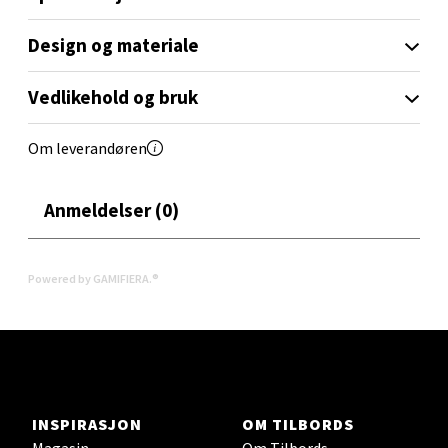
0 i butikk
Design og materiale
Velg
Vedlikehold og bruk
Om leverandøren
Oslo - Linderud
Anmeldelser (0)
Erich Mogensøns vei 38, 0594 Oslo
Åpent i dag 10-21
Powered by GAMIFIERA.®
0 i butikk
Velg
INSPIRASJON
OM TILBORDS
Bryne/Jæren - M44
Magasin
Om Tilbords