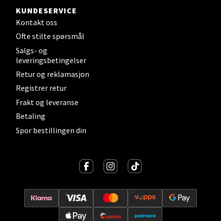
KUNDESERVICE
Kontakt oss
Ofte stilte spørsmål
Levanger - Magneten
Salgs- og
leveringsbetingelser
Moafjæra 14, 7606 Levanger
Retur og reklamasjon
Åpent i dag 10-20
Registrer retur
0 i butikk
Frakt og leveranse
Betaling
Velg
Spor bestillingen din
Mandal - Alti Mandal
Skarvøyveien 55, 4517 Mandal
Åpent i dag 10-20
0 i butikk