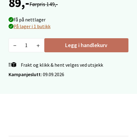
89,-
Førpris 149,-
Velg
Få på nettlager
På lager i 1 butikk
Mo i Rana - Thon Senter Mo i Rana
Legg i handlekurv
Fridtjof Nansensgate 22, 8622 Mo i Rana
Åpent i dag 10-18
Frakt og klikk & hent velges ved utsjekk
1 i butikk
Kampanjeslutt:
09.09.2026
Velg
Ålesund - Thon Senter Moa
Langelandsvegen 25, 6010 Ålesund