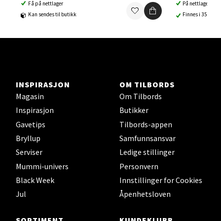
Få på nettlager
På nettlager
Ski - Thon Senter Ski
Kan sendes til butikk
Finnes i 35 buti
Ski Storsenter, Jernbanesvingen 6, 1400 Ski
Åpent i dag 10-19
0 i butikk
INSPIRASJON
OM TILBORDS
Velg
Magasin
Om Tilbords
Inspirasjon
Butikker
Gavetips
Tilbords-appen
Sortland - Sortland Storsenter
Bryllup
Samfunnsansvar
Serviser
Ledige stillinger
Strangata 26, 8400 Sortland
Mummi-univers
Personvern
Åpent i dag 10-16
Black Week
Innstillinger for Cookies
0 i butikk
Jul
Åpenhetsloven
Velg
SORTIMENT
KUNDEKLUBB