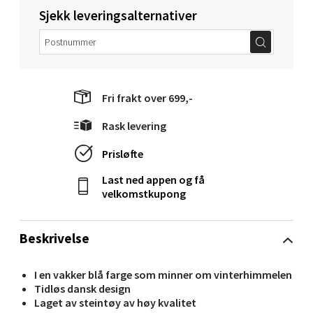
Åpent i dag 10-18
Sjekk leveringsalternativer
0 i butikk
Velg
Fri frakt over 699,-
Rask levering
Molde - Moldetorget
Prisløfte
Torget 1, 6413 Molde
Last ned appen og få
Åpent i dag 10-18
velkomstkupong
0 i butikk
Beskrivelse
Velg
I en vakker blå farge som minner om vinterhimmelen
Tidløs dansk design
Laget av steintøy av høy kvalitet