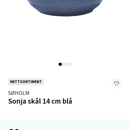
Levanger - Magneten
Moafjæra 14, 7606 Levanger
Åpent i dag 10-18
0 i butikk
Velg
NETTSORTIMENT
SØHOLM
Mandal - Alti Mandal
Sonja skål 14 cm blå
Skarvøyveien 55, 4517 Mandal
Åpent i dag 10-18
0 i butikk