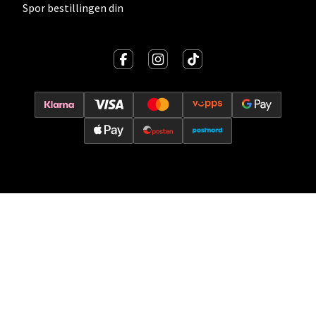
Spor bestillingen din
Velg
Oslo - Thon Senter Storo
Vitaminveien 7 - 9, 0485 Oslo
Åpent i dag 10-19
0 i butikk
Velg
Lillehammer - Strandtorget
Strandtorget, 2609 Lillehammer