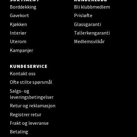
Borddekking
Bli klubbmedlem
Gavekort
Prisløfte
Kjøkken
Glassgaranti
Steinkjer - Thon Senter Steinkjer
Interiør
Tallerkengaranti
Sjøfartsgata 2, 7714 Steinkjer
Uterom
Medlemsvilkår
Åpent i dag 10-18
Kampanjer
0 i butikk
KUNDESERVICE
Kontakt oss
Velg
Ofte stilte spørsmål
Salgs- og
leveringsbetingelser
Leirvik - Stord
Retur og reklamasjon
Registrer retur
Torgbakken 2, 5401 Stord
Frakt og leveranse
Åpent i dag 10-15
Betaling
0 i butikk