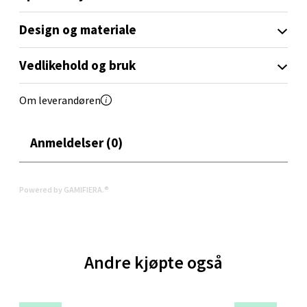
Design og materiale
Oppdal - Aunasenteret
Vedlikehold og bruk
Aunasenteret, Sunndalsvegen 3, 7340 Oppdal
Åpent i dag 10-18
Om leverandøren
0 i butikk
Anmeldelser (0)
Velg
Powered by GAMIFIERA.®
Orkanger - Thon Senter Orkanger
Thon Senter Orkanger, Orkdalsveien 113, 7300
Andre kjøpte også
Orkanger
Åpent i dag 09-18