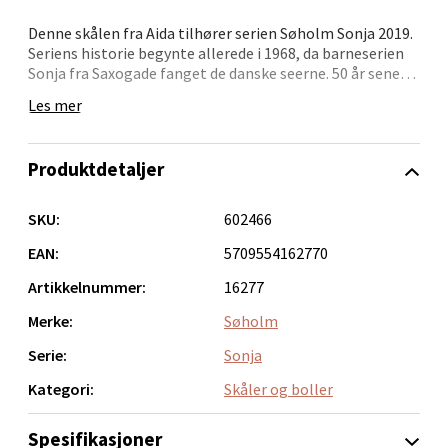
Narvik - Thon Senter Malmporten
Denne skålen fra Aida tilhører serien Søholm Sonja 2019.
Seriens historie begynte allerede i 1968, da barneserien
Bolagsgata 1, 8514 Narvik
Sonja fra Saxogade fanget de danske seerne. 50 år senere
Åpent i dag 10-18
utgis en oppdatert versjon, i en vakker blå farge som
Les mer
0 i butikk
minner om en vinterhimmel. Alle produktene fra serien
er laget av steintøy av høy kvalitet med en tidløs dansk
design.
Velg
Produktdetaljer
Materiale: Stengods.
Tåler fryser, mikrobølgeovn, ovn og oppvaskmaskin.
SKU:
602466
Diameter: 14 cm.
EAN:
5709554162770
Bergen - Oasen Senter
Artikkelnummer:
16277
Folke Bernadottes vei 52, 5147 Fyllingsdalen
Merke:
Søholm
Åpent i dag 10-18
Serie:
Sonja
0 i butikk
Kategori:
Skåler og boller
Velg
Spesifikasjoner