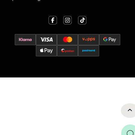
Jessheim - Thon Senter Jessheim
Storgata 6, 2050 Jessheim
Åpent i dag 10-19
0 i butikk
Velg
Kristiansand - Thon
Sørlandssenteret
Barstølveien 31, 4636 Kristiansand
Åpent i dag 10-19