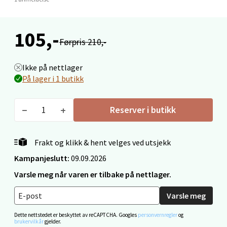
Molde - Moldetorget
Torget 1, 6413 Molde
105,-
Åpent i dag 10-18
Førpris 210,-
0 i butikk
Ikke på nettlager
På lager i 1 butikk
Velg
Reserver i butikk
Narvik - Thon Senter Malmporten
Frakt og klikk & hent velges ved utsjekk
Bolagsgata 1, 8514 Narvik
Kampanjeslutt:
09.09.2026
Åpent i dag 10-18
Varsle meg når varen er tilbake på nettlager.
0 i butikk
Varsle meg
Velg
Dette nettstedet er beskyttet av reCAPTCHA. Googles
personvernregler
og
brukervilkår
gjelder.