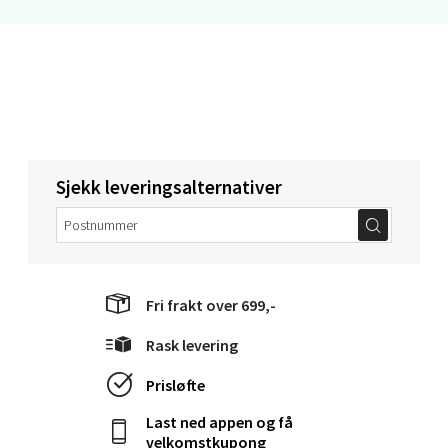
Bergen - Oasen Senter
Folke Bernadottes vei 52, 5147 Fyllingsdalen
Åpent i dag 10-18
0 i butikk
Sjekk leveringsalternativer
Velg
Fri frakt over 699,-
Oppdal - Aunasenteret
Rask levering
Aunasenteret, Sunndalsvegen 3, 7340 Oppdal
Prisløfte
Åpent i dag 10-18
Last ned appen og få
0 i butikk
velkomstkupong