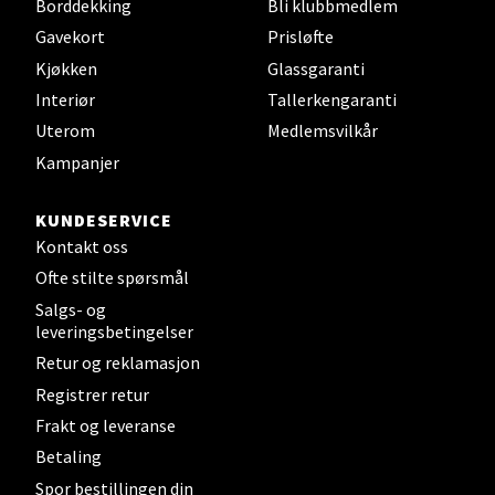
Borddekking
Bli klubbmedlem
Strømmen - Thon Senter Strømmen
Gavekort
Prisløfte
Støperivn. 5, 2010 Strømmen
Kjøkken
Glassgaranti
Åpent i dag 10-19
Interiør
Tallerkengaranti
0 i butikk
Uterom
Medlemsvilkår
Kampanjer
Velg
KUNDESERVICE
Kontakt oss
Ofte stilte spørsmål
Sunndalsøra - Alti Sunndal
Salgs- og
leveringsbetingelser
Alti Sunndal, Sunndalsveien 17, 6600 Sunndalsøra
Retur og reklamasjon
Åpent i dag 10-16
Registrer retur
0 i butikk
Frakt og leveranse
Betaling
Velg
Spor bestillingen din