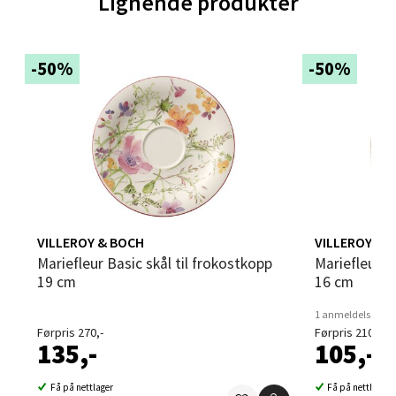
Lignende produkter
Velg
-50%
-50%
Leirvik - Stord
Torgbakken 2, 5401 Stord
Åpent i dag 10-15
0 i butikk
VILLEROY & BOCH
VILLEROY & 
Mariefleur Basic skål til frokostkopp
Mariefleur Gris Basic skål til kaffekopp
Velg
19 cm
16 cm
1 anmeldelse
Førpris 270,-
Førpris 210,-
135,-
105,-
Oslo - Thon Senter Storo
Få på nettlager
Få på nettlager
Vitaminveien 7 - 9, 0485 Oslo