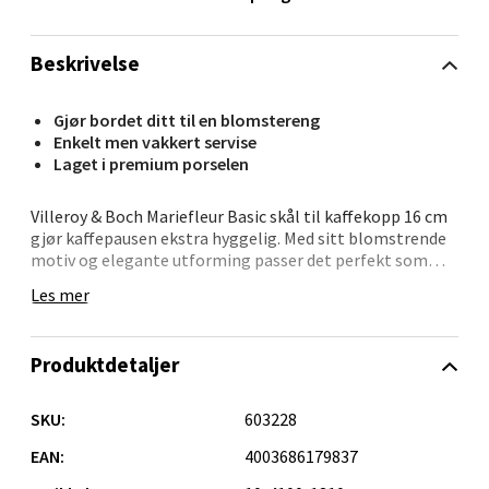
Velg
Beskrivelse
Gjør bordet ditt til en blomstereng
Orkanger - Thon Senter Orkanger
Enkelt men vakkert servise
Laget i premium porselen
Thon Senter Orkanger, Orkdalsveien 113, 7300
Orkanger
Villeroy & Boch Mariefleur Basic skål til kaffekopp 16 cm
gjør kaffepausen ekstra hyggelig. Med sitt blomstrende
Åpent i dag 09-18
motiv og elegante utforming passer det perfekt som
0 i butikk
underlag for kaffekoppen – og gir plass til en liten
Les mer
søtsak ved siden av.
Velg
Mønsteret er inspirert av frodige blomsterenger og gir
Produktdetaljer
borddekkingen en lys og vennlig tone. Laget i premium
porselen som tåler både oppvaskmaskin og
mikrobølgeovn – praktisk og dekorativ i ett.
SKU:
603228
Sandvika - Thon Senter Sandvika
• Kaffefat med diameter på 16 cm
EAN:
4003686179837
• Dekor i friske blomsterfarger