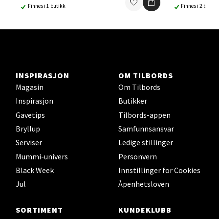
Finnes i 1 butikk
Finnes i 2 butikk
Åpent i dag 10-19
0 i butikk
Velg
INSPIRASJON
OM TILBORDS
Magasin
Om Tilbords
Lillehammer - Strandtorget
Inspirasjon
Butikker
Gavetips
Tilbords-appen
Strandtorget, 2609 Lillehammer
Bryllup
Samfunnsansvar
Åpent i dag 09-18
Serviser
Ledige stillinger
0 i butikk
Mummi-univers
Personvern
Black Week
Innstillinger for Cookies
Velg
Jul
Åpenhetsloven
SORTIMENT
KUNDEKLUBB