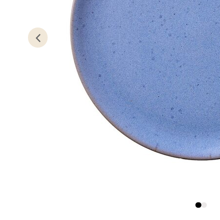
Kris
Lillem
Åpent i
2 i bu
Oslo
Erich 
Åpent i
1 i bu
Bryn
Jupiter
Åpent i