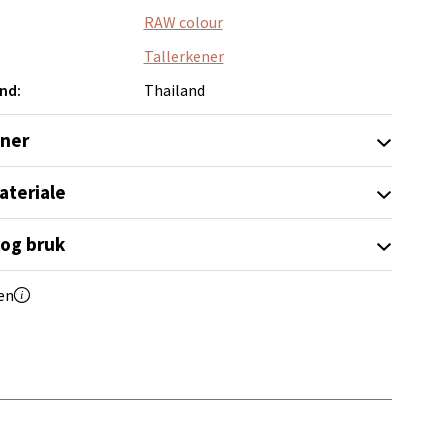
RAW colour
Tallerkener
nd:
Thailand
elg
oner
ateriale
 og bruk
en
elg