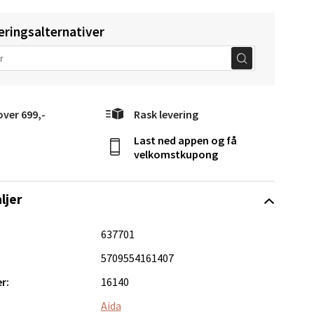
elg
eringsalternativer
over 699,-
Rask levering
Vel
Last ned appen og få
g
velkomstkupong
ljer
637701
5709554161407
elg
r:
16140
Aida