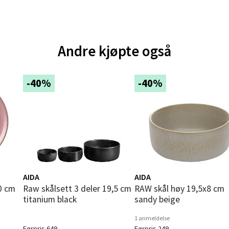
andsvegen 25, 6010 Ålesund
 dag 10-20
V
tikk
Andre kjøpte også
e - Moldetorget
-40%
-40%
 1, 6413 Molde
 dag 10-20
V
tikk
ik - Thon Senter Malmporten
AIDA
AIDA
gata 1, 8514 Narvik
Raw skålsett 3 deler 19,5 cm
RAW skål høy 19,5x8 cm
 dag 10-20
titanium black
sandy beige
V
utikk
1 anmeldelse
Førpris 649,-
Førpris 249,-