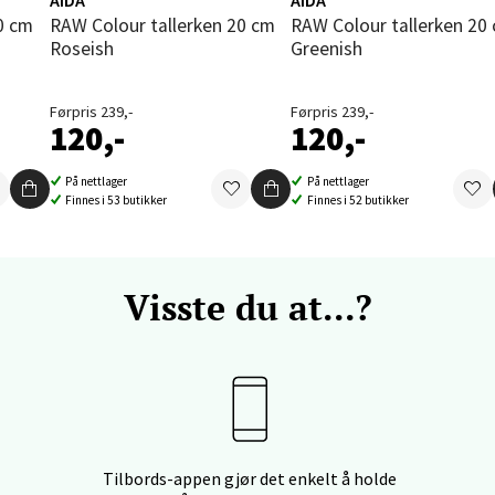
enter Orkanger, Orkdalsveien 113, 7300 Orkanger
RAW Colour tallerken 20 cm
RAW Colour tallerken 20 cm
 dag 09-20
Roseish
Greenish
V
tikk
Førpris 239,-
Førpris 239,-
120,-
120,-
vika - Thon Senter Sandvika
På nettlager
På nettlager
Finnes i 53 butikker
Finnes i 52 butikker
orbsgate 7, 1338 Sandvika
 dag 10-21
V
utikk
Visste du at...?
en - Thon Senter Sartor
vegen 12, 5353 Straume
 dag 10-21
V
utikk
Tilbords-appen gjør det enkelt å holde