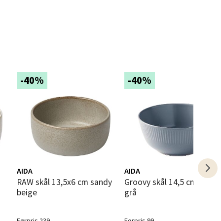
elg
-40%
-40%
elg
AIDA
AIDA
RAW skål 13,5x6 cm sandy
Groovy skål 14,5 cm steintøy
beige
grå
elg
Førpris 239,-
Førpris 99,-