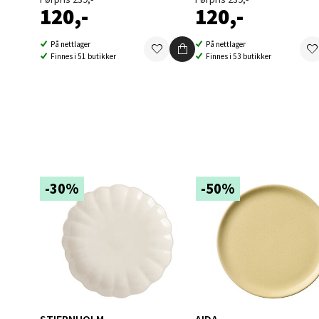
120,-
120,-
Berg
På nettlager
På nettlager
Finnes i 51 butikker
Finnes i 53 butikker
Folke B
Åpent i
24 i b
Oppd
-30%
-50%
Aunase
Åpent i
6 i bu
Orka
STIERNHOLM
AIDA