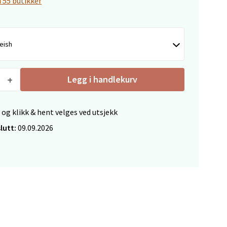
i 55 butikker
elg
eish
Legg i handlekurv
 og klikk & hent velges ved utsjekk
lutt:
09.09.2026
elg