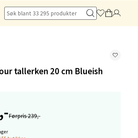
elg
ur tallerken 20 cm Blueish
,-
elg
Førpris 239,-
ager