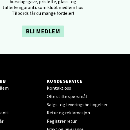
bursdagsgave, prisløfte, glass- og
tallerkengaranti: som klubbmedlem hos
Tilbords får du mange fordeler!
BLI MEDLEM
elg
BB
KUNDESERVICE
dlem
Kontakt oss
elg
Ofte stilte spørsmål
Salgs- og leveringsbetingelser
anti
Retur og reklamasjon
år
Registrer retur
Frakt og leveranse