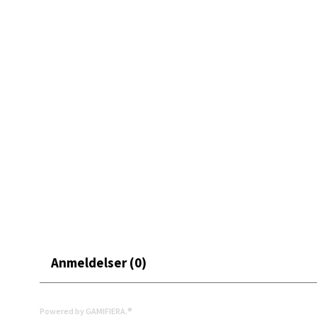
En praktisk tallerken som gjør dessertserveringen kompl
Mand
Skarvø
Åpent i
6 i bu
Mo i
Fridtjo
Åpent i
6 i bu
Anmeldelser (0)
Åles
Powered by GAMIFIERA.®