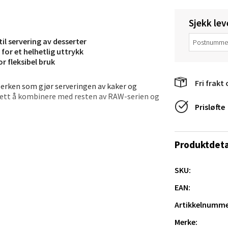
V
tikk
Sjekk lev
l servering av desserter
anger og Sandnes - Thon Senter
or et helhetlig uttrykk
 fleksibel bruk
a
Fri frakt 
lerken som gjør serveringen av kaker og
rossen nr 9, 4042 Stavanger
lett å kombinere med resten av RAW-serien og
 dag 10-20
Prisløfte
utikk
esserter, bakverk eller små serveringer etter
ndre anretninger. RAW Colour-serien har et
Produktdeta
men en personlig borddekking. Tallerkenen
nger - Magneten
Les gjerne pleieguiden før bruk.
SKU:
ra 14, 7606 Levanger
EAN:
 dag 10-20
V
Artikkelnumme
tikk
vn
Merke: