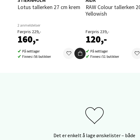
Thon S
Lotus tallerken 27 cm krem
RAW Colour tallerken 20 cm
Åpent i
Yellowish
6 i bu
2 anmeldelser
Førpris 229,-
Førpris 239,-
160,-
120,-
Sand
På nettlager
På nettlager
Finnes i 56 butikker
Finnes i 51 butikker
Brodtk
Åpent i
10 i b
Berg
Sartor
Åpent i
12 i b
Det er enkelt å lage ønskelister – både