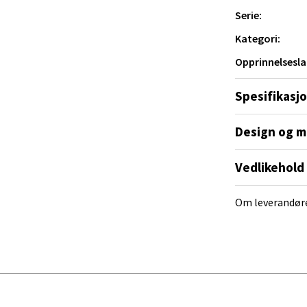
ett.
Serie:
al - Alti Mandal
Kategori:
yveien 55, 4517 Mandal
Opprinnelsesla
 dag 10-20
V
Spesifikasj
tikk
Design og m
 Rana - Thon Senter Mo i Rana
Vedlikehold
f Nansensgate 22, 8622 Mo i Rana
 dag 09-19
Om leverandør
V
tikk
und - Thon Senter Moa