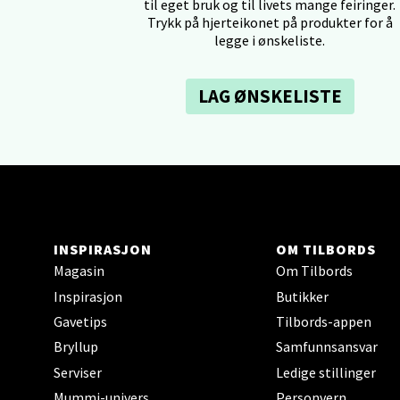
til eget bruk og til livets mange feiringer.
Trykk på hjerteikonet på produkter for å
legge i ønskeliste.
Tron
LAG ØNSKELISTE
Falken
Åpent i
6 i bu
Ski 
INSPIRASJON
OM TILBORDS
Ski Sto
Magasin
Om Tilbords
Åpent i
Inspirasjon
Butikker
12 i b
Gavetips
Tilbords-appen
Bryllup
Samfunnsansvar
Serviser
Ledige stillinger
Sort
Mummi-univers
Personvern