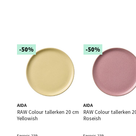
Langel
Åpent i
5 i bu
Mold
-50%
-50%
Torget
Åpent i
8 i bu
Narv
AIDA
AIDA
Bolags
RAW Colour tallerken 20 cm
RAW Colour tallerken 20 cm
Åpent i
Yellowish
Roseish
10 i b
Førpris 239,-
Førpris 239,-