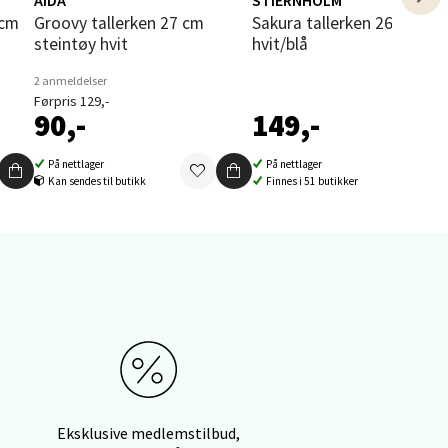
Groovy tallerken 27 cm
Sakura tallerken 26,5 cm
steintøy hvit
hvit/blå
elg
2 anmeldelser
Førpris 129,-
90,-
149,-
På nettlager
På nettlager
Kan sendes til butikk
Finnes i 51 butikker
elg
elg
Eksklusive medlemstilbud,