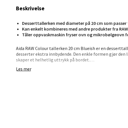
6 i bu
Beskrivelse
Desserttallerken med diameter på 20 cm som passer ti
Stav
Kan enkelt kombineres med andre produkter fra RAW f
Tåler oppvaskmaskin fryser ovn og mikrobølgeovn for
Madl
Aida RAW Colour tallerken 20 cm Blueish er en desserttal
Madlak
desserter ekstra innbydende. Den enkle formen gjør den 
Åpent i
skaper et helhetlig uttrykk på bordet.
18 i b
Les mer
Med en diameter på 20 cm passer tallerkenen perfekt til d
måltidet. Den kan også brukes til frokostretter eller mi
tydelig nordisk uttrykk som gjør det enkelt å sette sam
Leva
tåler oppvaskmaskin, fryser, stekeovn og mikrobølgeovn. 
• Desserttallerken fra RAW Colour-serien
Moafjæ
• Diameter 20 cm
Åpent i
• Passer til desserter, kaker og småretter
• Enkelt nordisk design
6 i bu
• Tåler oppvaskmaskin, fryser, stekeovn og mikrobølgeo