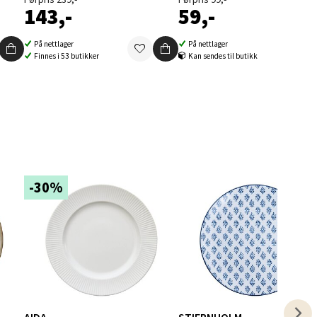
143,-
59,-
På nettlager
På nettlager
Finnes i 53 butikker
Kan sendes til butikk
elg
-30%
elg
AIDA
STIERNHOLM