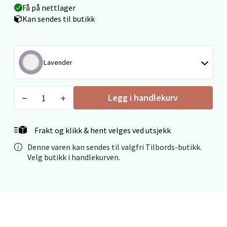
Få på nettlager
0 i butikk
Kan sendes til butikk
Velg
Lavender
Ålesund - Thon Senter Moa
Legg i handlekurv
Langelandsvegen 25, 6010 Ålesund
Åpent i dag 10-20
Frakt og klikk & hent velges ved utsjekk
0 i butikk
Denne varen kan sendes til valgfri Tilbords-butikk.
Velg butikk i handlekurven.
Velg
Molde - Moldetorget