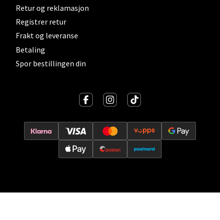
Retur og reklamasjon
0 i butikk
Registrer retur
Frakt og leveranse
Velg
Betaling
Spor bestillingen din
Lillehammer - Strandtorget
Strandtorget, 2609 Lillehammer
Åpent i dag 09-20
0 i butikk
Velg
Strømmen - Thon Senter Strømmen