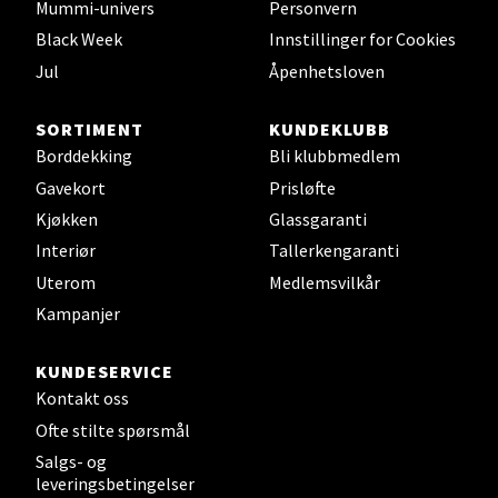
Mummi-univers
Personvern
Velg
Black Week
Innstillinger for Cookies
Jul
Åpenhetsloven
Leirvik - Stord
SORTIMENT
KUNDEKLUBB
Borddekking
Bli klubbmedlem
Torgbakken 2, 5401 Stord
Gavekort
Prisløfte
Åpent i dag 10-17
Kjøkken
Glassgaranti
0 i butikk
Interiør
Tallerkengaranti
Uterom
Medlemsvilkår
Velg
Kampanjer
KUNDESERVICE
Kontakt oss
Oslo - Thon Senter Storo
Ofte stilte spørsmål
Salgs- og
Vitaminveien 7 - 9, 0485 Oslo
leveringsbetingelser
Åpent i dag 10-21