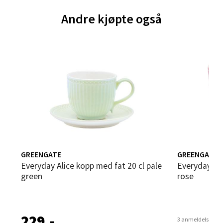
Andre kjøpte også
0 i butikk
Velg
Bergen - Thon Senter Sartor
Sartorvegen 12, 5353 Straume
Åpent i dag 10-21
0 i butikk
GREENGATE
GREENGATE
Everyday Alice kopp med fat 20 cl pale
Everyday Alice lattekopp 35 cl dusty
Velg
green
rose
229,-
Trondheim - Sirkus Shopping
3 anmeldelser