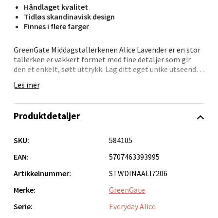
Håndlaget kvalitet
Tidløs skandinavisk design
Bergen - Oasen Senter
Finnes i flere farger
Folke Bernadottes vei 52, 5147 Fyllingsdalen
GreenGate Middagstallerkenen Alice Lavender er en stor
Åpent i dag 10-21
tallerken er vakkert formet med fine detaljer som gir
den et enkelt, søtt uttrykk. Lag ditt eget unike utseende
0 i butikk
ved å blande Hverdagsprodukter med våre klassiske
Les mer
design.
Velg
Produktdetaljer
SKU:
584105
Oppdal - Aunasenteret
EAN:
5707463393995
Aunasenteret, Sunndalsvegen 3, 7340 Oppdal
Artikkelnummer:
STWDINAALI7206
Åpent i dag 10-19
Merke:
GreenGate
0 i butikk
Serie:
Everyday Alice