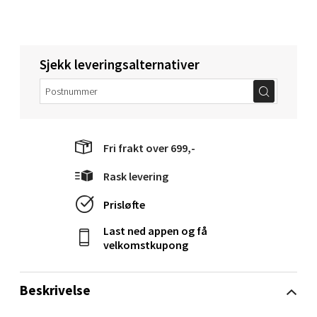
Torget 1, 6413 Molde
Åpent i dag 10-20
0 i butikk
Sjekk leveringsalternativer
Velg
Fri frakt over 699,-
Narvik - Thon Senter Malmporten
Rask levering
Bolagsgata 1, 8514 Narvik
Prisløfte
Åpent i dag 10-20
Last ned appen og få
0 i butikk
velkomstkupong
Velg
Beskrivelse