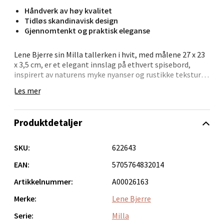
Håndverk av høy kvalitet
Tidløs skandinavisk design
Gjennomtenkt og praktisk eleganse
Bergen - Oasen Senter
Lene Bjerre sin Milla tallerken i hvit, med målene 27 x 23
Folke Bernadottes vei 52, 5147 Fyllingsdalen
x 3,5 cm, er et elegant innslag på ethvert spisebord,
Åpent i dag 10-21
inspirert av naturens myke nyanser og rustikke teksturer.
Denne håndlagde tallerkenen i keramikk er glasert med
0 i butikk
Les mer
en reaktiv finish, noe som gir hvert stykke en unik
karakter.
Velg
Produktdetaljer
Tallerkenen har en robust, men raffinert utforming,
perfekt til både frokost og middagsservering. Den
tidløse hvite fargen understreker de naturlige detaljene i
SKU:
622643
designet, og tallerkenen passer like godt alene som i
Oppdal - Aunasenteret
kombinasjon med andre deler fra Milla-serien.
EAN:
5705764832014
Artikkelnummer:
A00026163
Aunasenteret, Sunndalsvegen 3, 7340 Oppdal
Åpent i dag 10-19
Merke:
Lene Bjerre
Serie:
Milla
0 i butikk