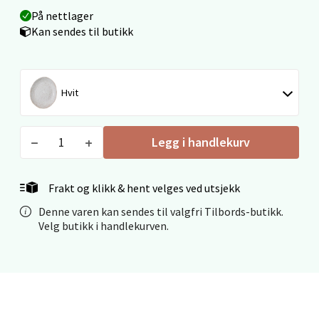
Åpent i dag 09-19
På nettlager
Kan sendes til butikk
0 i butikk
Velg
Hvit
Legg i handlekurv
Ålesund - Thon Senter Moa
Langelandsvegen 25, 6010 Ålesund
Frakt og klikk & hent velges ved utsjekk
Åpent i dag 10-20
Denne varen kan sendes til valgfri Tilbords-butikk.
0 i butikk
Velg butikk i handlekurven.
Velg