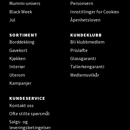
Mummi-univers
Personvern
Black Week
Innstillinger for Cookies
Velg
Jul
Åpenhetsloven
SORTIMENT
KUNDEKLUBB
Borddekking
Bli klubbmedlem
Leirvik - Stord
Gavekort
Prisløfte
Torgbakken 2, 5401 Stord
Kjøkken
Glassgaranti
Åpent i dag 10-17
Interiør
Tallerkengaranti
0 i butikk
Uterom
Medlemsvilkår
Kampanjer
Velg
KUNDESERVICE
Kontakt oss
Ofte stilte spørsmål
Oslo - Thon Senter Storo
Salgs- og
leveringsbetingelser