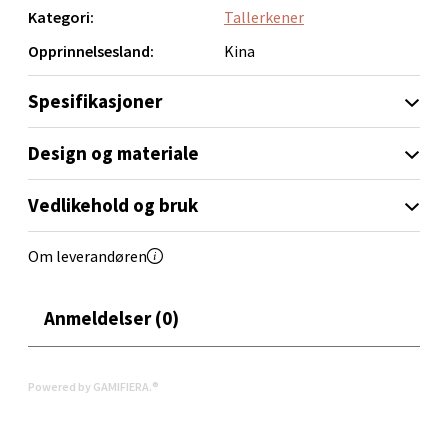
Kategori:
Tallerkener
Velg
Opprinnelsesland:
Kina
Spesifikasjoner
Orkanger - Thon Senter Orkanger
Design og materiale
Thon Senter Orkanger, Orkdalsveien 113, 7300
Vedlikehold og bruk
Orkanger
Åpent i dag 09-20
Om leverandøren
0 i butikk
Velg
Anmeldelser (0)
Powered by GAMIFIERA.®
Sandvika - Thon Senter Sandvika