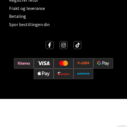
Registrer retur
Frakt og leveranse
Vitaminveien 7 - 9, 0485 Oslo
Åpent i dag 10-21
Betaling
Spor bestillingen din
0 i butikk
Velg
Lillehammer - Strandtorget
Strandtorget, 2609 Lillehammer
Åpent i dag 09-20
0 i butikk
Velg