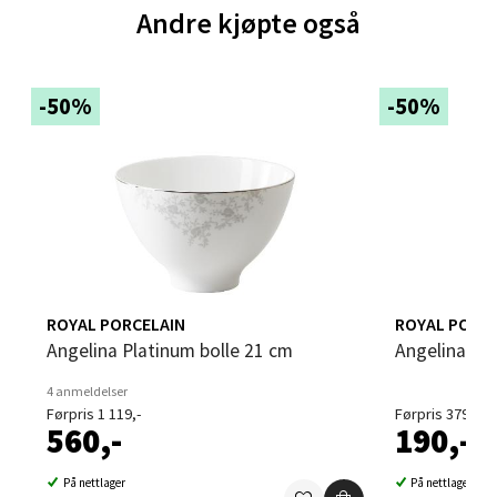
Andre kjøpte også
Brodtkorbsgate 7, 1338 Sandvika
Åpent i dag 10-21
-50%
-50%
0 i butikk
Velg
Bergen - Thon Senter Sartor
ROYAL PORCELAIN
ROYAL PORCE
Sartorvegen 12, 5353 Straume
Angelina Platinum bolle 21 cm
Angelina P
Åpent i dag 10-21
0 i butikk
4 anmeldelser
Førpris 1 119,-
Førpris 379,-
560,-
190,-
Velg
På nettlager
På nettlager