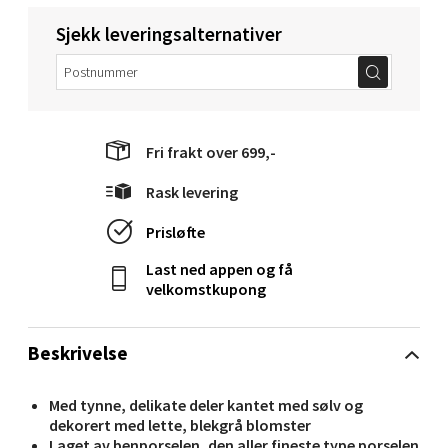
Sjekk leveringsalternativer
Molde - Moldetorget
Torget 1, 6413 Molde
Åpent i dag 10-20
0 i butikk
Fri frakt over 699,-
Rask levering
Velg
Prisløfte
Last ned appen og få
velkomstkupong
Narvik - Thon Senter Malmporten
Bolagsgata 1, 8514 Narvik
Beskrivelse
Åpent i dag 10-20
0 i butikk
Med tynne, delikate deler kantet med sølv og
dekorert med lette, blekgrå blomster
Laget av benporselen, den aller fineste type porselen