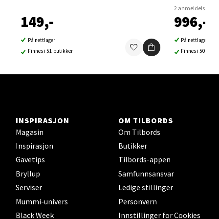
2 anmeldelser
Velg
149,-
996,-
På nettlager
På nettlager
Finnes i 51 butikker
Finnes i 50 buti
Sortland - Sortland Storsenter
Strangata 26, 8400 Sortland
Åpent i dag 10-19
0 i butikk
INSPIRASJON
OM TILBORDS
Magasin
Om Tilbords
Velg
Inspirasjon
Butikker
Gavetips
Tilbords-appen
Bryllup
Samfunnsansvar
Steinkjer - Thon Senter Steinkjer
Serviser
Ledige stillinger
Mummi-univers
Personvern
Sjøfartsgata 2, 7714 Steinkjer
Black Week
Innstillinger for Cookies
Åpent i dag 10-20