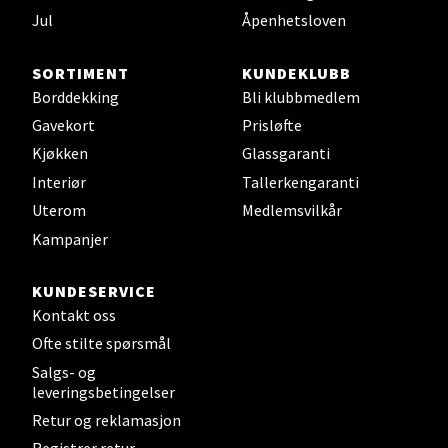
Jul
Åpenhetsloven
0 i butikk
SORTIMENT
KUNDEKLUBB
Velg
Borddekking
Bli klubbmedlem
Gavekort
Prisløfte
Kjøkken
Glassgaranti
Leirvik - Stord
Interiør
Tallerkengaranti
Uterom
Medlemsvilkår
Torgbakken 2, 5401 Stord
Kampanjer
Åpent i dag 10-17
0 i butikk
KUNDESERVICE
Kontakt oss
Velg
Ofte stilte spørsmål
Salgs- og
leveringsbetingelser
Retur og reklamasjon
Oslo - Thon Senter Storo