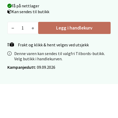
Få på nettlager
Fridtjof Nansensgate 22, 8622 Mo i Rana
Kan sendes til butikk
Åpent i dag 09-19
0 i butikk
Legg i handlekurv
Velg
Frakt og klikk & hent velges ved utsjekk
Denne varen kan sendes til valgfri Tilbords-butikk.
Velg butikk i handlekurven.
Ålesund - Thon Senter Moa
Kampanjeslutt:
09.09.2026
Langelandsvegen 25, 6010 Ålesund
Åpent i dag 10-20
0 i butikk
Velg