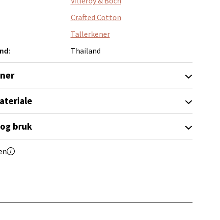
Villeroy & Boch
Crafted Cotton
Tallerkener
nd:
Thailand
elg
oner
ateriale
 og bruk
en
elg