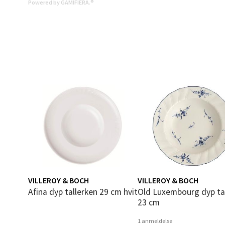
Powered by GAMIFIERA.®
Langel
Åpent i
0 i bu
Mold
Torget
Åpent i
0 i bu
Narv
VILLEROY & BOCH
VILLEROY & BOCH
Afina dyp tallerken 29 cm hvit
Old Luxembourg dyp tallerk
Bolags
23 cm
Åpent i
1 anmeldelse
0 i bu