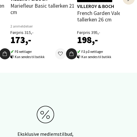
Mariefleur Basic tallerken 21
VILLEROY & BOCH
cm
French Garden Valence
tallerken 26 cm
elg
2 anmeldelser
Førpris 315,-
Førpris 395,-
173,-
198,-
På nettlager
Få på nettlager
Kan sendes til butikk
Kan sendes til butikk
elg
elg
Eksklusive medlemstilbud,