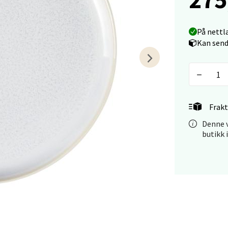
tiansand - Markens
På nettl
arkens markensgate 25B, 4611 Kristiansand
Kan send
 dag 09-18
V
tikk
 - Linderud
Frakt
Denne v
Mogensøns vei 38, 0594 Oslo
butikk 
 dag 10-21
V
tikk
e/Jæren - M44
veien 2, 4340 Bryne