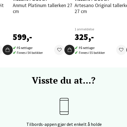
it
Anmut Platinum tallerken 27
Artesano Original tallerken
enter Orkanger, Orkdalsveien 113, 7300 Orkanger
cm
27 cm
 dag 09-20
V
tikk
1 anmeldelse
599,-
325,-
vika - Thon Senter Sandvika
På nettlager
På nettlager
Finnes i 54 butikker
Finnes i 55 butikker
orbsgate 7, 1338 Sandvika
 dag 10-21
V
tikk
Visste du at...?
en - Thon Senter Sartor
vegen 12, 5353 Straume
 dag 10-21
V
Tilbords-appen gjør det enkelt å holde