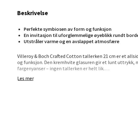
Åpent i
0 i bu
Beskrivelse
Perfekte symbiosen av form og funksjon
Stav
En invitasjon til uforglemmelige øyeblikk rundt bord
Utstråler varme og en avslappet atmosfære
Madl
Villeroy & Boch Crafted Cotton tallerken 21 cm er et allsi
Madlak
og funksjon. Den kremhvite glasuren gir et lunt uttrykk,
Åpent i
fargenyanser – ingen tallerken er helt lik.
0 i bu
Les mer
Størrelsen gjør den perfekt til servering av frokost, luns
utmerket sammen med andre farger i Crafted- eller Perlem
borddekkinger – enten du dekker til hverdag eller til gjest
Leva
• 21 cm – praktisk til små måltider og snacks
• Håndlaget finish med reaktiv glasur
Moafjæ
• Myk, nøytral tone – enkel å kombinere
Åpent i
• Tåler både mikrobølgeovn og oppvaskmaskin
• Skaper variasjon og helhet i borddekkingen
0 i bu
• Kan matches med flere serier fra Villeroy & Boch