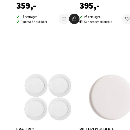
359,-
395,-
På nettlager
På nettlager
Berg
Finnes i 52 butikker
Kan sendes til butikk
Folke B
Åpent i
0 i bu
Oppd
Aunase
Åpent i
0 i bu
Orka
EVA TRIO
VILLEROY & BOCH