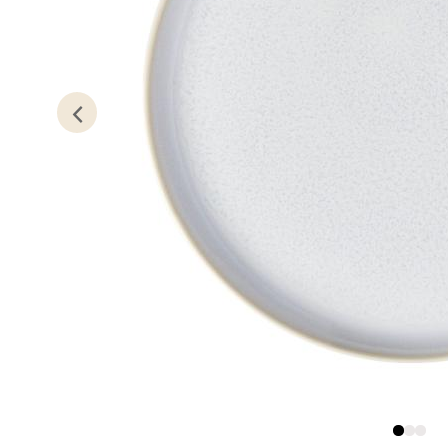
Kris
Lillem
Åpent i
0 i bu
Oslo
Erich 
Åpent i
0 i bu
Bryn
Jupiter