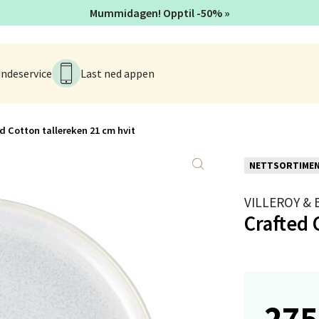
V
Mummidagen! Opptil -50% »
tikk
ndeservice
Last ned appen
anger og Sandnes - Kvadrat
Stokkavei 1, 4313 Sandnes
 dag 10-21
d Cotton tallereken 21 cm hvit
V
tikk
NETTSORTIME
VILLEROY &
en - Thon Senter Lagunen
Crafted 
veien 1, 5239 Bergen
 dag 10-21
V
tikk
275