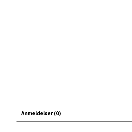
Et perfekt element for å bygge en personlig og levende bo
Mand
Skarvø
Åpent i
0 i bu
Mo i
Fridtjo
Åpent i
0 i bu
Anmeldelser (0)
Åles