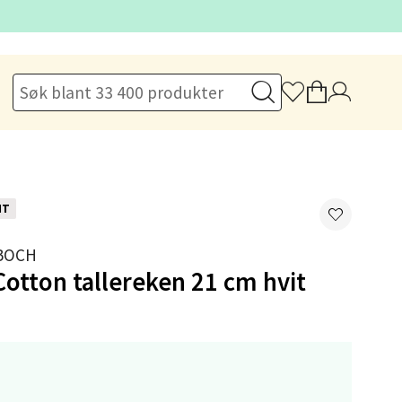
elg
elg
NT
 BOCH
Cotton tallereken 21 cm hvit
elg
,-