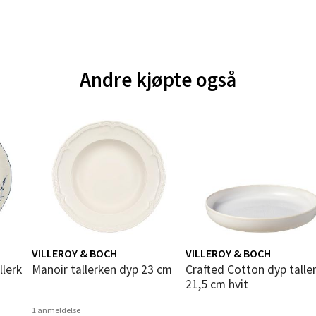
andsvegen 25, 6010 Ålesund
 dag 10-20
V
tikk
Andre kjøpte også
e - Moldetorget
 1, 6413 Molde
 dag 10-20
V
tikk
ik - Thon Senter Malmporten
VILLEROY & BOCH
VILLEROY & BOCH
Manoir tallerken dyp 23 cm
Crafted Cotton dyp tallerken
gata 1, 8514 Narvik
21,5 cm hvit
 dag 10-20
V
1 anmeldelse
tikk