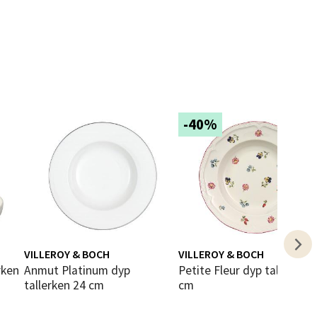
elg
-40%
elg
VILLEROY & BOCH
VILLEROY & BOCH
Anmut Platinum dyp
Petite Fleur dyp tallerken 23
tallerken 24 cm
cm
elg