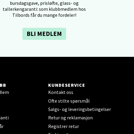
bursdagsgave, prisløfte, glass- og
tallerkengaranti: som klubbmedlem hos
Tilbords får du mange fordeler!
BLI MEDLEM
elg
BB
KUNDESERVICE
dlem
Kontakt oss
Ofte stilte spørsmål
elg
Salgs- og leveringsbetingelser
anti
Retur og reklamasjon
år
Registrer retur