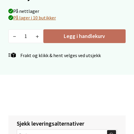
Langelandsvegen 25, 6010 Ålesund
På nettlager
Åpent i dag 10-20
På lager i 10 butikker
4 i butikk
Legg i handlekurv
Velg
Frakt og klikk & hent velges ved utsjekk
Molde - Moldetorget
Torget 1, 6413 Molde
Åpent i dag 10-20
0 i butikk
Velg
Sjekk leveringsalternativer