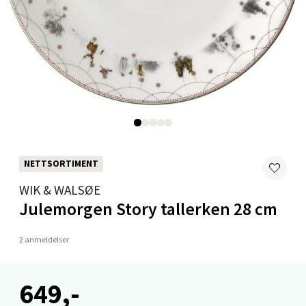
0 i butikk
Velg
Mo i Rana - Thon Senter Mo i Rana
Fridtjof Nansensgate 22, 8622 Mo i Rana
Åpent i dag 09-19
NETTSORTIMENT
0 i butikk
WIK & WALSØE
Julemorgen Story tallerken 28 cm
Velg
2 anmeldelser
Ålesund - Thon Senter Moa
649,-