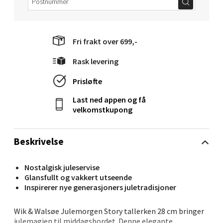
Narvik - Thon Senter Malmporten
Bolagsgata 1, 8514 Narvik
Fri frakt over 699,-
Åpent i dag 10-20
Rask levering
0 i butikk
Prisløfte
Velg
Last ned appen og få
velkomstkupong
Beskrivelse
Bergen - Oasen Senter
Folke Bernadottes vei 52, 5147 Fyllingsdalen
Nostalgisk juleservise
Åpent i dag 10-21
Glansfullt og vakkert utseende
Inspirerer nye generasjoners juletradisjoner
0 i butikk
Wik & Walsøe Julemorgen Story tallerken 28 cm bringer
julemagien til middagsbordet. Denne elegante
Velg