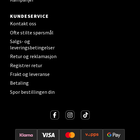
Strandtorget, 2609 Lillehammer
Åpent i dag 09-20
KUNDESERVICE
Kontakt oss
1 i butikk
Ofte stilte spørsmål
Salgs- og
Velg
leveringsbetingelser
Retur og reklamasjon
Registrer retur
Strømmen - Thon Senter Strømmen
Frakt og leveranse
Betaling
Støperivn. 5, 2010 Strømmen
Spor bestillingen din
Åpent i dag 10-21
0 i butikk
Velg