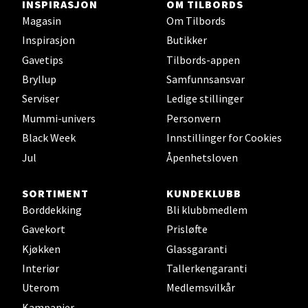
INSPIRASJON
OM TILBORDS
0 i butikk
Magasin
Om Tilbords
Inspirasjon
Butikker
Velg
Gavetips
Tilbords-appen
Bryllup
Samfunnsansvar
Serviser
Ledige stillinger
Oslo - Thon Senter Storo
Mummi-univers
Personvern
Black Week
Innstillinger for Cookies
Vitaminveien 7 - 9, 0485 Oslo
Jul
Åpenhetsloven
Åpent i dag 10-21
0 i butikk
SORTIMENT
KUNDEKLUBB
Borddekking
Bli klubbmedlem
Velg
Gavekort
Prisløfte
Kjøkken
Glassgaranti
Interiør
Tallerkengaranti
Uterom
Medlemsvilkår
Lillehammer - Strandtorget
Kampanjer