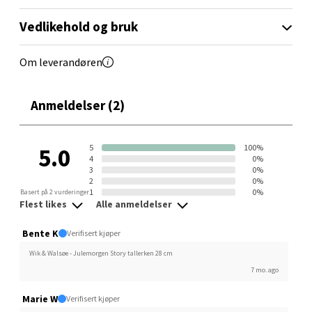
0 i butikk
Vedlikehold og bruk
Velg
Om leverandøren
Anmeldelser (2)
Sandvika - Thon Senter Sandvika
5
100%
5.0
Brodtkorbsgate 7, 1338 Sandvika
4
0%
Åpent i dag 10-21
3
0%
2
0%
1
0%
Basert på 2 vurderinger
1 i butikk
Flest likes
Alle anmeldelser
Velg
Bente K
Verifisert kjøper
Wik & Walsøe - Julemorgen Story tallerken 28 cm
7 mo. ago
Bergen - Thon Senter Sartor
Marie W
Verifisert kjøper