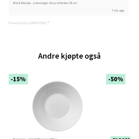
Wik & Walsøe - Julemorgen Story tallerken 28 cm
Sartorvegen 12, 5353 Straume
7 mo. ago
Åpent i dag 10-21
Powered by GAMIFIERA.®
0 i butikk
Velg
Andre kjøpte også
Trondheim - Sirkus Shopping
-15%
-50%
Falkenborgveien 5, 7044 Trondheim
Åpent i dag 09-21
0 i butikk
Velg