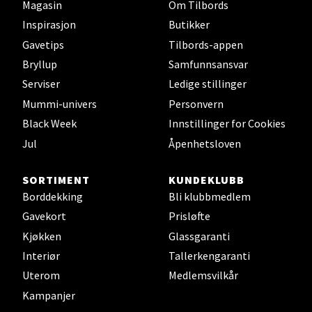
Åpent i dag 09-19
Magasin
Om Tilbords
Inspirasjon
Butikker
2 i butikk
Gavetips
Tilbords-appen
Bryllup
Samfunnsansvar
Velg
Serviser
Ledige stillinger
Mummi-univers
Personvern
Black Week
Innstillinger for Cookies
Ålesund - Thon Senter Moa
Jul
Åpenhetsloven
Langelandsvegen 25, 6010 Ålesund
SORTIMENT
KUNDEKLUBB
Åpent i dag 10-20
Borddekking
Bli klubbmedlem
0 i butikk
Gavekort
Prisløfte
Kjøkken
Glassgaranti
Velg
Interiør
Tallerkengaranti
Uterom
Medlemsvilkår
Kampanjer