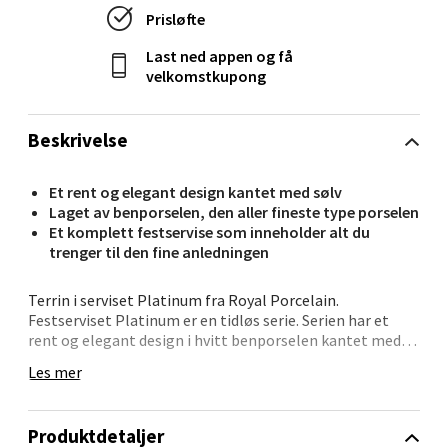
Åpent i dag 10-21
Prisløfte
0 i butikk
Last ned appen og få
velkomstkupong
Velg
Beskrivelse
Bryne/Jæren - M44
Et rent og elegant design kantet med sølv
Laget av benporselen, den aller fineste type porselen
Et komplett festservise som inneholder alt du
Jupiterveien 2, 4340 Bryne
trenger til den fine anledningen
Åpent i dag 10-20
0 i butikk
Terrin i serviset Platinum fra Royal Porcelain.
Festserviset Platinum er en tidløs serie. Serien har et
rent og elegant design i hvitt benporselen kantet med
Velg
sølv. Med Platinum føler du virkelig at du spiser av
Les mer
kongelig porselen. Gjør stas på gjestene dine ved å
servere rykende varm kaffe fra den nydelige 1,2 liters
porselenskannen. Platinum-serien kan fint kombineres
Produktdetaljer
med produkter fra Royal Porcelains andre serier, som