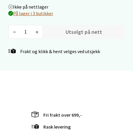
Velg
Ikke på nettlager
På lager i 3 butikker
Utsolgt på nett
Kristiansand - Markens
Lillemarkens markensgate 25B, 4611
Frakt og klikk & hent velges ved utsjekk
Kristiansand
Åpent i dag 09-18
0 i butikk
Velg
Oslo - Linderud
Fri frakt over 699,-
Rask levering
Erich Mogensøns vei 38, 0594 Oslo