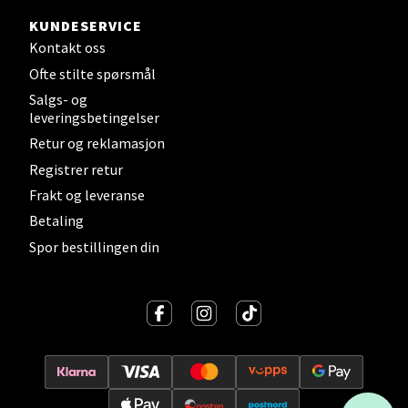
Molde - Moldetorget
KUNDESERVICE
Torget 1, 6413 Molde
Kontakt oss
Åpent i dag 10-20
Ofte stilte spørsmål
0 i butikk
Salgs- og
leveringsbetingelser
Velg
Retur og reklamasjon
Registrer retur
Frakt og leveranse
Betaling
Narvik - Thon Senter
Spor bestillingen din
Malmporten
Bolagsgata 1, 8514 Narvik
Åpent i dag 10-20
0 i butikk
Velg