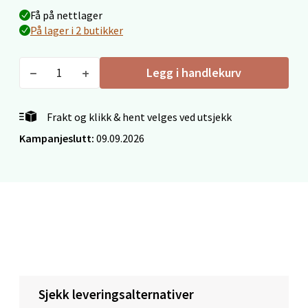
Velg
Få på nettlager
På lager i 2 butikker
Legg i handlekurv
Mo i Rana - Thon Senter Mo i Rana
Fridtjof Nansensgate 22, 8622 Mo i Rana
Frakt og klikk & hent velges ved utsjekk
Åpent i dag 09-19
Kampanjeslutt:
09.09.2026
1 i butikk
Velg
Ålesund - Thon Senter Moa
Langelandsvegen 25, 6010 Ålesund
Sjekk leveringsalternativer
Åpent i dag 10-20