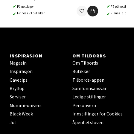
På nettlager
Få på nettlager
Ski Storsenter, Jernbanesvingen 6, 1400 Ski
Finnes i 53 butikker
Finnes i 1 butikk
Åpent i dag 10-21
0 i butikk
Velg
INSPIRASJON
OM TILBORDS
Magasin
Om Tilbords
Inspirasjon
Butikker
Sortland - Sortland Storsenter
Gavetips
Tilbords-appen
Strangata 26, 8400 Sortland
Bryllup
Samfunnsansvar
Åpent i dag 10-19
Serviser
Ledige stillinger
4 i butikk
Mummi-univers
Personvern
Black Week
Innstillinger for Cookies
Velg
Jul
Åpenhetsloven