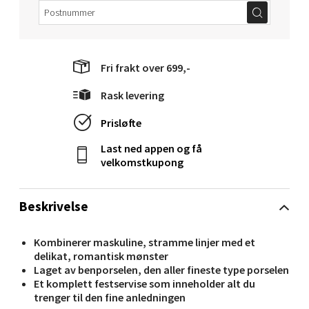
0 i butikk
Velg
Fri frakt over 699,-
Rask levering
Molde - Moldetorget
Prisløfte
Last ned appen og få
Torget 1, 6413 Molde
velkomstkupong
Åpent i dag 10-20
0 i butikk
Beskrivelse
Velg
Kombinerer maskuline, stramme linjer med et
delikat, romantisk mønster
Laget av benporselen, den aller fineste type porselen
Et komplett festservise som inneholder alt du
Narvik - Thon Senter Malmporten
trenger til den fine anledningen