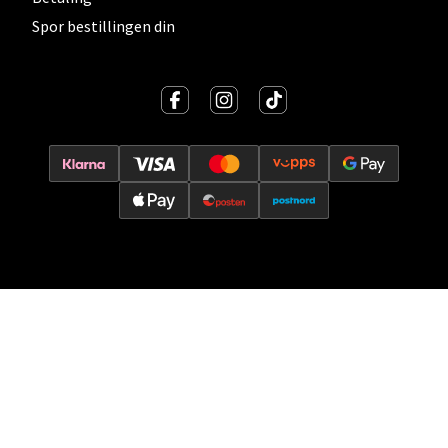
Velg
Spor bestillingen din
Oslo - Thon Senter Storo
Vitaminveien 7 - 9, 0485 Oslo
Åpent i dag 10-21
0 i butikk
Velg
Lillehammer - Strandtorget
Strandtorget, 2609 Lillehammer
Åpent i dag 09-20