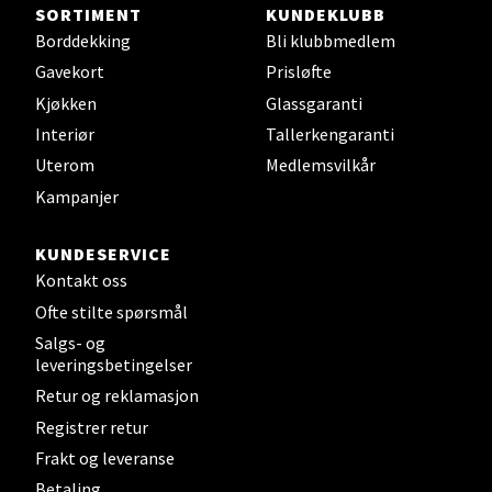
SORTIMENT
KUNDEKLUBB
Borddekking
Bli klubbmedlem
Steinkjer - Thon Senter Steinkjer
Gavekort
Prisløfte
Kjøkken
Glassgaranti
Sjøfartsgata 2, 7714 Steinkjer
Åpent i dag 10-20
Interiør
Tallerkengaranti
Uterom
Medlemsvilkår
0 i butikk
Kampanjer
Velg
KUNDESERVICE
Kontakt oss
Ofte stilte spørsmål
Leirvik - Stord
Salgs- og
leveringsbetingelser
Torgbakken 2, 5401 Stord
Retur og reklamasjon
Åpent i dag 10-17
Registrer retur
0 i butikk
Frakt og leveranse
Betaling