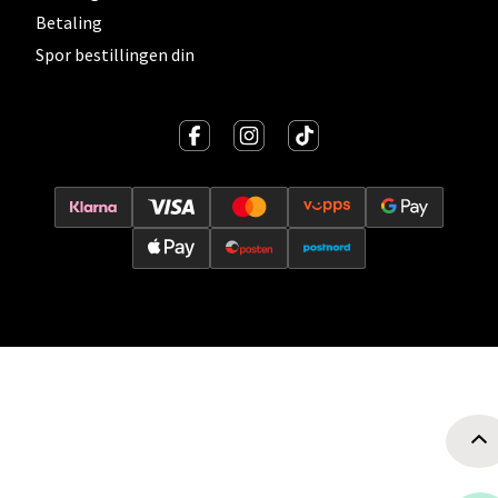
Betaling
Spor bestillingen din
Oslo - Thon Senter Storo
Vitaminveien 7 - 9, 0485 Oslo
Åpent i dag 10-19
0 i butikk
Velg
Lillehammer - Strandtorget
Strandtorget, 2609 Lillehammer
Åpent i dag 09-18
0 i butikk