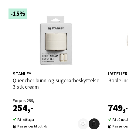
-15%
Sandvika - Thon Senter Sandvika
Brodtkorbsgate 7, 1338 Sandvika
Åpent i dag 09-19
0 i butikk
STANLEY
L'ATELIER DU 
Velg
Quencher bunn-og sugerørbeskyttelse
Boble indika
3 stk cream
Førpris 299,-
Bergen - Thon Senter Sartor
254,-
749,-
Sartorvegen 12, 5353 Straume
På nettlager
Få på nettlager
Åpent i dag 10-18
Kan sendes til butikk
Kan sendes til b
0 i butikk