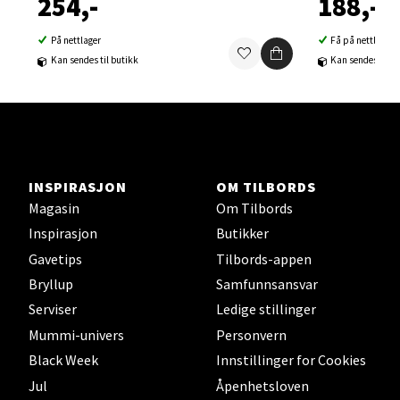
254,-
188,-
Ski Storsenter, Jernbanesvingen 6, 1400 Ski
Åpent i dag 10-19
På nettlager
Få på nettlager
0 i butikk
Kan sendes til butikk
Kan sendes til b
Velg
Sortland - Sortland Storsenter
INSPIRASJON
OM TILBORDS
Magasin
Om Tilbords
Strangata 26, 8400 Sortland
Inspirasjon
Butikker
Åpent i dag 10-16
Gavetips
Tilbords-appen
0 i butikk
Bryllup
Samfunnsansvar
Serviser
Ledige stillinger
Velg
Mummi-univers
Personvern
Black Week
Innstillinger for Cookies
Jul
Åpenhetsloven