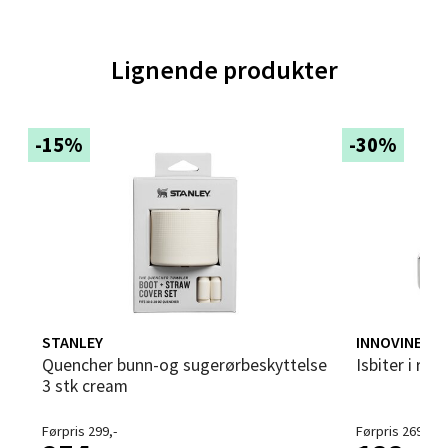
Velg
Lignende produkter
-15%
-30%
Trondheim - Sirkus Shopping
Falkenborgveien 5, 7044 Trondheim
Åpent i dag 09-20
0 i butikk
Velg
STANLEY
INNOVINE
Quencher bunn-og sugerørbeskyttelse
Isbiter i rus
3 stk cream
Ski - Thon Senter Ski
Førpris 299,-
Førpris 269,-