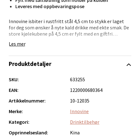
Fylt med saltløsning som holder på kulden
Åpent i dag 10-18
Leveres med oppbevaringspose
0 i butikk
Innovine isbiter i rustfritt stål 4,5 cm to stykk er laget
for deg som ønsker å nyte kald drikke med ekte smak. De
Velg
store kjølekubene på 4,5 cm er fylt med en giftfri
saltløsning som holder kulden lenge og gir deg avkjøling
Les mer
uten at drikken vannes ut.
Legg dem i fryseren i fire timer, og bruk dem om og om
Bergen - Oasen Senter
Produktdetaljer
igjen. Medfølgende oppbevaringspose gjør dem enkle å
oppbevare mellom serveringene. Et perfekt tilbehør for
Folke Bernadottes vei 52, 5147 Fyllingsdalen
whisky, cocktails og annen nytelse.
SKU:
633255
Åpent i dag 10-18
• Bevarer smaken – kjøler uten utvanning
EAN:
1220000680364
0 i butikk
• Saltløsning holder kulden lenge
Artikkelnummer:
10-12035
• 2 store kjølekuber á 4,5 cm
• Gjenbrukbare og hygieniske
Velg
Merke:
Innovine
• Praktisk oppbevaringspose følger med
• Ideell til fest, middag og kos
Kategori:
Drinktilbehør
Opprinnelsesland:
Kina
Et morsomt og funksjonelt alternativ til is – alltid klar