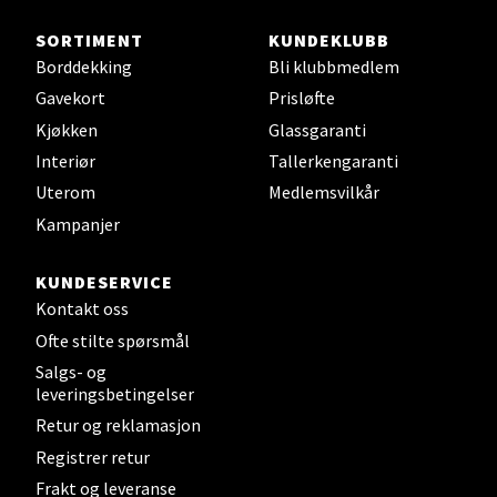
Steinkjer - Thon Senter Steinkjer
SORTIMENT
KUNDEKLUBB
Borddekking
Bli klubbmedlem
Sjøfartsgata 2, 7714 Steinkjer
Åpent i dag 10-18
Gavekort
Prisløfte
Kjøkken
Glassgaranti
0 i butikk
Interiør
Tallerkengaranti
Uterom
Medlemsvilkår
Velg
Kampanjer
KUNDESERVICE
Leirvik - Stord
Kontakt oss
Ofte stilte spørsmål
Torgbakken 2, 5401 Stord
Salgs- og
Åpent i dag 10-15
leveringsbetingelser
0 i butikk
Retur og reklamasjon
Registrer retur
Velg
Frakt og leveranse