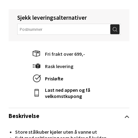
Velg
Sjekk leveringsalternativer
Molde - Moldetorget
Fri frakt over 699,-
Torget 1, 6413 Molde
Åpent i dag 10-18
Rask levering
0 i butikk
Prisløfte
Last ned appen og få
Velg
velkomstkupong
Beskrivelse
Narvik - Thon Senter Malmporten
Store stålkuber kjøler uten å vanne ut
Bolagsgata 1, 8514 Narvik