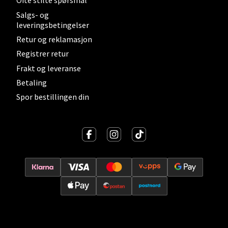
Ofte stilte spørsmål
0 i butikk
Salgs- og
leveringsbetingelser
Velg
Retur og reklamasjon
Registrer retur
Frakt og leveranse
Levanger - Magneten
Betaling
Spor bestillingen din
Moafjæra 14, 7606 Levanger
Åpent i dag 10-20
0 i butikk
Velg
Mandal - Alti Mandal