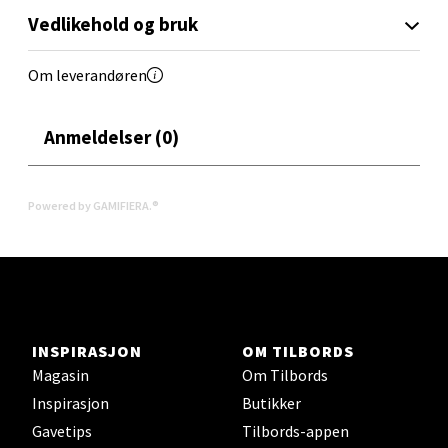
Kristiansand - Markens
Vedlikehold og bruk
Lillemarkens markensgate 25B, 4611 Kristiansand
Åpent i dag 09-18
Om leverandøren
0 i butikk
Anmeldelser (0)
Velg
Powered by GAMIFIERA.®
Oslo - Linderud
Erich Mogensøns vei 38, 0594 Oslo
Åpent i dag 10-21
INSPIRASJON
OM TILBORDS
0 i butikk
Magasin
Om Tilbords
Inspirasjon
Butikker
Velg
Gavetips
Tilbords-appen