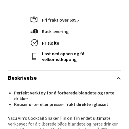
Velg
Fri frakt over 699,-
Stavanger og Sandnes - Kilden
Rask levering
Senter
Prisløfte
Gartnerveien 16, 4016 Stavanger
Last ned appen og få
Åpent i dag 10-20
velkomstkupong
0 i butikk
Beskrivelse
Velg
Perfekt verktøy for å forberede blandete og rørte
drikker
Knuser urter eller presser frukt direkte i glasset
Stavanger og Sandnes - Kvadrat
Vacu Vin's Cocktail Shaker Tin on Tin er det ultimate
Gamle Stokkavei 1, 4313 Sandnes
verktøyet for å tilberede både blandete og rørte drinker