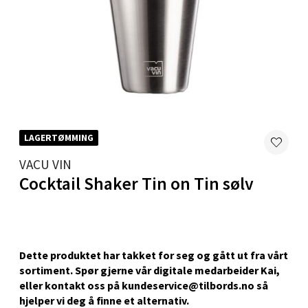
Harstad - Thon Senter Kanebogen
Skillevegen 5, 9411 Harstad
Åpent i dag 10-20
0 i butikk
Velg
LAGERTØMMING
VACU VIN
Cocktail Shaker Tin on Tin sølv
Karmsund - Thon Senter Oasen
Austbøvegen 16, 5542 Karmsund
Åpent i dag 10-20
Dette produktet har takket for seg og gått ut fra vårt
0 i butikk
sortiment. Spør gjerne vår digitale medarbeider Kai,
eller kontakt oss på kundeservice@tilbords.no så
hjelper vi deg å ﬁnne et alternativ.