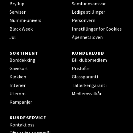
Bryllup
Samfunnsansvar
Serviser
Ledige stillinger
Bryne/Jæren - M44
Mummi-univers
Personvern
Black Week
Innstillinger for Cookies
Jupiterveien 2, 4340 Bryne
Jul
Åpenhetsloven
Åpent i dag 10-20
0 i butikk
SORTIMENT
KUNDEKLUBB
Borddekking
Bli klubbmedlem
Velg
Gavekort
Prisløfte
Kjøkken
Glassgaranti
Interiør
Tallerkengaranti
Stavanger og Sandnes - Thon
Uterom
Medlemsvilkår
Kampanjer
Senter Madla
Madlakrossen nr 9, 4042 Stavanger
KUNDESERVICE
Åpent i dag 10-20
Kontakt oss