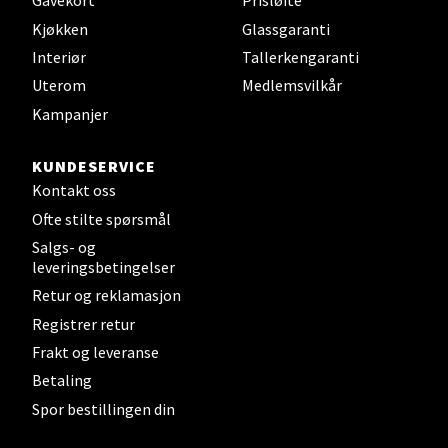
Gavekort
Prisløfte
Velg
Kjøkken
Glassgaranti
Interiør
Tallerkengaranti
Uterom
Medlemsvilkår
Mandal - Alti Mandal
Kampanjer
Skarvøyveien 55, 4517 Mandal
KUNDESERVICE
Åpent i dag 10-20
Kontakt oss
0 i butikk
Ofte stilte spørsmål
Salgs- og
leveringsbetingelser
Velg
Retur og reklamasjon
Registrer retur
Frakt og leveranse
Mo i Rana - Thon Senter Mo i
Betaling
Rana
Spor bestillingen din