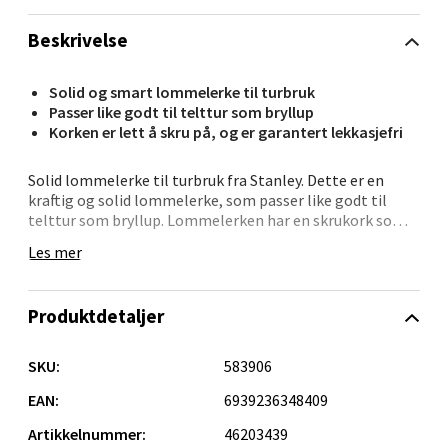
Velg
Beskrivelse
Solid og smart lommelerke til turbruk
Passer like godt til telttur som bryllup
Kristiansand - Markens
Korken er lett å skru på, og er garantert lekkasjefri
Lillemarkens markensgate 25B, 4611
Solid lommelerke til turbruk fra Stanley. Dette er en
Kristiansand
kraftig og solid lommelerke, som passer like godt til
Åpent i dag 09-18
telttur som bryllup. Lommelerken har en skrukork som
er festet i selve flasken, slik at den ikke forsvinner.
Les mer
0 i butikk
Korken er lett å skru på, og er garantert lekkasjefri slik
at du trygt kan ha flasken i sekken. Stanley som merke
har en rik historie på over 100 år. Stanley termosen ble
Velg
Produktdetaljer
funnet opp av William Stanley Jr., som for alltid
forandret måten varme drikker ble oppbevart og
konsumert, i 1913. Han kombinerte vakuum isolasjon og
SKU:
583906
styrken av stål i en portabel flaske da han oppfant
ståltermosen vi kjenner og elsker i dag. I århundret etter,
EAN:
6939236348409
Oslo - Linderud
har hans termos utviklet seg fra konsept til ikon og blitt
Artikkelnummer:
46203439
en essensiell del av arbeidsdagen, reiser og friluftsliv.