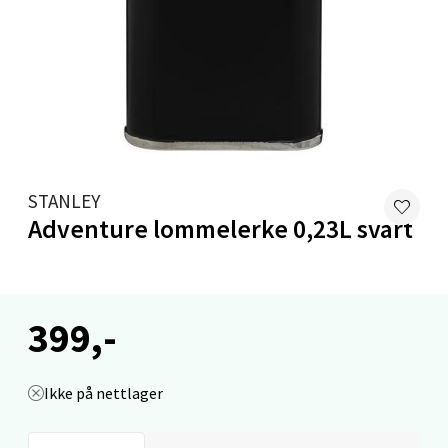
Austbøvegen 16, 5542 Karmsund
Åpent i dag 10-20
0 i butikk
Velg
STANLEY
Adventure lommelerke 0,23L svart
Stavanger og Sandnes - Kilden
Senter
Gartnerveien 16, 4016 Stavanger
399,-
Åpent i dag 10-20
0 i butikk
Ikke på nettlager
Velg