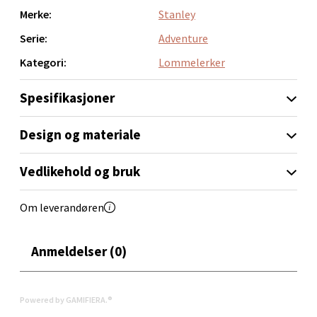
Erich Mogensøns vei 38, 0594 Oslo
Merke:
Stanley
Åpent i dag 10-21
Serie:
Adventure
0 i butikk
Kategori:
Lommelerker
Velg
Spesifikasjoner
Design og materiale
Bryne/Jæren - M44
Vedlikehold og bruk
Jupiterveien 2, 4340 Bryne
Åpent i dag 10-20
Om leverandøren
0 i butikk
Anmeldelser (0)
Velg
Powered by GAMIFIERA.®