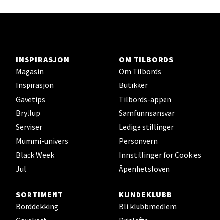
Stavanger og Sandnes - Thon
Senter Madla
Madlakrossen nr 9, 4042 Stavanger
Åpent i dag 10-20
INSPIRASJON
OM TILBORDS
Magasin
Om Tilbords
0 i butikk
Inspirasjon
Butikker
Gavetips
Tilbords-appen
Velg
Bryllup
Samfunnsansvar
Serviser
Ledige stillinger
Mummi-univers
Personvern
Levanger - Magneten
Black Week
Innstillinger for Cookies
Jul
Åpenhetsloven
Moafjæra 14, 7606 Levanger
Åpent i dag 10-20
SORTIMENT
KUNDEKLUBB
0 i butikk
Borddekking
Bli klubbmedlem