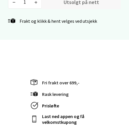
Utsolgt på nett
Stavanger og Sandnes - Kvadrat
Frakt og klikk & hent velges ved utsjekk
Gamle Stokkavei 1, 4313 Sandnes
Åpent i dag 10-21
0 i butikk
Velg
Fri frakt over 699,-
Bergen - Thon Senter Lagunen
Rask levering
Prisløfte
Laguneveien 1, 5239 Bergen
Åpent i dag 10-21
Last ned appen og få
velkomstkupong
0 i butikk