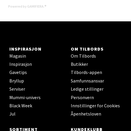
Senter Madla
Powered by GAMIFIERA.®
Madlakrossen nr 9, 4042 Stavanger
Åpent i dag 10-20
0 i butikk
Velg
INSPIRASJON
OM TILBORDS
Magasin
Om Tilbords
Inspirasjon
Butikker
Gavetips
Tilbords-appen
Levanger - Magneten
Bryllup
Samfunnsansvar
Moafjæra 14, 7606 Levanger
Serviser
Ledige stillinger
Åpent i dag 10-20
Mummi-univers
Personvern
0 i butikk
Black Week
Innstillinger for Cookies
Jul
Åpenhetsloven
Velg
SORTIMENT
KUNDEKLUBB