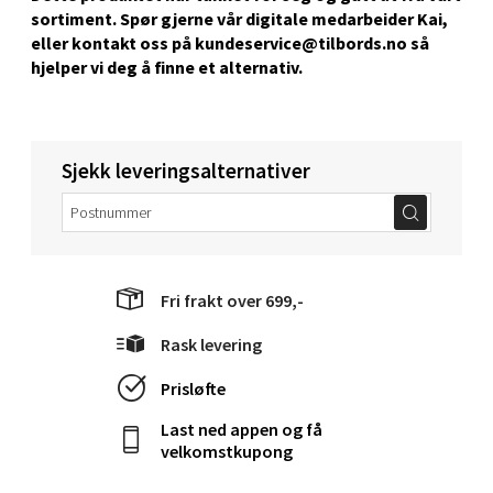
sortiment. Spør gjerne vår digitale medarbeider Kai,
Stavanger og Sandnes - Kvadrat
eller kontakt oss på kundeservice@tilbords.no så
hjelper vi deg å ﬁnne et alternativ.
Gamle Stokkavei 1, 4313 Sandnes
Åpent i dag 10-21
0 i butikk
Sjekk leveringsalternativer
Velg
Fri frakt over 699,-
Bergen - Thon Senter Lagunen
Rask levering
Laguneveien 1, 5239 Bergen
Prisløfte
Åpent i dag 10-21
Last ned appen og få
0 i butikk
velkomstkupong