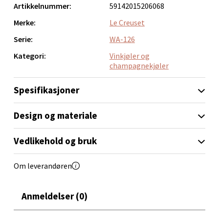
0 i butikk
Artikkelnummer:
59142015206068
sikrer den kvaliteten du forventer fra Le Creuset.
Merke:
Le Creuset
Velg
Serie:
WA-126
Kategori:
Vinkjøler og
champagnekjøler
Bryne/Jæren - M44
Spesifikasjoner
Jupiterveien 2, 4340 Bryne
Åpent i dag 10-20
Design og materiale
0 i butikk
Vedlikehold og bruk
Velg
Om leverandøren
Anmeldelser (0)
Stavanger og Sandnes - Thon