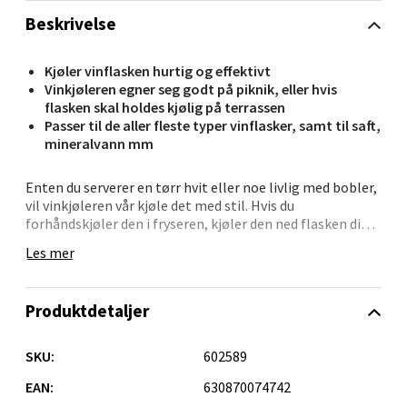
Velg
Beskrivelse
Kjøler vinflasken hurtig og effektivt
Kristiansand - Markens
Vinkjøleren egner seg godt på piknik, eller hvis
flasken skal holdes kjølig på terrassen
Passer til de aller fleste typer vinflasker, samt til saft,
Lillemarkens markensgate 25B, 4611 Kristiansand
mineralvann mm
Åpent i dag 09-18
0 i butikk
Enten du serverer en tørr hvit eller noe livlig med bobler,
vil vinkjøleren vår kjøle det med stil. Hvis du
forhåndskjøler den i fryseren, kjøler den ned flasken din
Velg
fra romtemperatur på bare 20 minutter. Og den holder
Les mer
allerede nedkjølte flasker kalde lenger. Perfekt til blant
annet pikniker.
Produktdetaljer
Kjøler ned alle flasker: Kjøleren er justerbar så den
Oslo - Linderud
passer flasker i mange former og størrelser.
Kjøler raskt: Avkjøler vin på få minutter og holder den
SKU:
602589
Erich Mogensøns vei 38, 0594 Oslo
kjølt på den perfekte serveringstemperaturen.
Åpent i dag 10-21
Høyeste kvalitet: Le Creusets produkter fremstilles av de
EAN:
630870074742
fineste materialer ved anlegg rundt i verden, noe som