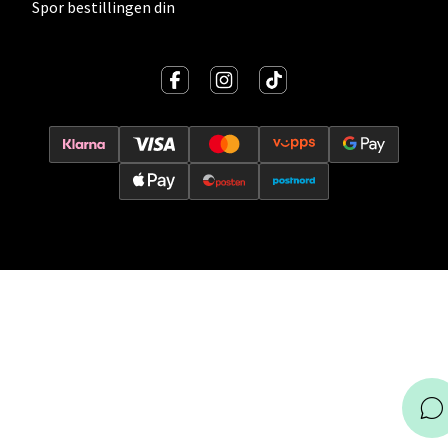
Spor bestillingen din
Velg
Ålesund - Thon Senter Moa
Langelandsvegen 25, 6010 Ålesund
Åpent i dag 10-20
0 i butikk
Velg
Molde - Moldetorget
Torget 1, 6413 Molde