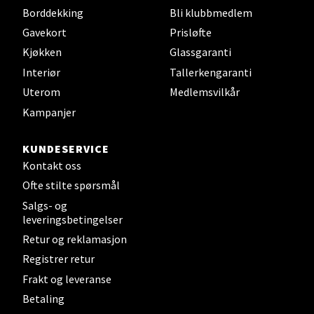
Borddekking
Bli klubbmedlem
Gavekort
Prisløfte
Mandal - Alti Mandal
Kjøkken
Glassgaranti
Interiør
Tallerkengaranti
Skarvøyveien 55, 4517 Mandal
Åpent i dag 10-20
Uterom
Medlemsvilkår
Kampanjer
0 i butikk
KUNDESERVICE
Velg
Kontakt oss
Ofte stilte spørsmål
Salgs- og
leveringsbetingelser
Mo i Rana - Thon Senter Mo i Rana
Retur og reklamasjon
Fridtjof Nansensgate 22, 8622 Mo i Rana
Registrer retur
Åpent i dag 09-19
Frakt og leveranse
0 i butikk
Betaling