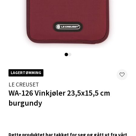
Åpent i dag 10-20
0 i butikk
Velg
Stavanger og Sandnes - Kilden
Senter
LAGERTØMMING
LE CREUSET
Gartnerveien 16, 4016 Stavanger
Åpent i dag 10-20
WA-126 Vinkjøler 23,5x15,5 cm
burgundy
0 i butikk
Velg
Dette produktet har takket for seg og gått ut fra vårt