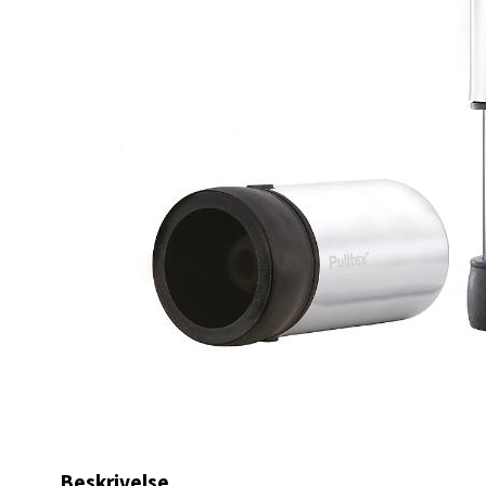
Karm
Austbø
Åpent i
0 i bu
Stav
Gartne
Åpent i
0 i bu
Stav
Gamle 
Beskrivelse