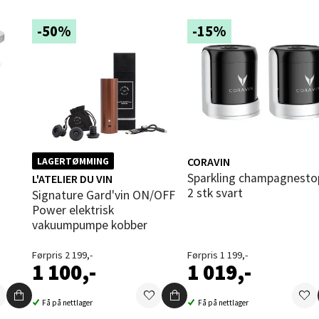
rossen nr 9, 4042 Stavanger
-50%
-15%
 dag 10-20
tikk
nger - Magneten
ra 14, 7606 Levanger
 dag 10-20
CORAVIN
LAGERTØMMING
V
Sparkling champagnestopper
L'ATELIER DU VIN
tikk
2 stk svart
Signature Gard'vin ON/OFF
Power elektrisk
vakuumpumpe kobber
al - Alti Mandal
Førpris 2 199,-
Førpris 1 199,-
1 100,-
1 019,-
yveien 55, 4517 Mandal
 dag 10-20
V
Få på nettlager
Få på nettlager
tikk