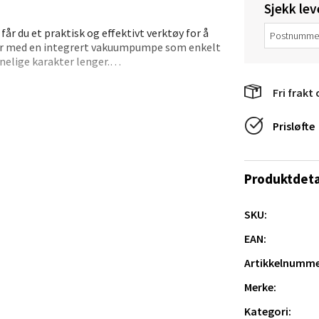
 dag 10-21
Sjekk lev
V
tikk
år du et praktisk og effektivt verktøy for å
er med en integrert vakuumpumpe som enkelt
nnelige karakter lenger.
en - Thon Senter Lagunen
e og liggende, og er laget i robuste
Fri frakt 
som vil sikre kvaliteten på innholdet etter
veien 1, 5239 Bergen
Prisløfte
 dag 10-21
V
tikk
Produktdeta
tiansand - Markens
SKU:
EAN:
arkens markensgate 25B, 4611 Kristiansand
 dag 09-18
Artikkelnumme
V
tikk
Merke:
Kategori: