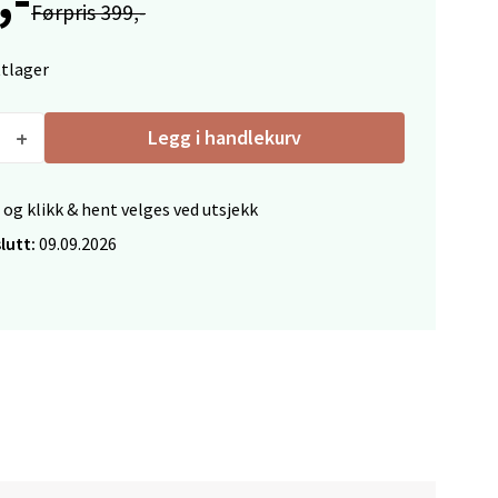
Førpris 399,-
ttlager
elg
Legg i handlekurv
 og klikk & hent velges ved utsjekk
lutt:
09.09.2026
elg