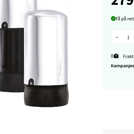
sund - Thon Senter Oasen
Få på ne
vegen 16, 5542 Karmsund
 dag 10-20
V
tikk
Frakt
anger og Sandnes - Kilden Senter
Kampanjes
rveien 16, 4016 Stavanger
 dag 10-20
V
tikk
anger og Sandnes - Kvadrat
Stokkavei 1, 4313 Sandnes