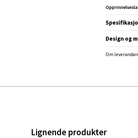
Opprinnelsesla
 - Linderud
Spesifikasj
Mogensøns vei 38, 0594 Oslo
 dag 10-21
V
Design og m
tikk
Om leverandør
e/Jæren - M44
veien 2, 4340 Bryne
 dag 10-20
V
tikk
anger og Sandnes - Thon Senter
a
Lignende produkter