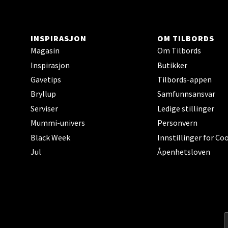
Torget
Åpent i
INSPIRASJON
OM TILBORDS
0 i bu
Magasin
Om Tilbords
Inspirasjon
Butikker
Gavetips
Tilbords-appen
Narv
Bryllup
Samfunnsansvar
Bolags
Serviser
Ledige stillinger
Åpent i
Mummi-univers
Personvern
0 i bu
Black Week
Innstillinger for Co
Jul
Åpenhetsloven
Berg
Folke B
Åpent i