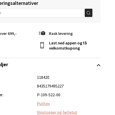
eringsalternativer
elg
over 699,-
Rask levering
Last ned appen og få
velkomstkupong
elg
ljer
118420
8435179495227
r:
P-109-522-00
elg
Pulltex
Vinstopper og helletut