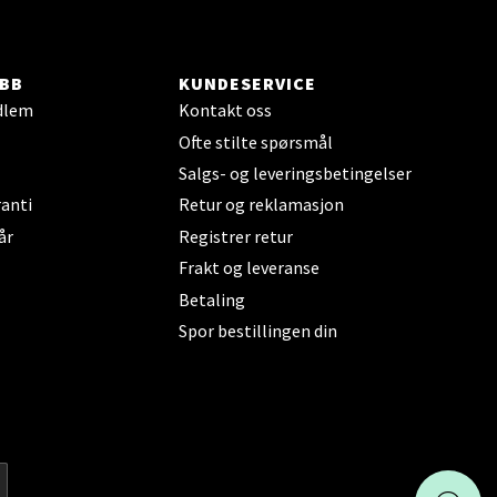
elg
BB
KUNDESERVICE
dlem
Kontakt oss
Ofte stilte spørsmål
Salgs- og leveringsbetingelser
anti
Retur og reklamasjon
år
Registrer retur
Frakt og leveranse
elg
Betaling
Spor bestillingen din
elg
KAI