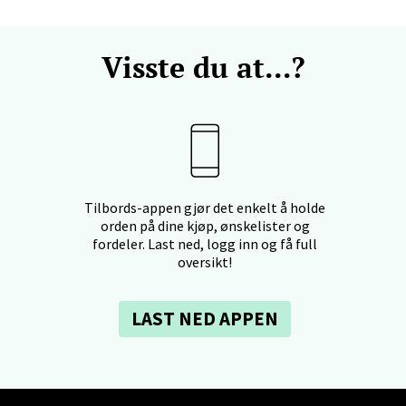
Visste du at...?
 Rana - Thon Senter Mo i Rana
f Nansensgate 22, 8622 Mo i Rana
 dag 09-19
V
tikk
Tilbords-appen gjør det enkelt å holde
orden på dine kjøp, ønskelister og
und - Thon Senter Moa
fordeler. Last ned, logg inn og få full
oversikt!
andsvegen 25, 6010 Ålesund
 dag 10-20
V
LAST NED APPEN
tikk
e - Moldetorget