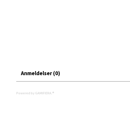
Oslo
Erich 
Åpent i
0 i bu
Bryn
Anmeldelser (0)
Jupiter
Åpent i
0 i bu
Powered by GAMIFIERA.®
Stav
Madl