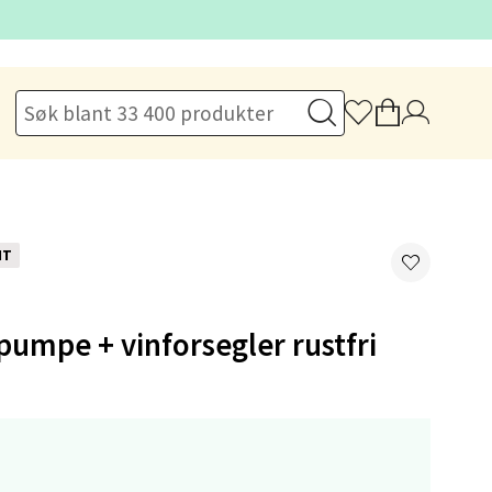
elg
elg
NT
umpe + vinforsegler rustfri
elg
,-