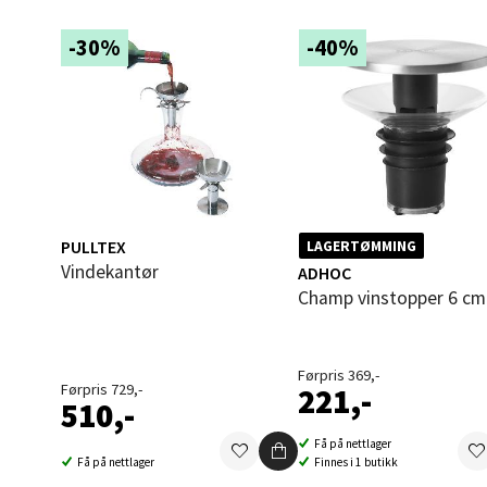
Madlak
-30%
-40%
Åpent i
0 i bu
Leva
Moafjæ
Åpent i
PULLTEX
LAGERTØMMING
Vindekantør
ADHOC
0 i bu
Champ vinstopper 6 cm
Mand
Førpris 369,-
Førpris 729,-
221,-
510,-
Skarvø
Åpent i
Få på nettlager
Få på nettlager
Finnes i 1 butikk
0 i bu