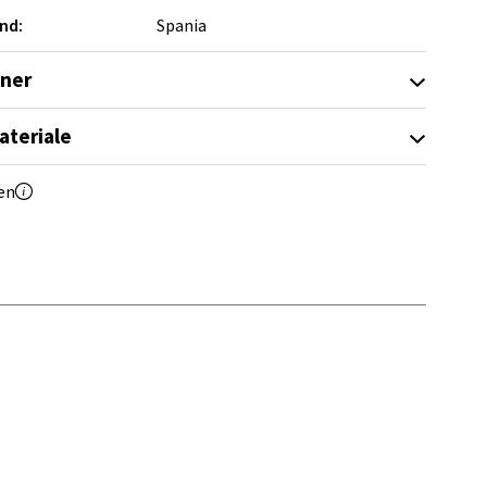
nd:
Spania
oner
elg
ateriale
en
elg