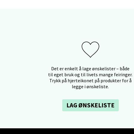
Mo i
Fridtjo
Åpent i
0 i bu
Det er enkelt å lage ønskelister – både
til eget bruk og til livets mange feiringer.
Åles
Trykk på hjerteikonet på produkter for å
legge i ønskeliste.
Langel
Åpent i
LAG ØNSKELISTE
0 i bu
Mold