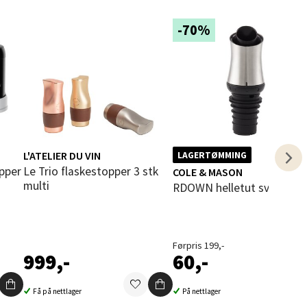
-70%
Vel
g
L'ATELIER DU VIN
LAGERTØMMING
elg
Le Trio flaskestopper 3 stk
COLE & MASON
multi
RDOWN helletut svart
Førpris 199,-
999,-
60,-
elg
Få på nettlager
På nettlager