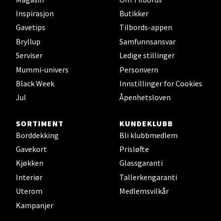
Åpent i dag 10-20
Inspirasjon
Butikker
Gavetips
Tilbords-appen
0 i butikk
Bryllup
Samfunnsansvar
Velg
Serviser
Ledige stillinger
Mummi-univers
Personvern
Black Week
Innstillinger for Cookies
Jul
Åpenhetsloven
Stavanger og Sandnes - Thon
Senter Madla
SORTIMENT
KUNDEKLUBB
Borddekking
Bli klubbmedlem
Madlakrossen nr 9, 4042 Stavanger
Gavekort
Prisløfte
Åpent i dag 10-20
Kjøkken
Glassgaranti
0 i butikk
Interiør
Tallerkengaranti
Uterom
Medlemsvilkår
Velg
Kampanjer