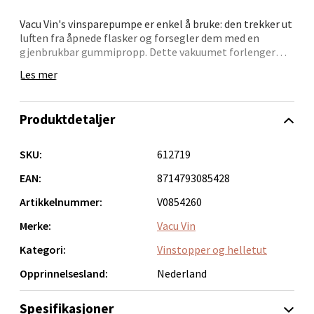
Vacu Vin's vinsparepumpe er enkel å bruke: den trekker ut
luften fra åpnede flasker og forsegler dem med en
gjenbrukbar gummipropp. Dette vakuumet forlenger
Bergen - Thon Senter Lagunen
vinens holdbarhet ved å bremse oksidasjonsprosessen.
Les mer
Sett vakuumproppen i flasken og pump til den utløser et
Laguneveien 1, 5239 Bergen
tilfredsstillende "klikk".
Åpent i dag 10-21
Produktdetaljer
Historien til Wine Saver strekker seg tilbake til den
0 i butikk
første versjonen fra 1986. Wine Saver Concerto er
designet med et ergonomisk og elegant grep, mens
SKU:
612719
Wine Saver Stainless Steel representerer den ultimate
Velg
premium-utgaven av originalen.
EAN:
8714793085428
Artikkelnummer:
V0854260
Merke:
Vacu Vin
Kristiansand - Markens
Kategori:
Vinstopper og helletut
Lillemarkens markensgate 25B, 4611 Kristiansand
Opprinnelsesland:
Nederland
Åpent i dag 09-18
Spesifikasjoner
0 i butikk