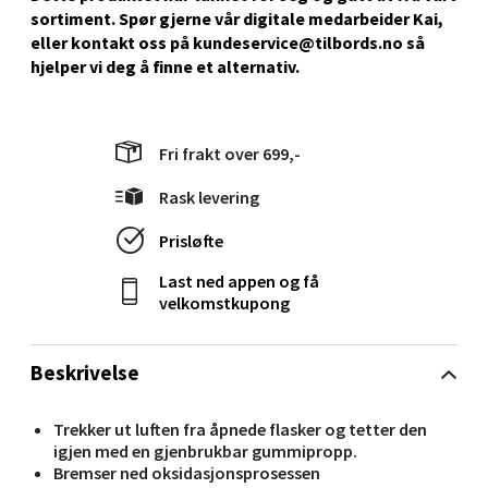
sortiment. Spør gjerne vår digitale medarbeider Kai,
Senter
eller kontakt oss på kundeservice@tilbords.no så
hjelper vi deg å ﬁnne et alternativ.
Gartnerveien 16, 4016 Stavanger
Åpent i dag 10-20
0 i butikk
Fri frakt over 699,-
Velg
Rask levering
Prisløfte
Last ned appen og få
Stavanger og Sandnes - Kvadrat
velkomstkupong
Gamle Stokkavei 1, 4313 Sandnes
Beskrivelse
Åpent i dag 10-21
0 i butikk
Trekker ut luften fra åpnede flasker og tetter den
igjen med en gjenbrukbar gummipropp.
Bremser ned oksidasjonsprosessen
Velg