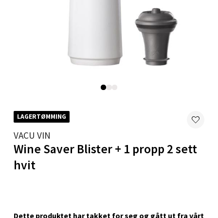
0 i butikk
Velg
Karmsund - Thon Senter Oasen
Austbøvegen 16, 5542 Karmsund
LAGERTØMMING
Åpent i dag 10-20
VACU VIN
0 i butikk
Wine Saver Blister + 1 propp 2 sett
hvit
Velg
Stavanger og Sandnes - Kilden
Dette produktet har takket for seg og gått ut fra vårt