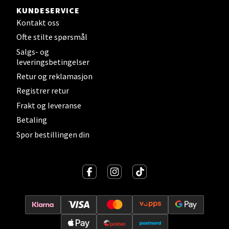
KUNDESERVICE
Kontakt oss
Levanger - Magneten
Ofte stilte spørsmål
Moafjæra 14, 7606 Levanger
Salgs- og
Åpent i dag 10-20
leveringsbetingelser
Retur og reklamasjon
0 i butikk
Registrer retur
Frakt og leveranse
Velg
Betaling
Spor bestillingen din
Mandal - Alti Mandal
Skarvøyveien 55, 4517 Mandal
Åpent i dag 10-20
0 i butikk