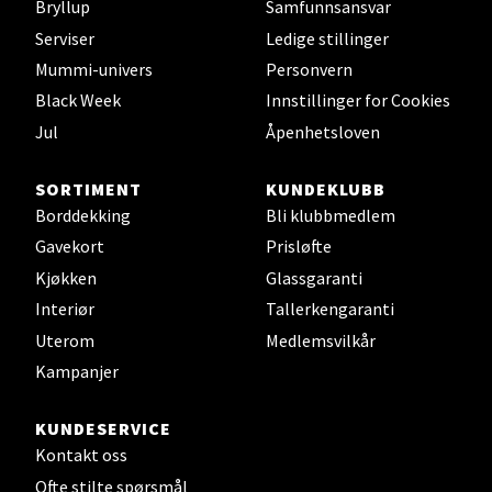
Bryllup
Samfunnsansvar
0 i butikk
Serviser
Ledige stillinger
Mummi-univers
Personvern
Velg
Black Week
Innstillinger for Cookies
Jul
Åpenhetsloven
Trondheim - Sirkus Shopping
SORTIMENT
KUNDEKLUBB
Borddekking
Bli klubbmedlem
Falkenborgveien 5, 7044 Trondheim
Gavekort
Prisløfte
Åpent i dag 09-20
Kjøkken
Glassgaranti
0 i butikk
Interiør
Tallerkengaranti
Uterom
Medlemsvilkår
Velg
Kampanjer
KUNDESERVICE
Ski - Thon Senter Ski
Kontakt oss
Ofte stilte spørsmål