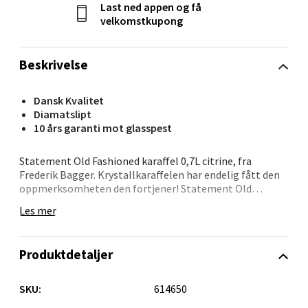
Last ned appen og få
velkomstkupong
Velg
Beskrivelse
Molde - Moldetorget
Dansk Kvalitet
Diamatslipt
10 års garanti mot glasspest
Torget 1, 6413 Molde
Åpent i dag 10-18
Statement Old Fashioned karaffel 0,7L citrine, fra
0 i butikk
Frederik Bagger. Krystallkaraffelen har endelig fått den
oppmerksomheten den fortjener! Statement Old
Fashioned er det perfekte valget for å oppgradere både
Velg
Les mer
baren og middagsbordet med sin elegante og fasjonable
stil. Denne tidløse karaffelen er designet uten slipninger,
noe som gir den et klassisk utseende som passer
Produktdetaljer
sammen med alle typer glass.
Narvik - Thon Senter Malmporten
Hvis du foretrekker en mer dekorativ variant, er Crispy
SKU:
614650
Old Fashioned det ideelle alternativet, med de vakre
Bolagsgata 1, 8514 Narvik