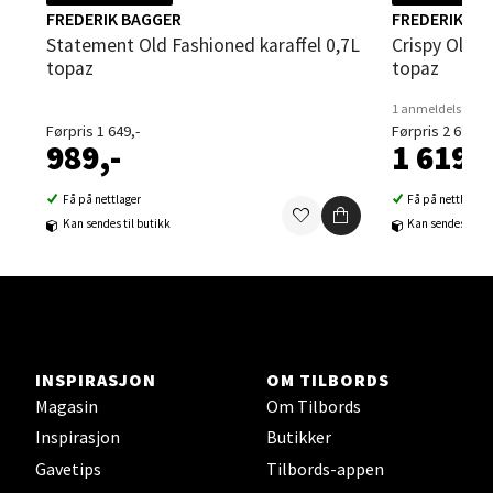
Velg
FREDERIK BAGGER
FREDERIK BA
Statement Old Fashioned karaffel 0,7L
Crispy Old Fashioned karaffel 0,7L
topaz
topaz
Sandvika - Thon Senter Sandvika
1 anmeldelse
Førpris 1 649,-
Førpris 2 699,-
989,-
1 619,-
Brodtkorbsgate 7, 1338 Sandvika
Åpent i dag 09-19
Få på nettlager
Få på nettlager
0 i butikk
Kan sendes til butikk
Kan sendes til b
Velg
INSPIRASJON
OM TILBORDS
Bergen - Thon Senter Sartor
Magasin
Om Tilbords
Inspirasjon
Butikker
Sartorvegen 12, 5353 Straume
Åpent i dag 10-18
Gavetips
Tilbords-appen