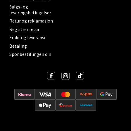
Ski Storsenter, Jernbanesvingen 6, 1400 Ski
Salgs- og
Åpent i dag 10-19
leveringsbetingelser
0 i butikk
Retur og reklamasjon
Registrer retur
Velg
Frakt og leveranse
Betaling
Spor bestillingen din
Sortland - Sortland Storsenter
Strangata 26, 8400 Sortland
Åpent i dag 10-16
0 i butikk
Velg