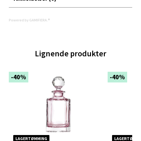
Oppdal - Aunasenteret
Aunasenteret, Sunndalsvegen 3, 7340 Oppdal
Powered by GAMIFIERA.®
Åpent i dag 10-18
0 i butikk
Lignende produkter
Velg
-40%
-40%
Orkanger - Thon Senter Orkanger
Thon Senter Orkanger, Orkdalsveien 113, 7300
Orkanger
Åpent i dag 09-18
0 i butikk
LAGERTØMMING
LAGERTØMMI