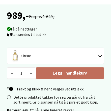
Levanger - Magneten
989,-
Førpris 1 649,-
Moafjæra 14, 7606 Levanger
Åpent i dag 10-18
Få på nettlager
0 i butikk
Kan sendes til butikk
Velg
Citrine
Mandal - Alti Mandal
Legg i handlekurv
Skarvøyveien 55, 4517 Mandal
Åpent i dag 10-18
Frakt og klikk & hent velges ved utsjekk
0 i butikk
Dette produktet takker for seg og går ut fra vårt
sortiment. Grip sjansen nå til å gjøre et godt kjøp.
Velg
Kampanjeslutt:
Så lenge lageret rekker.