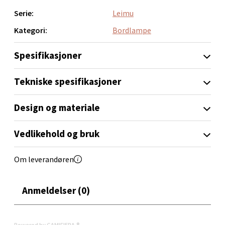
Serie:
Leimu
Orkanger - Thon Senter Orkanger
Kategori:
Bordlampe
Thon Senter Orkanger, Orkdalsveien 113, 7300
Spesifikasjoner
Orkanger
Åpent i dag 09-20
Tekniske spesifikasjoner
0 i butikk
Design og materiale
Velg
Vedlikehold og bruk
Om leverandøren
Sandvika - Thon Senter Sandvika
Anmeldelser (0)
Brodtkorbsgate 7, 1338 Sandvika
Åpent i dag 10-21
0 i butikk
Powered by GAMIFIERA.®