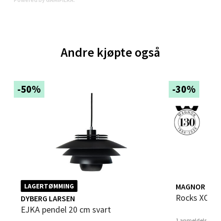
Velg
Andre kjøpte også
Bergen - Thon Senter Sartor
-50%
-30%
Sartorvegen 12, 5353 Straume
Åpent i dag 10-21
0 i butikk
Velg
MAGNOR
LAGERTØMMING
Trondheim - Sirkus Shopping
Rocks XO t
DYBERG LARSEN
EJKA pendel 20 cm svart
Falkenborgveien 5, 7044 Trondheim
1 anmeldelse