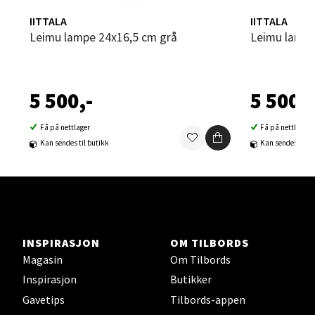
Sortland - Sortland Storsenter
IITTALA
IITTALA
Leimu lampe 24x16,5 cm grå
Leimu lamp
Strangata 26, 8400 Sortland
Åpent i dag 10-19
0 i butikk
5 500,-
5 500,-
Velg
Få på nettlager
Få på nettlager
Kan sendes til butikk
Kan sendes til b
Steinkjer - Thon Senter Steinkjer
Sjøfartsgata 2, 7714 Steinkjer
Åpent i dag 10-20
INSPIRASJON
OM TILBORDS
Magasin
Om Tilbords
0 i butikk
Inspirasjon
Butikker
Velg
Gavetips
Tilbords-appen