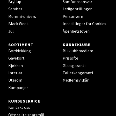
Bryllup
Samfunnsansvar
Serviser
Ledige stillinger
Mummi-univers
Personvern
Leirvik - Stord
Black Week
Innstillinger for Cookies
Jul
Åpenhetsloven
Torgbakken 2, 5401 Stord
Åpent i dag 10-17
SORTIMENT
KUNDEKLUBB
0 i butikk
Borddekking
Bli klubbmedlem
Gavekort
Prisløfte
Velg
Kjøkken
Glassgaranti
Interiør
Tallerkengaranti
Uterom
Medlemsvilkår
Oslo - Thon Senter Storo
Kampanjer
Vitaminveien 7 - 9, 0485 Oslo
KUNDESERVICE
Åpent i dag 10-21
Kontakt oss
0 i butikk
Ofte stilte spørsmål