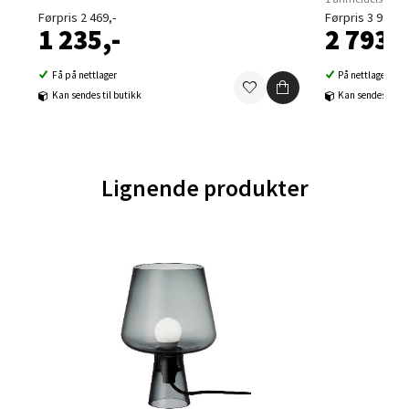
Åpent i dag 09-21
Førpris 2 469,-
Førpris 3 990,-
1 235,-
2 793,-
0 i butikk
Få på nettlager
På nettlager
Kan sendes til butikk
Kan sendes til b
Velg
Lignende produkter
Ski - Thon Senter Ski
Ski Storsenter, Jernbanesvingen 6, 1400 Ski
Åpent i dag 10-21
0 i butikk
Velg