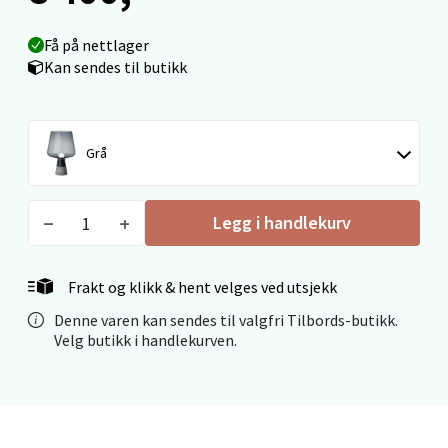
Velg
Få på nettlager
Kan sendes til butikk
Ålesund - Thon Senter Moa
Grå
Langelandsvegen 25, 6010 Ålesund
Åpent i dag 10-20
Legg i handlekurv
0 i butikk
Velg
Frakt og klikk & hent velges ved utsjekk
Denne varen kan sendes til valgfri Tilbords-butikk.
Velg butikk i handlekurven.
Molde - Moldetorget
Torget 1, 6413 Molde