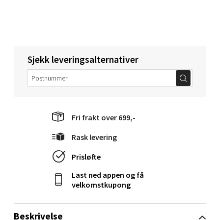
Åpent i dag 10-20
0 i butikk
Velg
Sjekk leveringsalternativer
Narvik - Thon Senter Malmporten
Bolagsgata 1, 8514 Narvik
Fri frakt over 699,-
Åpent i dag 10-20
Rask levering
0 i butikk
Prisløfte
Velg
Last ned appen og få
velkomstkupong
Beskrivelse
Bergen - Oasen Senter