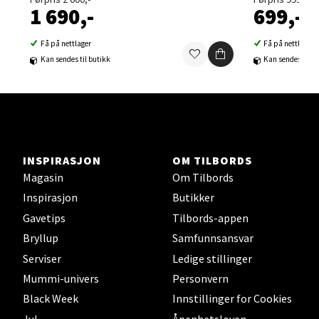
1 690,-
699,-
Velg
Få på nettlager
Få på nettlager
Kan sendes til butikk
Kan sendes til b
Sortland - Sortland Storsenter
Strangata 26, 8400 Sortland
Åpent i dag 10-19
INSPIRASJON
OM TILBORDS
Magasin
Om Tilbords
0 i butikk
Inspirasjon
Butikker
Gavetips
Tilbords-appen
Velg
Bryllup
Samfunnsansvar
Serviser
Ledige stillinger
Mummi-univers
Personvern
Steinkjer - Thon Senter Steinkjer
Black Week
Innstillinger for Cookies
Jul
Åpenhetsloven