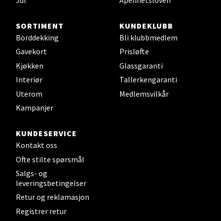
Sjøfartsgata 2, 7714 Steinkjer
Åpent i dag 10-20
SORTIMENT
KUNDEKLUBB
0 i butikk
Borddekking
Bli klubbmedlem
Gavekort
Prisløfte
Velg
Kjøkken
Glassgaranti
Interiør
Tallerkengaranti
Uterom
Medlemsvilkår
Leirvik - Stord
Kampanjer
Torgbakken 2, 5401 Stord
KUNDESERVICE
Åpent i dag 10-17
Kontakt oss
0 i butikk
Ofte stilte spørsmål
Salgs- og
leveringsbetingelser
Velg
Retur og reklamasjon
Registrer retur