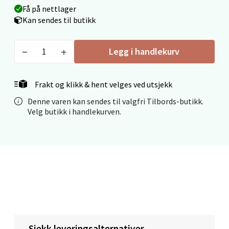
Få på nettlager
Fridtjof Nansensgate 22, 8622 Mo i Rana
Kan sendes til butikk
Åpent i dag 09-19
0 i butikk
Legg i handlekurv
Velg
Frakt og klikk & hent velges ved utsjekk
Denne varen kan sendes til valgfri Tilbords-butikk.
Velg butikk i handlekurven.
Ålesund - Thon Senter Moa
Langelandsvegen 25, 6010 Ålesund
Åpent i dag 10-20
0 i butikk
Velg
Sjekk leveringsalternativer