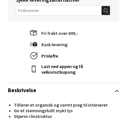
Molde - Moldetorget
Torget 1, 6413 Molde
Åpent i dag 10-20
Fri frakt over 699,-
0 i butikk
Rask levering
Prisløfte
Velg
Last ned appen og få
velkomstkupong
Narvik - Thon Senter
Beskrivelse
Malmporten
Tilfører et organisk og varmt preg til interiøret
Bolagsgata 1, 8514 Narvik
Gir et stemningsfullt mykt lys
Åpent i dag 10-20
Skjerm i linstruktur
0 i butikk