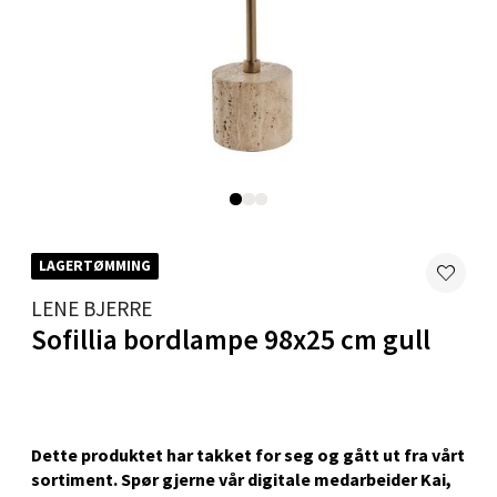
Harstad - Thon Senter Kanebogen
Skillevegen 5, 9411 Harstad
Åpent i dag 10-20
0 i butikk
Velg
LAGERTØMMING
LENE BJERRE
Karmsund - Thon Senter Oasen
Sofillia bordlampe 98x25 cm gull
Austbøvegen 16, 5542 Karmsund
Åpent i dag 10-20
0 i butikk
Dette produktet har takket for seg og gått ut fra vårt
sortiment. Spør gjerne vår digitale medarbeider Kai,