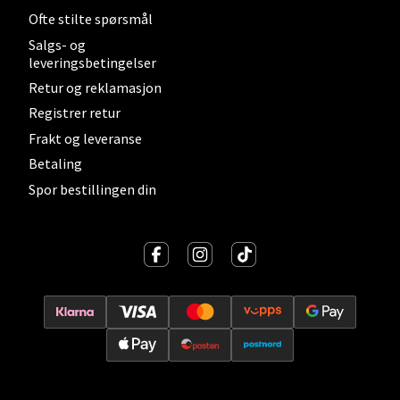
0 i butikk
Ofte stilte spørsmål
Salgs- og
Velg
leveringsbetingelser
Retur og reklamasjon
Registrer retur
Frakt og leveranse
Levanger - Magneten
Betaling
Moafjæra 14, 7606 Levanger
Spor bestillingen din
Åpent i dag 10-20
0 i butikk
Velg
Mandal - Alti Mandal