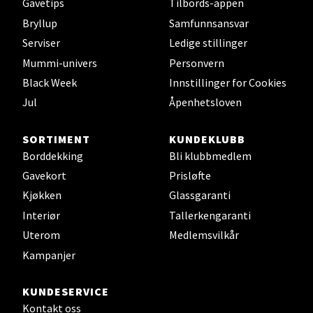
Gavetips
Tilbords-appen
Bryllup
Samfunnsansvar
Serviser
Ledige stillinger
Bryne/Jæren - M44
Mummi-univers
Personvern
Jupiterveien 2, 4340 Bryne
Black Week
Innstillinger for Cookies
Åpent i dag 10-20
Jul
Åpenhetsloven
0 i butikk
SORTIMENT
KUNDEKLUBB
Borddekking
Bli klubbmedlem
Velg
Gavekort
Prisløfte
Kjøkken
Glassgaranti
Interiør
Tallerkengaranti
Stavanger og Sandnes - Thon
Uterom
Medlemsvilkår
Senter Madla
Kampanjer
Madlakrossen nr 9, 4042 Stavanger
KUNDESERVICE
Åpent i dag 10-20
Kontakt oss