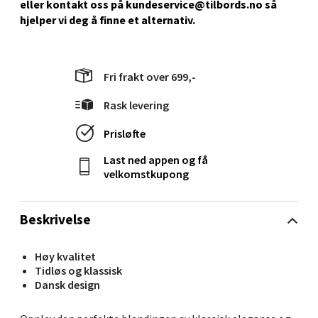
eller kontakt oss på kundeservice@tilbords.no så
Velg
hjelper vi deg å ﬁnne et alternativ.
Stavanger og Sandnes - Kilden
Fri frakt over 699,-
Senter
Rask levering
Gartnerveien 16, 4016 Stavanger
Prisløfte
Åpent i dag 10-20
Last ned appen og få
0 i butikk
velkomstkupong
Velg
Beskrivelse
Høy kvalitet
Tidløs og klassisk
Stavanger og Sandnes - Kvadrat
Dansk design
Gamle Stokkavei 1, 4313 Sandnes