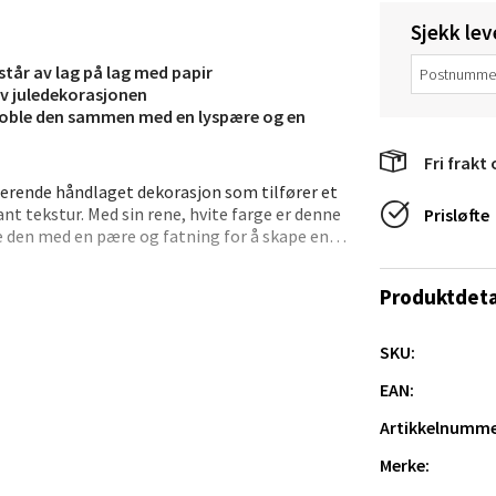
en - Thon Senter Lagunen
Sjekk lev
tår av lag på lag med papir
veien 1, 5239 Bergen
 av juledekorasjonen
 dag 10-21
 koble den sammen med en lyspære og en
V
tikk
Fri frakt 
nerende håndlaget dekorasjon som tilfører et
ant tekstur. Med sin rene, hvite farge er denne
Prisløfte
tiansand - Markens
re den med en pære og fatning for å skape en
ningen. Heng den i et vindu eller fra taket
arkens markensgate 25B, 4611 Kristiansand
Produktdeta
 dag 09-18
V
 eller kombinerer den med andre farger,
tikk
 julefeiringen.
SKU:
EAN:
 - Linderud
Artikkelnumme
Merke:
Mogensøns vei 38, 0594 Oslo