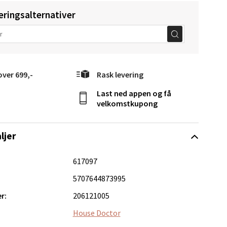
eringsalternativer
elg
over 699,-
Rask levering
Last ned appen og få
velkomstkupong
ljer
elg
617097
5707644873995
r:
206121005
House Doctor