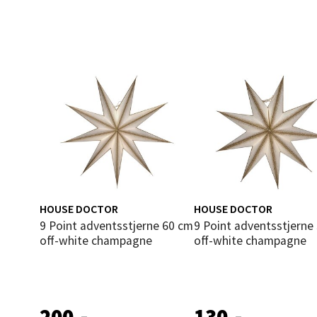
Leva
Moafjæ
Åpent i
0 i bu
Mand
Skarvø
HOUSE DOCTOR
HOUSE DOCTOR
Åpent i
9 Point adventsstjerne 60 cm
9 Point adventsstjerne 30 cm
off-white champagne
off-white champagne
0 i bu
Mo i
200,-
130,-