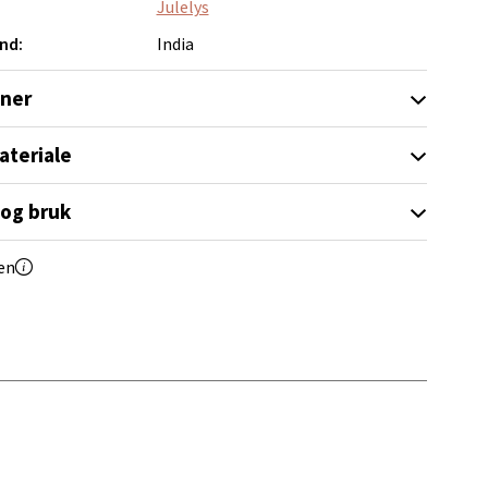
Julelys
elg
nd:
India
oner
ateriale
 og bruk
elg
en
Vel
g