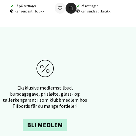
Få på nettlager
På nettlager
Kan sendes til butikk
Kan sendes til butikk
elg
elg
Eksklusive medlemstilbud,
bursdagsgave, prisløfte, glass- og
tallerkengaranti: som klubbmedlem hos
Tilbords får du mange fordeler!
BLI MEDLEM
elg