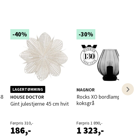
-40%
-30%
elg
MAGNOR
LAGERTØMMING
Rocks XO bordlampe 13,5 cm
HOUSE DOCTOR
elg
koksgrå
Gint julestjerne 45 cm hvit
Førpris 310,-
Førpris 1 890,-
186,-
1 323,-