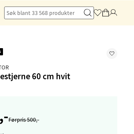
elg
G
TOR
lestjerne 60 cm hvit
elg
,-
Førpris 500,-