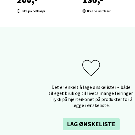
Fridtjo
Ikke på nettlager
Ikke på nettlager
Åpent i
0 i bu
Åles
Langel
Åpent i
0 i bu
Det er enkelt å lage ønskelister – både
til eget bruk og til livets mange feiringer.
Trykk på hjerteikonet på produkter for å
Mold
legge i ønskeliste.
Torget
LAG ØNSKELISTE
Åpent i
0 i bu