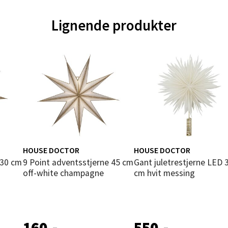
Lignende produkter
nger - Magneten
ra 14, 7606 Levanger
 dag 10-20
V
tikk
al - Alti Mandal
yveien 55, 4517 Mandal
HOUSE DOCTOR
HOUSE DOCTOR
 dag 10-20
9 Point adventsstjerne 45 cm
Gant juletrestjerne LED 38
V
off-white champagne
cm hvit messing
tikk
 Rana - Thon Senter Mo i Rana
160,-
550,-