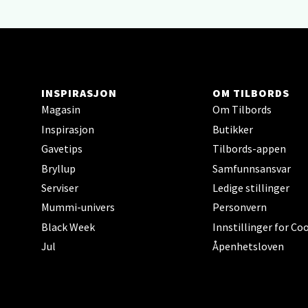
Narv
Bolags
INSPIRASJON
OM TILBORDS
Åpent i
Magasin
Om Tilbords
0 i bu
Inspirasjon
Butikker
Gavetips
Tilbords-appen
Bryllup
Samfunnsansvar
Berg
Serviser
Ledige stillinger
Folke B
Mummi-univers
Personvern
Åpent i
Black Week
Innstillinger for Co
0 i bu
Jul
Åpenhetsloven
Oppd