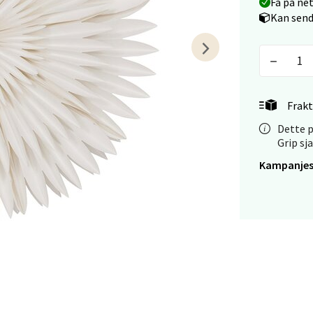
Få på ne
V
Kan send
tikk
anger og Sandnes - Kilden Senter
Frakt
rveien 16, 4016 Stavanger
 dag 10-20
Dette p
V
Grip sj
tikk
Kampanjes
anger og Sandnes - Kvadrat
Stokkavei 1, 4313 Sandnes
 dag 10-21
V
tikk