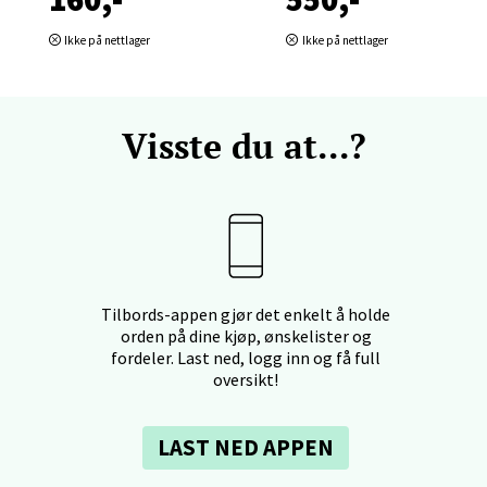
f Nansensgate 22, 8622 Mo i Rana
Ikke på nettlager
Ikke på nettlager
 dag 09-19
V
tikk
Visste du at...?
und - Thon Senter Moa
andsvegen 25, 6010 Ålesund
 dag 10-20
V
tikk
Tilbords-appen gjør det enkelt å holde
orden på dine kjøp, ønskelister og
fordeler. Last ned, logg inn og få full
e - Moldetorget
oversikt!
 1, 6413 Molde
LAST NED APPEN
 dag 10-20
V
tikk