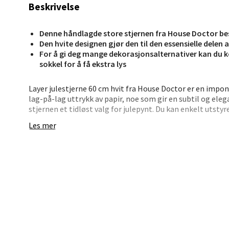
Beskrivelse
Berg
Denne håndlagde store stjernen fra House Doctor bes
Lagune
Den hvite designen gjør den til den essensielle delen
Åpent i
For å gi deg mange dekorasjonsalternativer kan du
sokkel for å få ekstra lys
0 i bu
Layer julestjerne 60 cm hvit fra House Doctor er en impo
lag-på-lag uttrykk av papir, noe som gir en subtil og eleg
Kris
stjernen et tidløst valg for julepynt. Du kan enkelt utsty
varm og innbydende glød som forsterker den festlige stem
Les mer
Lillem
for å gjøre hjemmet ditt ekstra koselig i julen.
Åpent i
Enten du holder deg til en minimalistisk hvit fargepalett
0 i bu
tilfører Layer-stjernen en moderne stil og raffinement til
Oslo
Erich 