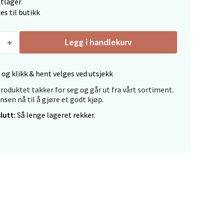
ttlager
elg
es til butikk
Legg i handlekurv
 og klikk & hent velges ved utsjekk
roduktet takker for seg og går ut fra vårt sortiment.
elg
ansen nå til å gjøre et godt kjøp.
lutt:
Så lenge lageret rekker.
elg