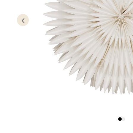
0 i bu
Stav
Gartne
Åpent i
0 i bu
Stav
Gamle 
Åpent i
0 i bu