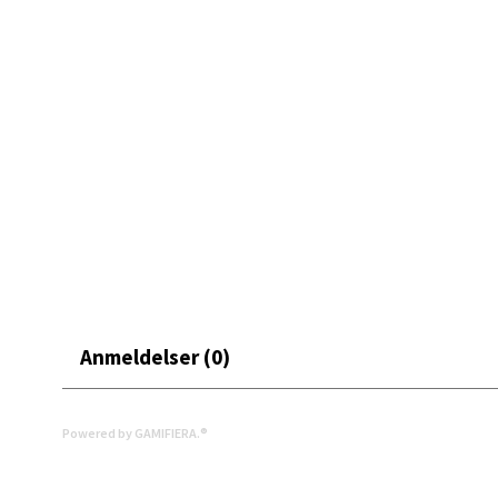
Åpent i
0 i bu
Bryn
Jupiter
Åpent i
0 i bu
Stav
Anmeldelser (0)
Madl
Madlak
Powered by GAMIFIERA.®
Åpent i
0 i bu