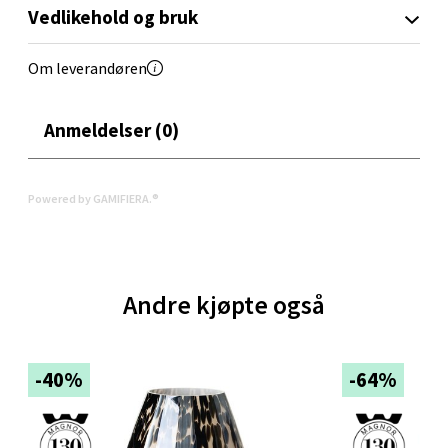
Velg
Vedlikehold og bruk
Om leverandøren
Oppdal - Aunasenteret
Anmeldelser (0)
Aunasenteret, Sunndalsvegen 3, 7340 Oppdal
Åpent i dag 10-19
Powered by GAMIFIERA.®
0 i butikk
Velg
Andre kjøpte også
Orkanger - Thon Senter Orkanger
-40%
-64%
Thon Senter Orkanger, Orkdalsveien 113, 7300
Orkanger