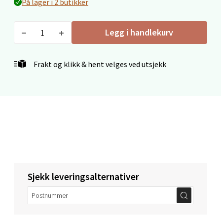
På lager i 2 butikker
0 i butikk
Legg i handlekurv
Velg
Frakt og klikk & hent velges ved utsjekk
Mo i Rana - Thon Senter Mo i Rana
Fridtjof Nansensgate 22, 8622 Mo i Rana
Åpent i dag 09-19
0 i butikk
Velg
Sjekk leveringsalternativer
Ålesund - Thon Senter Moa