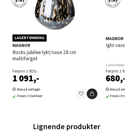
Åpent i dag 09-20
0 i butikk
Velg
MAGNOR
LAGERTØMMING
Iglo vase s
MAGNOR
Rocks jubilee lykt/vase 28 cm
Sandvika - Thon Senter Sandvika
multifarget
1 anmeldelse
Brodtkorbsgate 7, 1338 Sandvika
Førpris 1 819,-
Førpris 1 899,-
1 091,-
680,-
Åpent i dag 10-21
0 i butikk
Ikke på nettlager
Ikke på nettlage
Finnes i 5 butikker
Finnes i 9 butikk
Velg
Lignende produkter