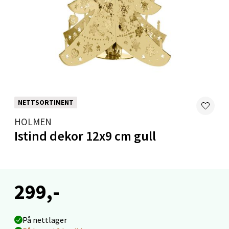
Velg
Levanger - Magneten
Moafjæra 14, 7606 Levanger
Åpent i dag 10-20
NETTSORTIMENT
0 i butikk
HOLMEN
Istind dekor 12x9 cm gull
Velg
299,-
Mandal - Alti Mandal
Skarvøyveien 55, 4517 Mandal
På nettlager
Åpent i dag 10-20