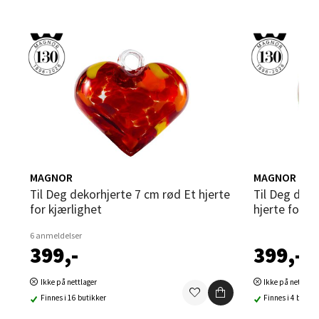
Bergen - Thon Senter Sartor
Sartorvegen 12, 5353 Straume
Åpent i dag 10-21
2 i butikk
Velg
MAGNOR
MAGNOR
Trondheim - Sirkus Shopping
Til Deg dekorhjerte 7 cm rød Et hjerte
Til Deg dekorhjerte 7 cm grønn Et
for kjærlighet
hjerte for t
Falkenborgveien 5, 7044 Trondheim
Åpent i dag 09-21
6 anmeldelser
399,-
399,-
0 i butikk
Ikke på nettlager
Ikke på nettlage
Velg
Finnes i 16 butikker
Finnes i 4 butikk