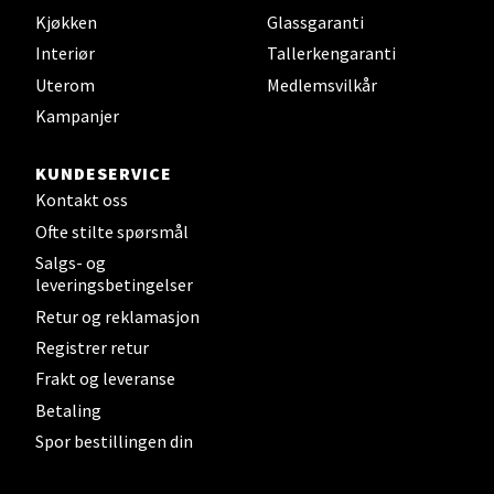
Kjøkken
Glassgaranti
Velg
Interiør
Tallerkengaranti
Uterom
Medlemsvilkår
Kampanjer
Steinkjer - Thon Senter Steinkjer
KUNDESERVICE
Sjøfartsgata 2, 7714 Steinkjer
Kontakt oss
Åpent i dag 10-20
Ofte stilte spørsmål
0 i butikk
Salgs- og
leveringsbetingelser
Velg
Retur og reklamasjon
Registrer retur
Frakt og leveranse
Betaling
Leirvik - Stord
Spor bestillingen din
Torgbakken 2, 5401 Stord
Åpent i dag 10-17