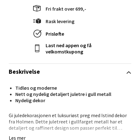
Fri frakt over 699,-
Langelandsvegen 25, 6010 Ålesund
Åpent i dag 10-20
Rask levering
0 i butikk
Prisløfte
Velg
Last ned appen og få
velkomstkupong
Beskrivelse
Molde - Moldetorget
Tidløs og moderne
Torget 1, 6413 Molde
Nett og nydelig detaljert juletre i gull metall
Åpent i dag 10-20
Nydelig dekor
0 i butikk
Gi juledekorasjonen et luksuriøst preg med Istind dekor
fra Holmen. Dette juletreet i gullfarget metall har et
Velg
detaljert og raffinert design som passer perfekt til
enhver stil.
Les mer