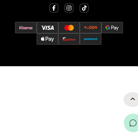
0 i butikk
Velg
Oslo - Thon Senter Storo
Vitaminveien 7 - 9, 0485 Oslo
Åpent i dag 10-21
0 i butikk
Velg
Lillehammer - Strandtorget