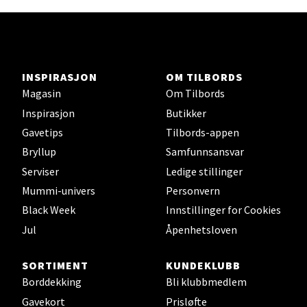
Ski - Thon Senter Ski
Ski Storsenter, Jernbanesvingen 6, 1400 Ski
INSPIRASJON
OM TILBORDS
Åpent i dag 10-21
Magasin
Om Tilbords
0 i butikk
Inspirasjon
Butikker
Gavetips
Tilbords-appen
Velg
Bryllup
Samfunnsansvar
Serviser
Ledige stillinger
Mummi-univers
Personvern
Black Week
Innstillinger for Cookies
Sortland - Sortland Storsenter
Jul
Åpenhetsloven
Strangata 26, 8400 Sortland
Åpent i dag 10-19
SORTIMENT
KUNDEKLUBB
Borddekking
Bli klubbmedlem
0 i butikk
Gavekort
Prisløfte