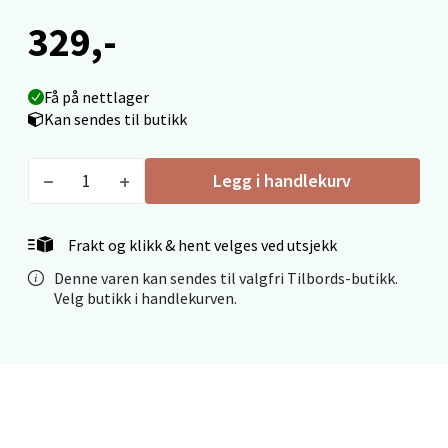
329,-
Fridtjof Nansensgate 22, 8622 Mo i Rana
Åpent i dag 09-19
0 i butikk
Få på nettlager
Kan sendes til butikk
Velg
Legg i handlekurv
Ålesund - Thon Senter Moa
Frakt og klikk & hent velges ved utsjekk
Denne varen kan sendes til valgfri Tilbords-butikk.
Langelandsvegen 25, 6010 Ålesund
Velg butikk i handlekurven.
Åpent i dag 10-20
0 i butikk
Velg