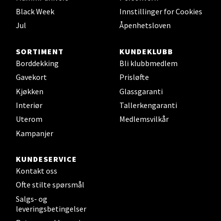
Black Week
Innstillinger for Cookies
0 i butikk
Jul
Åpenhetsloven
Velg
SORTIMENT
KUNDEKLUBB
Borddekking
Bli klubbmedlem
Gavekort
Prisløfte
Leirvik - Stord
Kjøkken
Glassgaranti
Interiør
Tallerkengaranti
Torgbakken 2, 5401 Stord
Uterom
Medlemsvilkår
Åpent i dag 10-17
Kampanjer
0 i butikk
KUNDESERVICE
Velg
Kontakt oss
Ofte stilte spørsmål
Salgs- og
leveringsbetingelser
Oslo - Thon Senter Storo