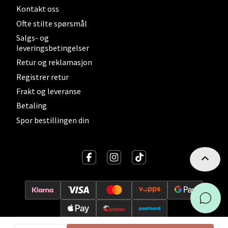
Kontakt oss
Velg
Ofte stilte spørsmål
Salgs- og
leveringsbetingelser
Sortland - Sortland Storsenter
Retur og reklamasjon
Registrer retur
Strangata 26, 8400 Sortland
Frakt og leveranse
Åpent i dag 10-19
Betaling
9 i butikk
Spor bestillingen din
Velg
Steinkjer - Thon Senter Steinkjer
Sjøfartsgata 2, 7714 Steinkjer
Åpent i dag 10-20