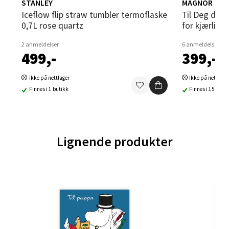
STANLEY
MAGNOR
18 i butikk
Iceflow flip straw tumbler termoflaske
Til Deg dekorhjerte 7 cm rød Et hjerte
0,7L rose quartz
for kjærligh
Velg
2 anmeldelser
6 anmeldelser
499,-
399,-
Ikke på nettlager
Ikke på nettlage
Orkanger - Thon Senter Orkanger
Finnes i 1 butikk
Finnes i 15 buti
Thon Senter Orkanger, Orkdalsveien 113, 7300
Orkanger
Åpent i dag 09-20
Lignende produkter
5 i butikk
Velg
Sandvika - Thon Senter Sandvika