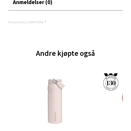
Anmeldelser (0)
Velg
Powered by GAMIFIERA.®
Bergen - Oasen Senter
Folke Bernadottes vei 52, 5147 Fyllingsdalen
Åpent i dag 10-21
Andre kjøpte også
7 i butikk
Velg
Oppdal - Aunasenteret
Aunasenteret, Sunndalsvegen 3, 7340 Oppdal
Åpent i dag 10-19