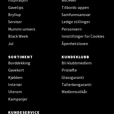
Inspirasjon
Butikker
Gavetips
Tilbords-appen
Trondheim - Sirkus Shopping
Bryllup
Samfunnsansvar
Serviser
Ledige stillinger
Falkenborgveien 5, 7044 Trondheim
Mummi-univers
Personvern
Åpent i dag 09-21
Black Week
Innstillinger for Cookies
10 i butikk
Jul
Åpenhetsloven
Velg
SORTIMENT
KUNDEKLUBB
Borddekking
Bli klubbmedlem
Gavekort
Prisløfte
Kjøkken
Glassgaranti
Ski - Thon Senter Ski
Interiør
Tallerkengaranti
Ski Storsenter, Jernbanesvingen 6, 1400 Ski
Uterom
Medlemsvilkår
Åpent i dag 10-21
Kampanjer
7 i butikk
KUNDESERVICE