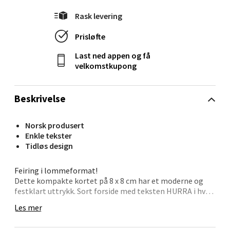
Åpent i dag 09-19
Rask levering
2 i butikk
Prisløfte
Velg
Last ned appen og få
velkomstkupong
Beskrivelse
Ålesund - Thon Senter Moa
Norsk produsert
Langelandsvegen 25, 6010 Ålesund
Enkle tekster
Åpent i dag 10-20
Tidløs design
15 i butikk
Feiring i lommeformat!
Dette kompakte kortet på 8 x 8 cm har et moderne og
Velg
festklart uttrykk. Sort forside med teksten HURRA i hvitt
gjør det perfekt til alt fra bursdager og dåp til
Les mer
hverdagsglede. Den blanke baksiden gir rom for egne ord
– korte eller lange.