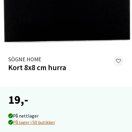
Stavanger og Sandnes - Thon
Senter Madla
Madlakrossen nr 9, 4042 Stavanger
Åpent i dag 10-20
12 i butikk
SÖGNE HOME
Velg
Kort 8x8 cm hurra
Levanger - Magneten
19,-
Moafjæra 14, 7606 Levanger
Åpent i dag 10-20
På nettlager
4 i butikk
På lager i 50 butikker