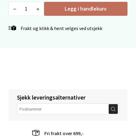
Velg
Legg i handlekurv
Frakt og klikk & hent velges ved utsjekk
Mandal - Alti Mandal
Skarvøyveien 55, 4517 Mandal
Åpent i dag 10-20
1 i butikk
Velg
Sjekk leveringsalternativer
Mo i Rana - Thon Senter Mo i
Rana
Fri frakt over 699,-
Fridtjof Nansensgate 22, 8622 Mo i Rana