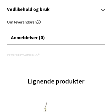
Langelandsvegen 25, 6010 Ålesund
Vedlikehold og bruk
Åpent i dag 10-20
Om leverandøren
0 i butikk
Velg
Anmeldelser (0)
Powered by GAMIFIERA.®
Molde - Moldetorget
Torget 1, 6413 Molde
Åpent i dag 10-20
Lignende produkter
0 i butikk
Velg