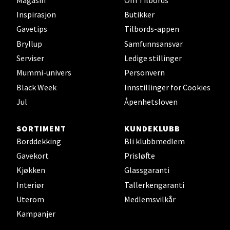
Velg
Inspirasjon
Butikker
Gavetips
Tilbords-appen
Bryllup
Samfunnsansvar
Oppdal - Aunasenteret
Serviser
Ledige stillinger
Mummi-univers
Personvern
Aunasenteret, Sunndalsvegen 3, 7340 Oppdal
Black Week
Innstillinger for Cookies
Åpent i dag 10-19
Jul
Åpenhetsloven
0 i butikk
SORTIMENT
KUNDEKLUBB
Velg
Borddekking
Bli klubbmedlem
Gavekort
Prisløfte
Kjøkken
Glassgaranti
Interiør
Tallerkengaranti
Orkanger - Thon Senter Orkanger
Uterom
Medlemsvilkår
Thon Senter Orkanger, Orkdalsveien 113, 7300
Kampanjer
Orkanger