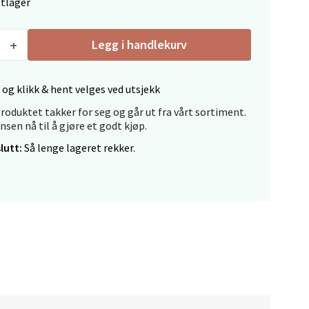
ttlager
Legg i handlekurv
 og klikk & hent velges ved utsjekk
elg
roduktet takker for seg og går ut fra vårt sortiment.
ansen nå til å gjøre et godt kjøp.
lutt:
Så lenge lageret rekker.
elg