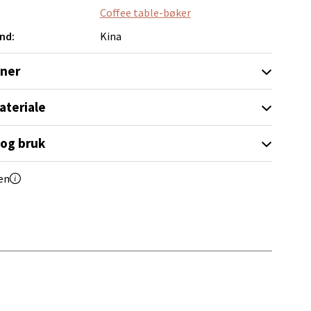
Coffee table-bøker
nd:
Kina
oner
ateriale
elg
 og bruk
en
elg