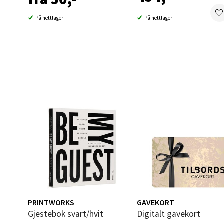
0 i bu
På nettlager
På nettlager
Berg
Folke B
Åpent i
0 i bu
Oppd
Aunase
Åpent i
0 i bu
PRINTWORKS
GAVEKORT
Gjestebok svart/hvit
Digitalt gavekort