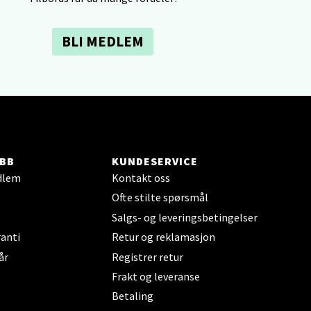
elg
BLI MEDLEM
elg
BB
KUNDESERVICE
dlem
Kontakt oss
Ofte stilte spørsmål
Salgs- og leveringsbetingelser
anti
Retur og reklamasjon
år
Registrer retur
elg
Frakt og leveranse
Betaling