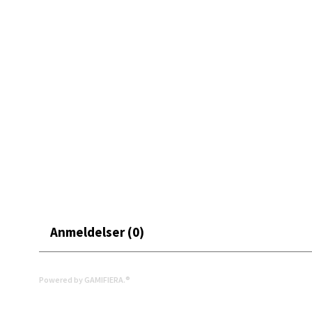
0 i bu
Mand
Skarvø
Åpent i
0 i bu
Mo i
Fridtjo
Anmeldelser (0)
Åpent i
0 i bu
Powered by GAMIFIERA.®