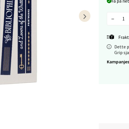
Få på ne
tiansand - Markens
arkens markensgate 25B, 4611 Kristiansand
 dag 09-18
Frakt
V
tikk
Dette p
Grip sj
Kampanjes
 - Linderud
Mogensøns vei 38, 0594 Oslo
 dag 10-21
V
tikk
e/Jæren - M44