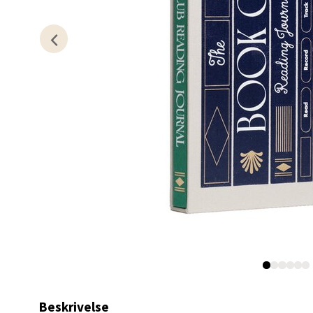
Kris
Lillem
Åpent i
0 i bu
Oslo
Erich 
Åpent i
0 i bu
Bryn
Beskrivelse