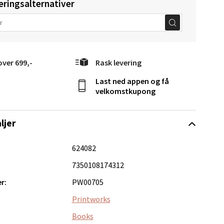
eringsalternativer
elg
over 699,-
Rask levering
Last ned appen og få
velkomstkupong
ljer
Vel
g
624082
7350108174312
r:
PW00705
Printworks
Books
elg