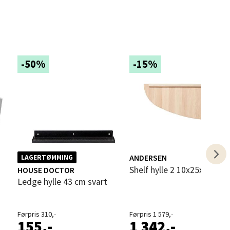
elg
-50%
-15%
elg
ANDERSEN
LAGERTØMMING
Shelf hylle 2 10x25x59 cm 
HOUSE DOCTOR
Ledge hylle 43 cm svart
Førpris 310,-
Førpris 1 579,-
155,-
1 342,-