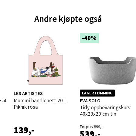
und - Thon Senter Moa
Andre kjøpte også
andsvegen 25, 6010 Ålesund
 dag 10-20
V
tikk
-40%
e - Moldetorget
 1, 6413 Molde
 dag 10-20
V
tikk
LES ARTISTES
LAGERTØMMING
Mummi handlenett 20 L
EVA SOLO
Piknik rosa
Tidy oppbevaringskurv
ik - Thon Senter Malmporten
40x29x20 cm tin
gata 1, 8514 Narvik
Førpris 899,-
139,-
539,-
 dag 10-20