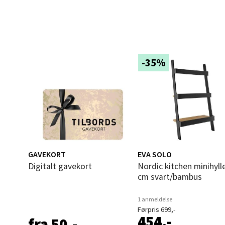
Åles
Langel
Åpent i
0 i bu
-35%
Mold
Torget
Åpent i
0 i bu
GAVEKORT
EVA SOLO
Digitalt gavekort
Nordic kitchen minihylle 50
cm svart/bambus
Narv
1 anmeldelse
Bolags
Førpris 699,-
454,-
fra 50,-
Åpent i