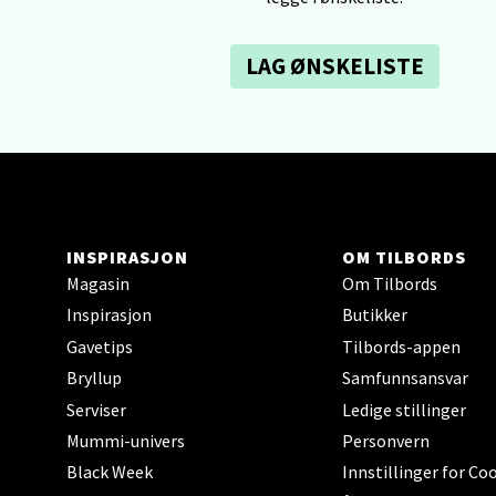
0 i bu
LAG ØNSKELISTE
Tron
Falken
Åpent i
0 i bu
INSPIRASJON
OM TILBORDS
Magasin
Om Tilbords
Inspirasjon
Butikker
Ski 
Gavetips
Tilbords-appen
Ski Sto
Bryllup
Samfunnsansvar
Åpent i
Serviser
Ledige stillinger
0 i bu
Mummi-univers
Personvern
Black Week
Innstillinger for Co