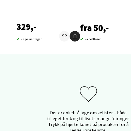
Orka
Thon S
329,-
Åpent i
fra 50,-
0 i bu
Få på nettlager
På nettlager
Sand
Brodtk
Åpent i
0 i bu
Berg
Det er enkelt å lage ønskelister – både
til eget bruk og til livets mange feiringer.
Sartor
Trykk på hjerteikonet på produkter for å
legge i ønskeliste.
Åpent i