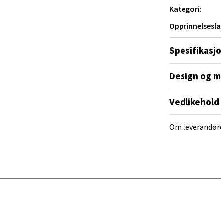
tikk
Kategori:
Opprinnelsesla
al - Alti Mandal
Spesifikasj
yveien 55, 4517 Mandal
Design og m
 dag 10-20
V
tikk
Vedlikehold
Om leverandør
 Rana - Thon Senter Mo i Rana
f Nansensgate 22, 8622 Mo i Rana
 dag 09-19
V
tikk