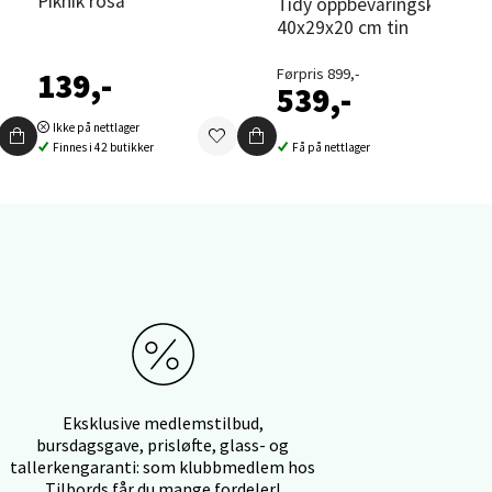
Piknik rosa
Tidy oppbevaringskurv
40x29x20 cm tin
Førpris 899,-
139,-
539,-
elg
Ikke på nettlager
Finnes i 42 butikker
Få på nettlager
elg
Eksklusive medlemstilbud,
bursdagsgave, prisløfte, glass- og
tallerkengaranti: som klubbmedlem hos
Tilbords får du mange fordeler!