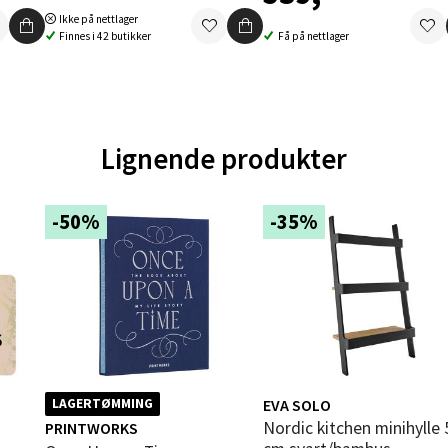
V
Ikke på nettlager
tikk
Finnes i 42 butikker
Få på nettlager
en - Oasen Senter
ernadottes vei 52, 5147 Fyllingsdalen
Lignende produkter
 dag 10-21
V
tikk
-50%
-35%
al - Aunasenteret
nteret, Sunndalsvegen 3, 7340 Oppdal
 dag 10-19
V
tikk
EVA SOLO
LAGERTØMMING
Nordic kitchen minihylle 50
PRINTWORKS