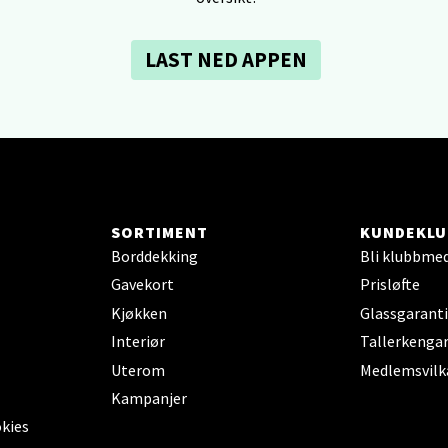
V
tikk
LAST NED APPEN
dheim - Sirkus Shopping
borgveien 5, 7044 Trondheim
 dag 09-21
V
tikk
SORTIMENT
KUNDEKLU
Borddekking
Bli klubbme
Gavekort
Prisløfte
- Thon Senter Ski
Kjøkken
Glassgaranti
rsenter, Jernbanesvingen 6, 1400 Ski
Interiør
Tallerkengar
 dag 10-21
Uterom
Medlemsvilk
V
tikk
Kampanjer
okies