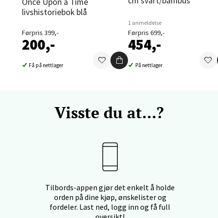
cm svart/bambus
Once Upon a Time
nger - Thon Senter Orkanger
livshistoriebok blå
1 anmeldelse
enter Orkanger, Orkdalsveien 113, 7300 Orkanger
Førpris 399,-
Førpris 699,-
200,-
454,-
 dag 09-20
V
tikk
Få på nettlager
På nettlager
vika - Thon Senter Sandvika
Visste du at...?
orbsgate 7, 1338 Sandvika
 dag 10-21
V
tikk
en - Thon Senter Sartor
Tilbords-appen gjør det enkelt å holde
orden på dine kjøp, ønskelister og
vegen 12, 5353 Straume
fordeler. Last ned, logg inn og få full
oversikt!
 dag 10-21