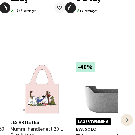
elg
Få på nettlager
På nettlager
elg
-40%
elg
LES ARTISTES
LAGERTØMMING
Mummi handlenett 20 L
EVA SOLO