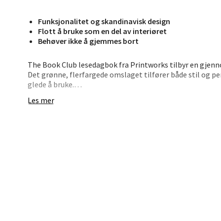
Jupiter
Åpent i
Funksjonalitet og skandinavisk design
Flott å bruke som en del av interiøret
0 i bu
Behøver ikke å gjemmes bort
The Book Club lesedagbok fra Printworks tilbyr en gjenno
Stav
Det grønne, flerfargede omslaget tilfører både stil og p
glede å bruke.
Madl
Les mer
Med dedikerte sider for bokanmeldelser, leselister og f
Madlak
både den erfarne leseren og den som nettopp har begynt å
Åpent i
En vakker og praktisk måte å samle tanker og refleksjone
0 i bu
Leva
Moafjæ
Åpent i