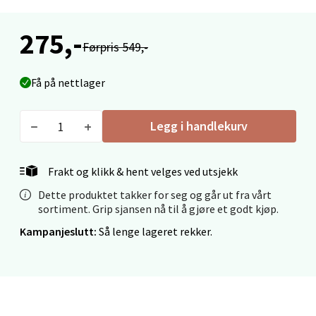
Velg
275,-
Førpris 549,-
Ålesund - Thon Senter Moa
Få på nettlager
Langelandsvegen 25, 6010 Ålesund
Åpent i dag 10-20
Legg i handlekurv
0 i butikk
Frakt og klikk & hent velges ved utsjekk
Velg
Dette produktet takker for seg og går ut fra vårt
sortiment. Grip sjansen nå til å gjøre et godt kjøp.
Kampanjeslutt:
Så lenge lageret rekker.
Molde - Moldetorget
Torget 1, 6413 Molde
Åpent i dag 10-20