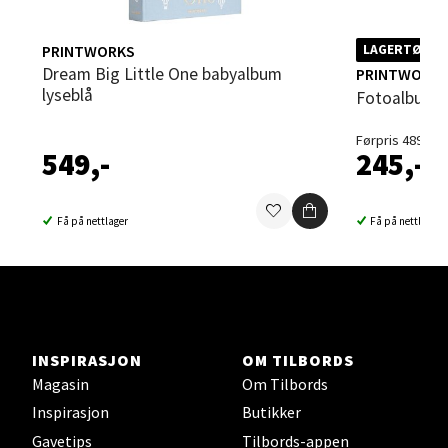
Strangata 26, 8400 Sortland
PRINTWORKS
LAGERTØMMI
Åpent i dag 10-19
Dream Big Little One babyalbum
PRINTWORK
0 i butikk
lyseblå
Fotoalbum 
Førpris 489,-
Velg
549,-
245,-
Få på nettlager
Få på nettlager
Steinkjer - Thon Senter Steinkjer
Sjøfartsgata 2, 7714 Steinkjer
Åpent i dag 10-20
0 i butikk
INSPIRASJON
OM TILBORDS
Magasin
Om Tilbords
Velg
Inspirasjon
Butikker
Gavetips
Tilbords-appen