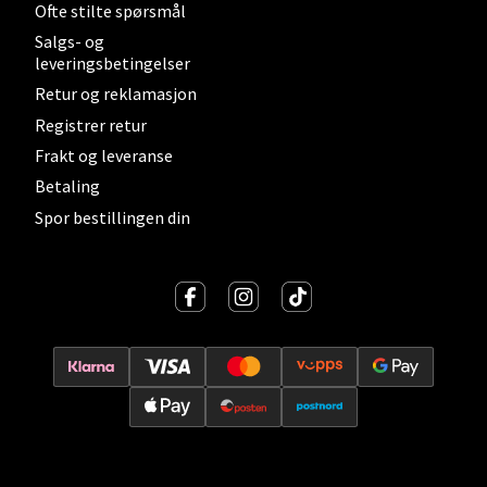
Ofte stilte spørsmål
Velg
Salgs- og
leveringsbetingelser
Retur og reklamasjon
Lillehammer - Strandtorget
Registrer retur
Frakt og leveranse
Strandtorget, 2609 Lillehammer
Betaling
Åpent i dag 09-20
Spor bestillingen din
0 i butikk
Velg
Strømmen - Thon Senter Strømmen
Støperivn. 5, 2010 Strømmen
Åpent i dag 10-21