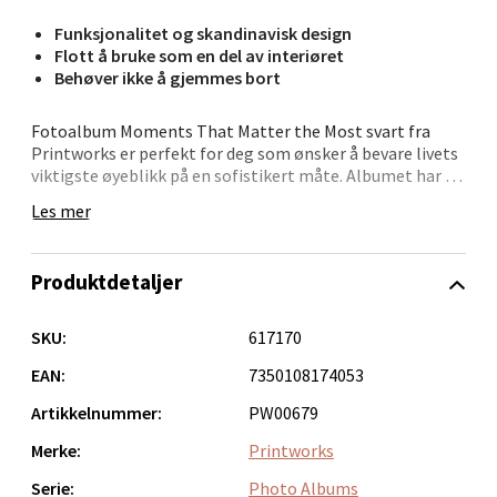
Folke Bernadottes vei 52, 5147 Fyllingsdalen
Funksjonalitet og skandinavisk design
Åpent i dag 10-21
Flott å bruke som en del av interiøret
Behøver ikke å gjemmes bort
0 i butikk
Fotoalbum Moments That Matter the Most svart fra
Velg
Printworks er perfekt for deg som ønsker å bevare livets
viktigste øyeblikk på en sofistikert måte. Albumet har et
svart tøyomslag med gullfoliert tekst som gir et
Les mer
eksklusivt og tidløst utseende.
Oppdal - Aunasenteret
På innsiden finner du 30 sider med høykvalitets svart
Produktdetaljer
fotopapir, der du enkelt kan plassere bilder ved hjelp av
Aunasenteret, Sunndalsvegen 3, 7340 Oppdal
klistremerker eller bildehjørner. Hver side gir plass til to
Åpent i dag 10-19
10x15 cm fotografier, og du kan skrive personlige
SKU:
617170
notater under for å gjøre hvert bilde enda mer
0 i butikk
minneverdig. Med muligheten til å utvide albumet til 40
EAN:
7350108174053
sider, og med en papirstørrelse på 28x21 cm, har du god
Artikkelnummer:
PW00679
plass til å skape en personlig og vakker minnesamling.
Velg
Merke:
Printworks
Serie:
Photo Albums