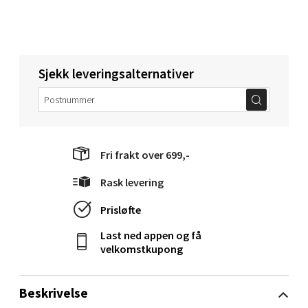
0 i butikk
Velg
Sjekk leveringsalternativer
Narvik - Thon Senter Malmporten
Bolagsgata 1, 8514 Narvik
Fri frakt over 699,-
Åpent i dag 10-20
Rask levering
0 i butikk
Prisløfte
Velg
Last ned appen og få
velkomstkupong
Bergen - Oasen Senter
Beskrivelse