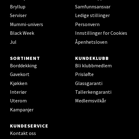
Bryllup
Samfunnsansvar
Leirvik - Stord
Serviser
Ledige stillinger
Mummi-univers
Personvern
Torgbakken 2, 5401 Stord
Black Week
Innstillinger for Cookies
Åpent i dag 10-17
Jul
Åpenhetsloven
0 i butikk
SORTIMENT
KUNDEKLUBB
Velg
Borddekking
Bli klubbmedlem
Gavekort
Prisløfte
Kjøkken
Glassgaranti
Interiør
Tallerkengaranti
Oslo - Thon Senter Storo
Uterom
Medlemsvilkår
Kampanjer
Vitaminveien 7 - 9, 0485 Oslo
Åpent i dag 10-21
KUNDESERVICE
0 i butikk
Kontakt oss