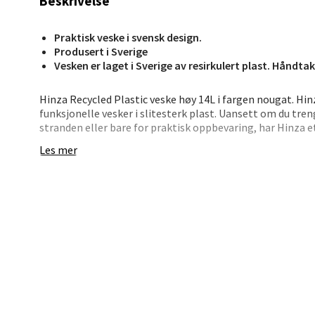
Beskrivelse
Bryn
Praktisk veske i svensk design.
Jupiter
Produsert i Sverige
Vesken er laget i Sverige av resirkulert plast. Håndta
Åpent i
0 i bu
Hinza Recycled Plastic veske høy 14L i fargen nougat. Hinza
funksjonelle vesker i slitesterk plast. Uansett om du tren
stranden eller bare for praktisk oppbevaring, har Hinza e
Stav
Les mer
Med et utvalg av ulike størrelser og farger, kan du finne 
Madl
behov. Laget for å tåle ulike bruksområder, er denne veske
eller ved ved siden av ovnen som den er til bruk i hagen, sk
Madlak
Den robuste konstruksjonen og enkle rengjøringen gjør de
Åpent i
fritidsaktivitet eller hagearbeid. Med Hinza-vesken kan du
følgesvenn uansett hvor du går.
0 i bu
Leva