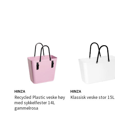
Bolags
Åpent i
0 i bu
Berg
Folke B
Åpent i
0 i bu
Oppd
HINZA
HINZA
Recycled Plastic veske høy
Klassisk veske stor 15L
Aunase
med sykkelfester 14L
Åpent i
gammelrosa
0 i bu