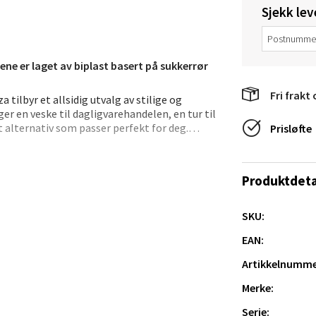
Sjekk lev
e/Jæren - M44
veien 2, 4340 Bryne
kene er laget av biplast basert på sukkerrør
 dag 10-20
V
tikk
Fri frakt 
 tilbyr et allsidig utvalg av stilige og
ger en veske til dagligvarehandelen, en tur til
t alternativ som passer perfekt for deg.
Prisløfte
anger og Sandnes - Thon Senter
den ideelle Hinzavesken som passer din stil og
a
n like egnet til å bære strikkeutstyr, leker
Produktdeta
ogen, på festen eller på reise.
rossen nr 9, 4042 Stavanger
n til et praktisk valg for enhver
SKU:
 dag 10-20
 være sikker på at du har en pålitelig
EAN:
tikk
Artikkelnumme
Merke:
nger - Magneten
Serie: