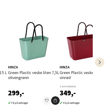
elg
HINZA
HINZA
Green Plastic veske liten 7,5L
Green Plastic veske stor 15L
olivengrønn
vinrød
elg
1 anmeldelse
299,-
349,-
Få på nettlager
Få på nettlager