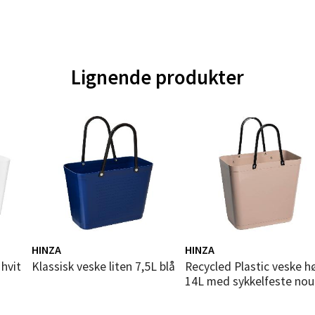
gata 1, 8514 Narvik
 dag 10-20
V
tikk
Lignende produkter
en - Oasen Senter
ernadottes vei 52, 5147 Fyllingsdalen
 dag 10-21
V
tikk
al - Aunasenteret
HINZA
HINZA
 hvit
Klassisk veske liten 7,5L blå
Recycled Plastic veske høy
nteret, Sunndalsvegen 3, 7340 Oppdal
14L med sykkelfeste no
 dag 10-19
V
tikk