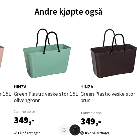
Andre kjøpte også
und - Thon Senter Moa
andsvegen 25, 6010 Ålesund
 dag 10-20
V
tikk
e - Moldetorget
HINZA
HINZA
 1, 6413 Molde
Green Plastic veske stor 15L
Green Plastic veske stor 15 L
 dag 10-20
olivengrønn
brun
V
tikk
1 anmeldelse
1 anmeldelse
349,-
349,-
ik - Thon Senter Malmporten
Få på nettlager
Ikke på nettlager