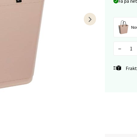
Få på ne
V
tikk
No
tiansand - Markens
arkens markensgate 25B, 4611 Kristiansand
 dag 09-18
V
tikk
Frakt
 - Linderud
Mogensøns vei 38, 0594 Oslo
 dag 10-21
V
tikk