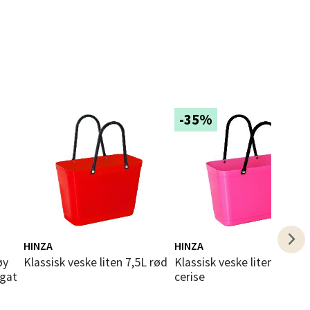
elg
-35%
elg
HINZA
HINZA
Klassisk veske liten 7,5L rød
Klassisk veske liten 7,5L
ugat
cerise
elg