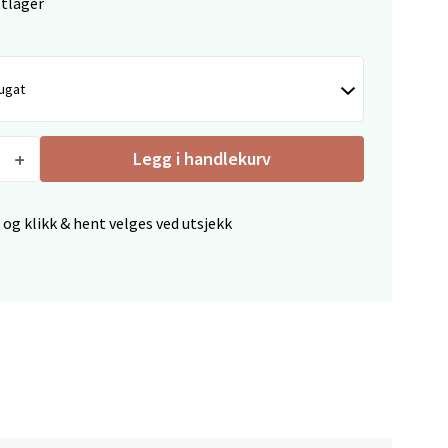
ttlager
elg
ugat
Legg i handlekurv
elg
 og klikk & hent velges ved utsjekk
elg