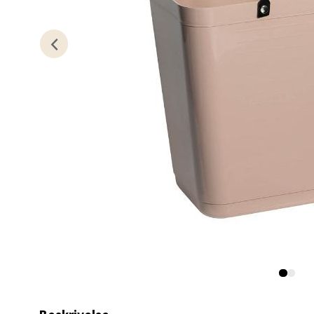
0 i bu
Kris
Lillem
Åpent i
0 i bu
Oslo
Erich 
Åpent i
0 i bu