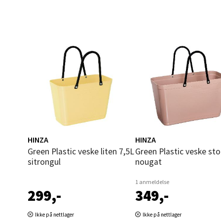
Åles
Langel
Åpent i
0 i bu
Mold
HINZA
HINZA
Torget
Green Plastic veske liten 7,5L
Green Plastic veske stor 15L
Åpent i
sitrongul
nougat
0 i bu
1 anmeldelse
299,-
349,-
Narv
Ikke på nettlager
Ikke på nettlager