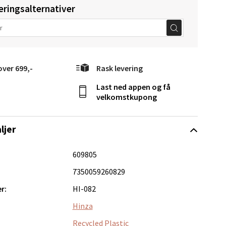
eringsalternativer
elg
over 699,-
Rask levering
Last ned appen og få
velkomstkupong
ljer
Vel
609805
g
7350059260829
r:
HI-082
Hinza
Recycled Plastic