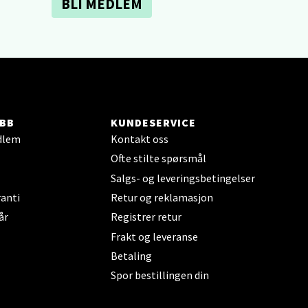
BLI MEDLEM
elg
BB
KUNDESERVICE
dlem
Kontakt oss
Ofte stilte spørsmål
elg
Salgs- og leveringsbetingelser
anti
Retur og reklamasjon
år
Registrer retur
Frakt og leveranse
Betaling
Spor bestillingen din
elg