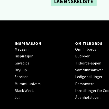
LAG ØNSKELISTE
Sartor
Åpent i
0 i bu
Tron
INSPIRASJON
OM TILBORDS
Magasin
Om Tilbords
Falken
Inspirasjon
Butikker
Åpent i
Gavetips
Tilbords-appen
0 i bu
Bryllup
Samfunnsansvar
Serviser
Ledige stillinger
Mummi-univers
Personvern
Ski 
Black Week
Innstillinger for Co
Ski Sto
Jul
Åpenhetsloven
Åpent i