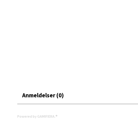
Moafjæ
Åpent i
0 i bu
Mand
Skarvø
Åpent i
0 i bu
Anmeldelser (0)
Mo i
Powered by GAMIFIERA.®
Fridtjo
Åpent i
0 i bu