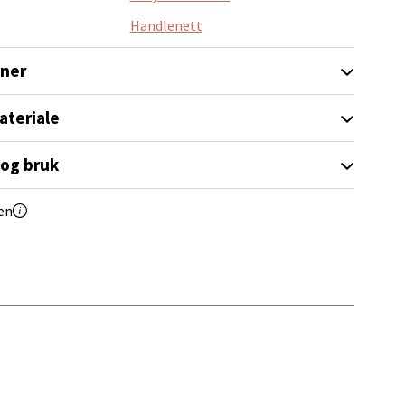
Handlenett
elg
oner
ateriale
 og bruk
en
elg
elg