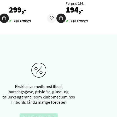
Førpris 299,-
299,-
194,-
Få på nettlager
Få på nettlager
elg
Eksklusive medlemstilbud,
elg
bursdagsgave, prisløfte, glass- og
tallerkengaranti: som klubbmedlem hos
Tilbords får du mange fordeler!