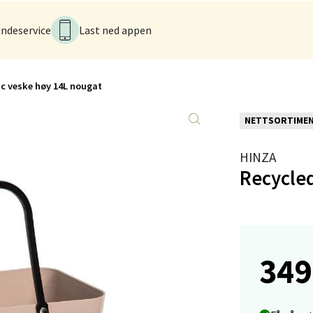
anger og Sandnes - Kilden Senter
ndeservice
Last ned appen
rveien 16, 4016 Stavanger
 dag 10-20
V
tikk
ic veske høy 14L nougat
NETTSORTIME
anger og Sandnes - Kvadrat
HINZA
Stokkavei 1, 4313 Sandnes
Recycled
 dag 10-21
V
tikk
349
en - Thon Senter Lagunen
veien 1, 5239 Bergen
 dag 10-21