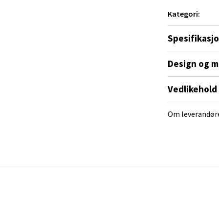
ra 14, 7606 Levanger
Kategori:
 dag 10-20
V
tikk
Spesifikasj
Design og m
al - Alti Mandal
Vedlikehold
yveien 55, 4517 Mandal
 dag 10-20
Om leverandør
V
tikk
 Rana - Thon Senter Mo i Rana
f Nansensgate 22, 8622 Mo i Rana
 dag 09-19
V
tikk