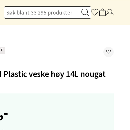
elg
NT
 Plastic veske høy 14L nougat
elg
,-