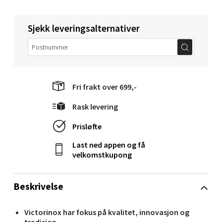
Sjekk leveringsalternativer
Molde - Moldetorget
Torget 1, 6413 Molde
Åpent i dag 10-18
Fri frakt over 699,-
0 i butikk
Rask levering
Velg
Prisløfte
Last ned appen og få
velkomstkupong
Narvik - Thon Senter Malmporten
Beskrivelse
Bolagsgata 1, 8514 Narvik
Åpent i dag 10-18
Victorinox har fokus på kvalitet, innovasjon og
0 i butikk