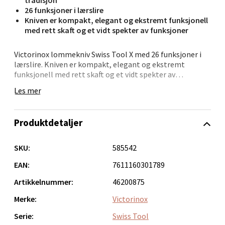
tradisjon
26 funksjoner i lærslire
Kniven er kompakt, elegant og ekstremt funksjonell
Velg
med rett skaft og et vidt spekter av funksjoner
Victorinox lommekniv Swiss Tool X med 26 funksjoner i
lærslire. Kniven er kompakt, elegant og ekstremt
Bergen - Oasen Senter
funksjonell med rett skaft og et vidt spekter av
funksjoner. Kniven er i rustfritt stål. Victorinox er et
Les mer
Folke Bernadottes vei 52, 5147 Fyllingsdalen
gammelt kvalitetsmerke på kniver fra Sveits.Det
Åpent i dag 10-18
begynte med de verdensberømte Swiss Army Knives og
produserte etterhvert kniver både til profesjonellt bruk
0 i butikk
Produktdetaljer
og til hobby kokker.Victorinox har fokus på kvalitet,
innovasjon og tradisjon.I de senere år også produserer de
i tillegg andre produkter som klokker, reiseartikler og
SKU:
585542
Velg
dufter.
EAN:
7611160301789
Artikkelnummer:
46200875
Oppdal - Aunasenteret
Merke:
Victorinox
Serie:
Swiss Tool
Aunasenteret, Sunndalsvegen 3, 7340 Oppdal