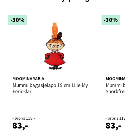
Sandvika - Thon Senter Sandvika
-30%
-30%
Brodtkorbsgate 7, 1338 Sandvika
Åpent i dag 09-19
0 i butikk
Velg
MOOMINARABIA
MOOMINARAB
Bergen - Thon Senter Sartor
Mummi bagasjelapp 19 cm Lille My
Mummi bagasjelapp 19 cm
Ferieklar
Snorkfrøken 
Sartorvegen 12, 5353 Straume
Åpent i dag 10-18
0 i butikk
Førpris 119,-
Førpris 119,-
83,-
83,-
Velg