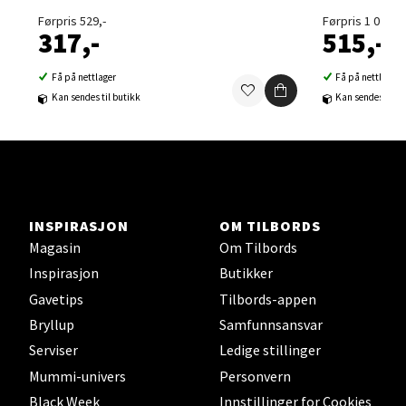
0 i butikk
Førpris 529,-
Førpris 1 029,-
317,-
515,-
Velg
Få på nettlager
Få på nettlager
Kan sendes til butikk
Kan sendes til b
Sortland - Sortland Storsenter
Strangata 26, 8400 Sortland
Åpent i dag 10-16
INSPIRASJON
OM TILBORDS
0 i butikk
Magasin
Om Tilbords
Inspirasjon
Butikker
Velg
Gavetips
Tilbords-appen
Bryllup
Samfunnsansvar
Serviser
Ledige stillinger
Steinkjer - Thon Senter Steinkjer
Mummi-univers
Personvern
Black Week
Innstillinger for Cookies