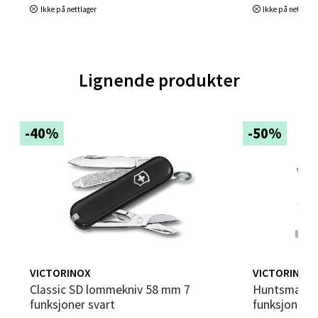
Ikke på nettlager
Ikke på nettlage
Trondheim - Sirkus Shopping
Lignende produkter
Falkenborgveien 5, 7044 Trondheim
Åpent i dag 09-20
-40%
-50%
0 i butikk
Velg
Ski - Thon Senter Ski
VICTORINOX
VICTORINOX
Ski Storsenter, Jernbanesvingen 6, 1400 Ski
Classic SD lommekniv 58 mm 7
Huntsman lommekniv 91mm 15
Åpent i dag 10-19
funksjoner svart
funksjoner 