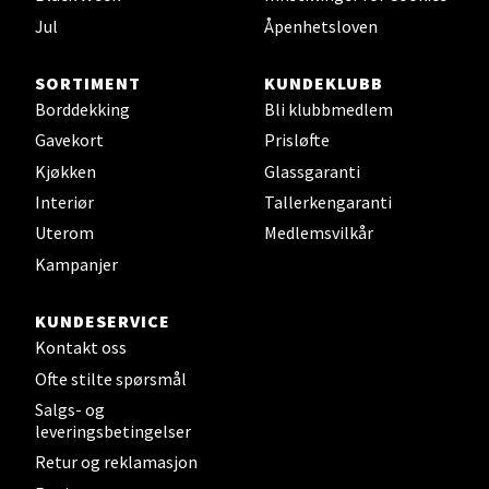
Sjøfartsgata 2, 7714 Steinkjer
Jul
Åpenhetsloven
Åpent i dag 10-18
0 i butikk
SORTIMENT
KUNDEKLUBB
Borddekking
Bli klubbmedlem
Velg
Gavekort
Prisløfte
Kjøkken
Glassgaranti
Interiør
Tallerkengaranti
Leirvik - Stord
Uterom
Medlemsvilkår
Kampanjer
Torgbakken 2, 5401 Stord
Åpent i dag 10-15
KUNDESERVICE
0 i butikk
Kontakt oss
Ofte stilte spørsmål
Velg
Salgs- og
leveringsbetingelser
Retur og reklamasjon