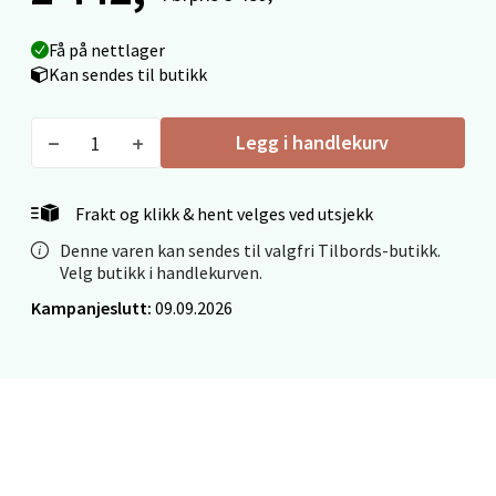
Mo i Rana - Thon Senter Mo i Rana
Få på nettlager
Fridtjof Nansensgate 22, 8622 Mo i Rana
Kan sendes til butikk
Åpent i dag 10-18
0 i butikk
Legg i handlekurv
Velg
Frakt og klikk & hent velges ved utsjekk
Denne varen kan sendes til valgfri Tilbords-butikk.
Velg butikk i handlekurven.
Ålesund - Thon Senter Moa
Kampanjeslutt:
09.09.2026
Langelandsvegen 25, 6010 Ålesund
Åpent i dag 10-18
0 i butikk
Velg