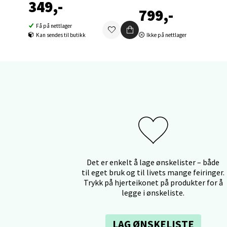
349,-
0 i bu
799,-
Få på nettlager
Kan sendes til butikk
Ikke på nettlager
Orka
Thon S
Åpent i
0 i bu
Sand
Brodtk
Det er enkelt å lage ønskelister – både
Åpent i
til eget bruk og til livets mange feiringer.
Trykk på hjerteikonet på produkter for å
0 i bu
legge i ønskeliste.
LAG ØNSKELISTE