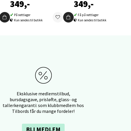
349,-
349,-
På nettlager
Få på nettlager
Kan sendes til butikk
Kan sendes til butikk
elg
Eksklusive medlemstilbud,
bursdagsgave, prisløfte, glass- og
elg
tallerkengaranti: som klubbmedlem hos
Tilbords får du mange fordeler!
BLI MEDLEM