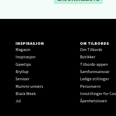
Berg
Sartor
Åpent i
0 i bu
INSPIRASJON
OM TILBORDS
Tron
Magasin
Om Tilbords
Inspirasjon
Butikker
Falken
Gavetips
Tilbords-appen
Åpent i
Bryllup
Samfunnsansvar
0 i bu
Serviser
Ledige stillinger
Mummi-univers
Personvern
Black Week
Innstillinger for Co
Ski 
Jul
Åpenhetsloven
Ski Sto
Åpent i