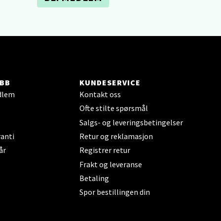
elg
BB
KUNDESERVICE
dlem
Kontakt oss
Ofte stilte spørsmål
Salgs- og leveringsbetingelser
elg
anti
Retur og reklamasjon
år
Registrer retur
Frakt og leveranse
Betaling
Spor bestillingen din