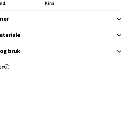
nd:
Kina
oner
elg
ateriale
 og bruk
en
elg
elg