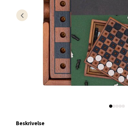
Åpent i
0 i bu
Kris
Lillem
Åpent i
0 i bu
Oslo
Erich 
Åpent i
0 i bu
Beskrivelse