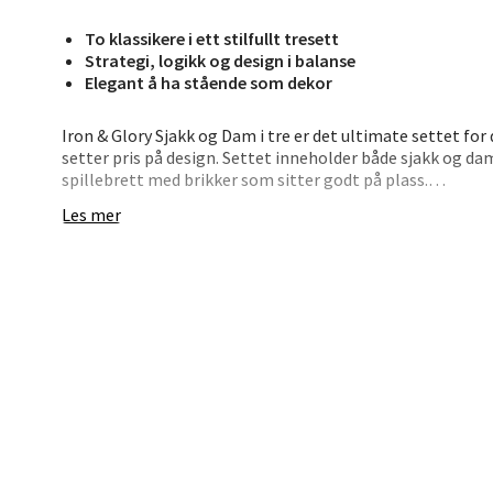
To klassikere i ett stilfullt tresett
Bryn
Strategi, logikk og design i balanse
Elegant å ha stående som dekor
Jupiter
Åpent i
Iron & Glory Sjakk og Dam i tre er det ultimate settet for
0 i bu
setter pris på design. Settet inneholder både sjakk og d
spillebrett med brikker som sitter godt på plass.
Les mer
Perfekt som gave, på hytta eller som fast del av stuebord
Stav
med naturlige materialer.
Madl
• To klassiske spill samlet i ett
• Brikker i tre – designet for å sitte stabilt i brettet
Madlak
• Lokket fungerer som spillebrett
Åpent i
• Stilrent design i kompakt format
• For innendørs bruk – tørkes av med klut
0 i bu
Når spillopplevelsen er like gjennomført som designet.
Leva