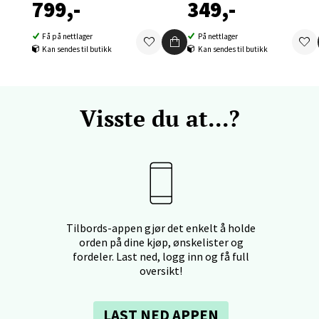
799,-
349,-
tikk
Få på nettlager
På nettlager
Kan sendes til butikk
Kan sendes til butikk
nger - Thon Senter Orkanger
enter Orkanger, Orkdalsveien 113, 7300 Orkanger
Visste du at...?
 dag 09-20
V
tikk
vika - Thon Senter Sandvika
orbsgate 7, 1338 Sandvika
Tilbords-appen gjør det enkelt å holde
 dag 10-21
orden på dine kjøp, ønskelister og
V
fordeler. Last ned, logg inn og få full
tikk
oversikt!
LAST NED APPEN