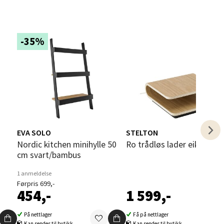
-35%
elg
EVA SOLO
STELTON
Nordic kitchen minihylle 50
Ro trådløs lader eik
cm svart/bambus
elg
1 anmeldelse
Førpris 699,-
454,-
1 599,-
På nettlager
Få på nettlager
Kan sendes til butikk
Kan sendes til butikk