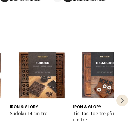
elg
elg
IRON & GLORY
IRON & GLORY
Sudoku 14 cm tre
Tic-Tac-Toe tre på rad 14x14
cm tre
elg