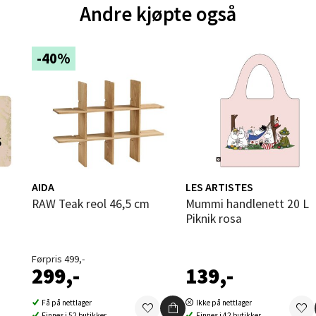
tikk
Andre kjøpte også
und - Thon Senter Moa
-40%
andsvegen 25, 6010 Ålesund
 dag 10-20
V
tikk
e - Moldetorget
AIDA
LES ARTISTES
RAW Teak reol 46,5 cm
Mummi handlenett 20 L
 1, 6413 Molde
Piknik rosa
 dag 10-20
V
tikk
Førpris 499,-
299,-
139,-
Få på nettlager
Ikke på nettlager
ik - Thon Senter Malmporten
Finnes i 52 butikker
Finnes i 42 butikker