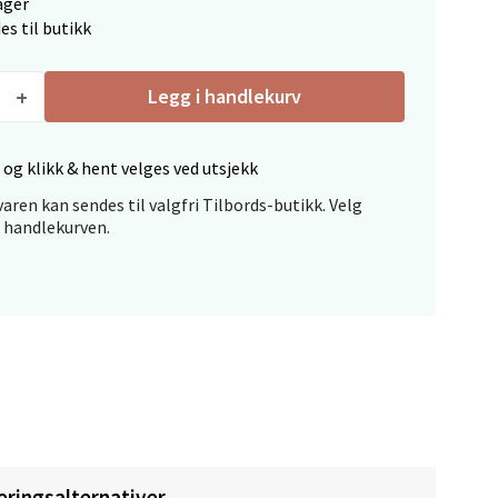
ager
es til butikk
elg
Legg i handlekurv
 og klikk & hent velges ved utsjekk
aren kan sendes til valgfri Tilbords-butikk. Velg
i handlekurven.
elg
elg
eringsalternativer