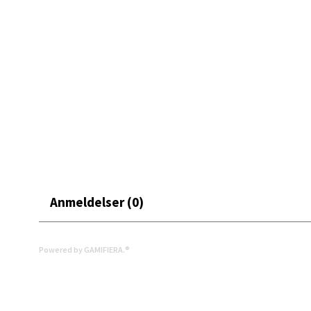
Moafjæ
Åpent i
0 i bu
Mand
Skarvø
Åpent i
0 i bu
Anmeldelser (0)
Mo i
Powered by GAMIFIERA.®
Fridtjo
Åpent i