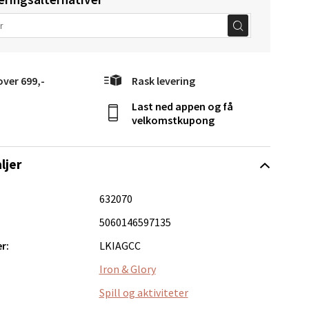
over 699,-
Rask levering
elg
Last ned appen og få
velkomstkupong
ljer
632070
Vel
5060146597135
g
r:
LKIAGCC
Iron & Glory
Spill og aktiviteter