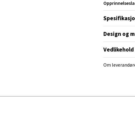
Opprinnelsesla
ra 14, 7606 Levanger
 dag 10-20
Spesifikasj
V
tikk
Design og m
Vedlikehold
al - Alti Mandal
yveien 55, 4517 Mandal
Om leverandør
 dag 10-20
V
tikk
 Rana - Thon Senter Mo i Rana
f Nansensgate 22, 8622 Mo i Rana
 dag 09-19
V