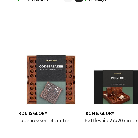
Bolags
Åpent i
0 i bu
Berg
Folke B
Åpent i
0 i bu
Oppd
IRON & GLORY
IRON & GLORY
Codebreaker 14 cm tre
Battleship 27x20 cm tr
Aunase
Åpent i