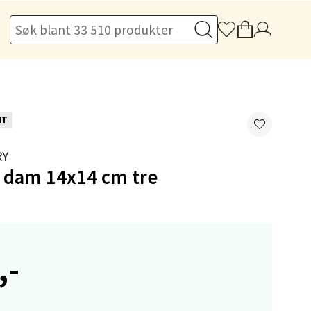
elg
NT
RY
g dam 14x14 cm tre
elg
,-