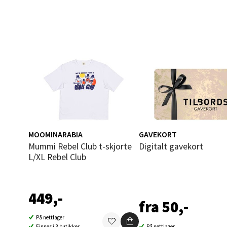
0 i bu
Åles
Langel
Åpent i
0 i bu
Mold
MOOMINARABIA
GAVEKORT
Mummi Rebel Club t-skjorte
Digitalt gavekort
Torget
L/XL Rebel Club
Åpent i
0 i bu
449,-
fra 50,-
På nettlager
Narv
Finnes i 3 butikker
På nettlager