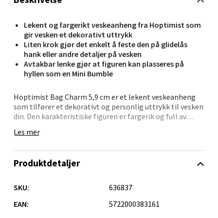
Bergen - Oasen Senter
Lekent og fargerikt veskeanheng fra Hoptimist som
Folke Bernadottes vei 52, 5147 Fyllingsdalen
gir vesken et dekorativt uttrykk
Åpent i dag 10-21
Liten krok gjør det enkelt å feste den på glidelås
hank eller andre detaljer på vesken
0 i butikk
Avtakbar lenke gjør at figuren kan plasseres på
hyllen som en Mini Bumble
Velg
Hoptimist Bag Charm 5,9 cm er et lekent veskeanheng
som tilfører et dekorativt og personlig uttrykk til vesken
din. Den karakteristiske figuren er fargerik og full av
sjarm, og gir en liten dose designglede til de daglige
Les mer
Oppdal - Aunasenteret
følgesvennene dine. Anhenget er inspirert av klassisk
dansk design og bringer den velkjente Hoptimist-
stemningen med seg overalt.
Aunasenteret, Sunndalsvegen 3, 7340 Oppdal
Produktdetaljer
Åpent i dag 10-19
Den lille kroken gjør det enkelt å feste anhenget på
glidelås, veskehank, nøkkelring eller andre detaljer der
0 i butikk
SKU:
636837
du ønsker et personlig blikkfang. Lenken kan enkelt
klikkes av, slik at figuren kan plasseres på hyllen,
EAN:
5722000383161
Velg
nattbordet eller skrivebordet som en Mini Bumble. På