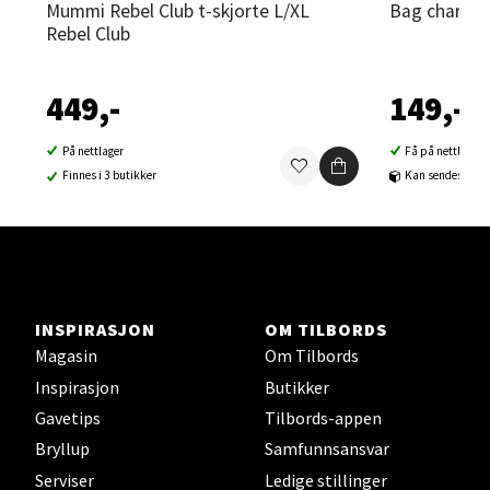
Mummi Rebel Club t-skjorte L/XL
Bag charm 
Rebel Club
Sortland - Sortland Storsenter
Strangata 26, 8400 Sortland
449,-
149,-
Åpent i dag 10-19
0 i butikk
På nettlager
Få på nettlager
Finnes i 3 butikker
Kan sendes til b
Velg
Steinkjer - Thon Senter Steinkjer
INSPIRASJON
OM TILBORDS
Magasin
Om Tilbords
Sjøfartsgata 2, 7714 Steinkjer
Inspirasjon
Butikker
Åpent i dag 10-20
Gavetips
Tilbords-appen
0 i butikk
Bryllup
Samfunnsansvar
Serviser
Ledige stillinger