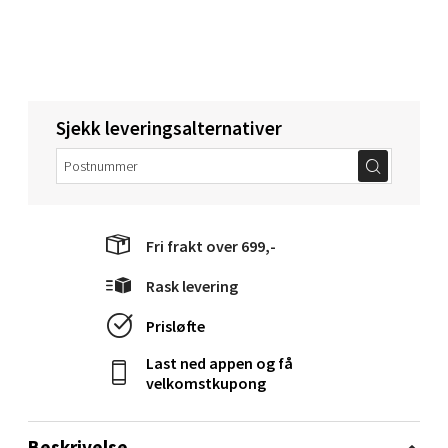
Torget 1, 6413 Molde
Åpent i dag 10-20
0 i butikk
Velg
Sjekk leveringsalternativer
Narvik - Thon Senter Malmporten
Fri frakt over 699,-
Bolagsgata 1, 8514 Narvik
Åpent i dag 10-20
Rask levering
0 i butikk
Prisløfte
Last ned appen og få
Velg
velkomstkupong
Beskrivelse