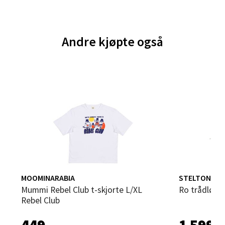
0 i butikk
Velg
Andre kjøpte også
Bergen - Thon Senter Sartor
Sartorvegen 12, 5353 Straume
Åpent i dag 10-21
0 i butikk
Velg
MOOMINARABIA
STELTON
Mummi Rebel Club t-skjorte L/XL
Ro trådløs l
Rebel Club
Trondheim - Sirkus Shopping
449,-
1 599,-