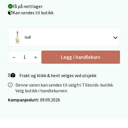
0 i butikk
Få på nettlager
Kan sendes til butikk
Velg
Gull
Ålesund - Thon Senter Moa
Legg i handlekurv
Langelandsvegen 25, 6010 Ålesund
Åpent i dag 10-20
0 i butikk
Frakt og klikk & hent velges ved utsjekk
Denne varen kan sendes til valgfri Tilbords-butikk.
Velg
Velg butikk i handlekurven.
Kampanjeslutt:
09.09.2026
Molde - Moldetorget