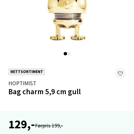
Mandal - Alti Mandal
Skarvøyveien 55, 4517 Mandal
Åpent i dag 10-20
0 i butikk
NETTSORTIMENT
Velg
HOPTIMIST
Bag charm 5,9 cm gull
Mo i Rana - Thon Senter Mo i Rana
Fridtjof Nansensgate 22, 8622 Mo i Rana
129,-
Åpent i dag 09-19
Førpris 199,-