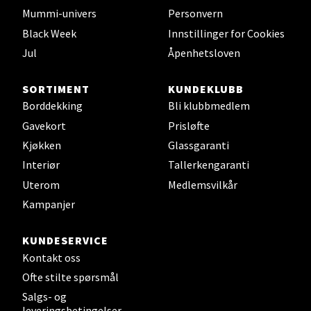
Velg
Mummi-univers
Personvern
Black Week
Innstillinger for Cookies
Jul
Åpenhetsloven
Leirvik - Stord
SORTIMENT
KUNDEKLUBB
Torgbakken 2, 5401 Stord
Borddekking
Bli klubbmedlem
Åpent i dag 10-17
Gavekort
Prisløfte
0 i butikk
Kjøkken
Glassgaranti
Interiør
Tallerkengaranti
Velg
Uterom
Medlemsvilkår
Kampanjer
KUNDESERVICE
Oslo - Thon Senter Storo
Kontakt oss
Ofte stilte spørsmål
Vitaminveien 7 - 9, 0485 Oslo
Åpent i dag 10-21
Salgs- og
leveringsbetingelser