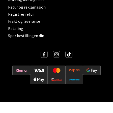
0 i butikk
Retur og reklamasjon
Registrer retur
Velg
Frakt og leveranse
Betaling
Spor bestillingen din
Lillehammer - Strandtorget
Strandtorget, 2609 Lillehammer
Åpent i dag 09-20
0 i butikk
Velg
Strømmen - Thon Senter Strømmen