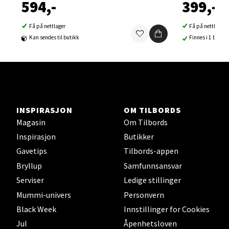
594,-
399,-
0 i butikk
Få på nettlager
Få på nettlager
Velg
Kan sendes til butikk
Finnes i 1 butikk
Sortland - Sortland Storsenter
Strangata 26, 8400 Sortland
INSPIRASJON
OM TILBORDS
Åpent i dag 10-19
Magasin
Om Tilbords
0 i butikk
Inspirasjon
Butikker
Gavetips
Tilbords-appen
Velg
Bryllup
Samfunnsansvar
Serviser
Ledige stillinger
Mummi-univers
Personvern
Black Week
Innstillinger for Cookies
Steinkjer - Thon Senter Steinkjer
Jul
Åpenhetsloven