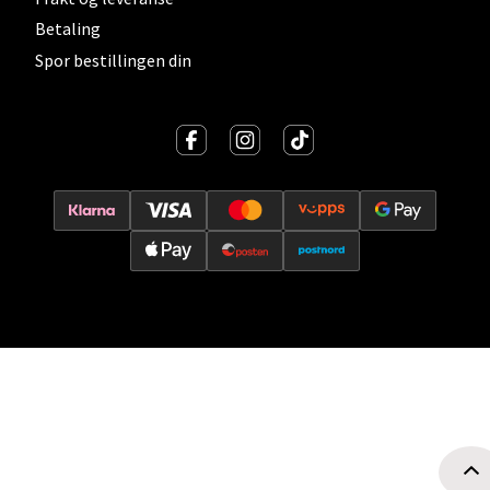
Betaling
Oslo - Thon Senter Storo
Spor bestillingen din
Vitaminveien 7 - 9, 0485 Oslo
Åpent i dag 10-21
0 i butikk
Velg
Lillehammer - Strandtorget
Strandtorget, 2609 Lillehammer
Åpent i dag 09-20
0 i butikk
Velg