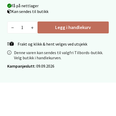
Mo i Rana - Thon Senter Mo i Rana
Få på nettlager
Kan sendes til butikk
Fridtjof Nansensgate 22, 8622 Mo i Rana
Åpent i dag 09-19
Legg i handlekurv
0 i butikk
Frakt og klikk & hent velges ved utsjekk
Velg
Denne varen kan sendes til valgfri Tilbords-butikk.
Velg butikk i handlekurven.
Kampanjeslutt:
09.09.2026
Ålesund - Thon Senter Moa
Langelandsvegen 25, 6010 Ålesund
Åpent i dag 10-20
0 i butikk
Velg