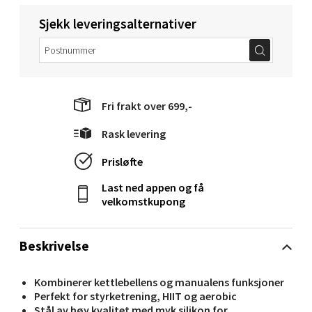
Sjekk leveringsalternativer
Molde - Moldetorget
Torget 1, 6413 Molde
Fri frakt over 699,-
Åpent i dag 10-20
0 i butikk
Rask levering
Prisløfte
Velg
Last ned appen og få
velkomstkupong
Narvik - Thon Senter Malmporten
Beskrivelse
Bolagsgata 1, 8514 Narvik
Kombinerer kettlebellens og manualens funksjoner
Åpent i dag 10-20
Perfekt for styrketrening, HIIT og aerobic
0 i butikk
Stål av høy kvalitet med myk silikon for