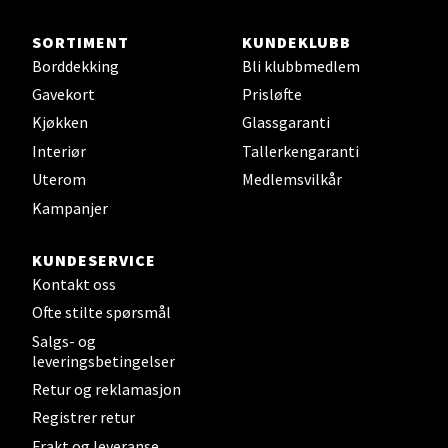
Sjøfartsgata 2, 7714 Steinkjer
Åpent i dag 10-20
SORTIMENT
KUNDEKLUBB
Borddekking
Bli klubbmedlem
0 i butikk
Gavekort
Prisløfte
Kjøkken
Glassgaranti
Velg
Interiør
Tallerkengaranti
Uterom
Medlemsvilkår
Kampanjer
Leirvik - Stord
KUNDESERVICE
Torgbakken 2, 5401 Stord
Kontakt oss
Åpent i dag 10-17
Ofte stilte spørsmål
0 i butikk
Salgs- og
leveringsbetingelser
Velg
Retur og reklamasjon
Registrer retur
Frakt og leveranse