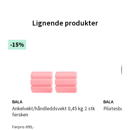
Velg
Lignende produkter
Trondheim - Sirkus Shopping
Falkenborgveien 5, 7044 Trondheim
-15%
Åpent i dag 09-21
0 i butikk
Velg
BALA
BALA
Ski - Thon Senter Ski
Ankelvekt/håndleddsvekt 0,45 kg 2 stk
Pilatesball
fersken
Ski Storsenter, Jernbanesvingen 6, 1400 Ski
Åpent i dag 10-21
Førpris 699,-