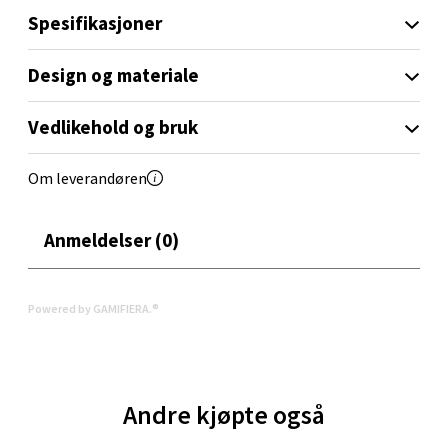
Aunasenteret, Sunndalsvegen 3, 7340 Oppdal
Spesifikasjoner
Åpent i dag 10-19
0 i butikk
Design og materiale
Velg
Vedlikehold og bruk
Om leverandøren
Orkanger - Thon Senter Orkanger
Anmeldelser (0)
Thon Senter Orkanger, Orkdalsveien 113, 7300
Orkanger
Åpent i dag 09-20
Powered by GAMIFIERA.®
0 i butikk
Velg
Andre kjøpte også