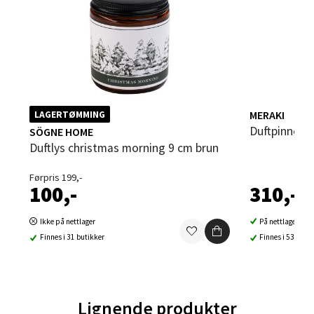
Velg
Sandvika - Thon Senter Sandvika
MERAKI
LAGERTØMMING
Duftpinner
Brodtkorbsgate 7, 1338 Sandvika
SÖGNE HOME
Åpent i dag 10-21
Duftlys christmas morning 9 cm brun
0 i butikk
Førpris 199,-
100,-
310,-
Velg
Ikke på nettlager
På nettlager
Finnes i 31 butikker
Finnes i 53 buti
Bergen - Thon Senter Sartor
Lignende produkter
Sartorvegen 12, 5353 Straume