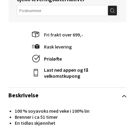
Åpent i dag 10-20
0 i butikk
Velg
Fri frakt over 699,-
Rask levering
Molde - Moldetorget
Prisløfte
Last ned appen og få
Torget 1, 6413 Molde
velkomstkupong
Åpent i dag 10-20
0 i butikk
Beskrivelse
Velg
100 % soyavoks med veke i 100% lin
Brenner i ca 51 timer
En tidløs skjønnhet
Narvik - Thon Senter Malmporten