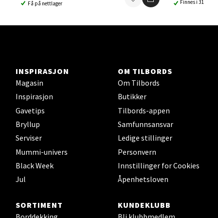
Ski - Thon Senter Ski
Finnes i 31 buti
Få på nettlager
Ski Storsenter, Jernbanesvingen 6, 1400 Ski
Åpent i dag 10-21
0 i butikk
INSPIRASJON
OM TILBORDS
Velg
Magasin
Om Tilbords
Inspirasjon
Butikker
Gavetips
Tilbords-appen
Bryllup
Samfunnsansvar
Sortland - Sortland Storsenter
Serviser
Ledige stillinger
Strangata 26, 8400 Sortland
Mummi-univers
Personvern
Åpent i dag 10-19
Black Week
Innstillinger for Cookies
0 i butikk
Jul
Åpenhetsloven
SORTIMENT
KUNDEKLUBB
Velg
Borddekking
Bli klubbmedlem