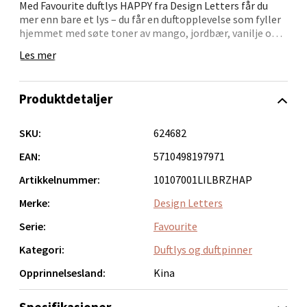
Med Favourite duftlys HAPPY fra Design Letters får du
mer enn bare et lys – du får en duftopplevelse som fyller
Bolagsgata 1, 8514 Narvik
hjemmet med søte toner av mango, jordbær, vanilje og
Åpent i dag 10-20
kokos. Den lilla koppen gir et friskt innslag i interiøret
Les mer
og skaper en koselig stemning.
0 i butikk
Når lyset er ferdig brent, kan koppen brukes videre til
Produktdetaljer
små blomsterbuketter eller til oppbevaring av småting.
Velg
Duftlyset har en brenntid på cirka 51 timer og finnes i to
ulike kombinasjoner av farge og tekst.
SKU:
624682
EAN:
5710498197971
Bergen - Oasen Senter
Artikkelnummer:
10107001LILBRZHAP
Folke Bernadottes vei 52, 5147 Fyllingsdalen
Merke:
Design Letters
Åpent i dag 10-21
Serie:
Favourite
0 i butikk
Kategori:
Duftlys og duftpinner
Opprinnelsesland:
Kina
Velg