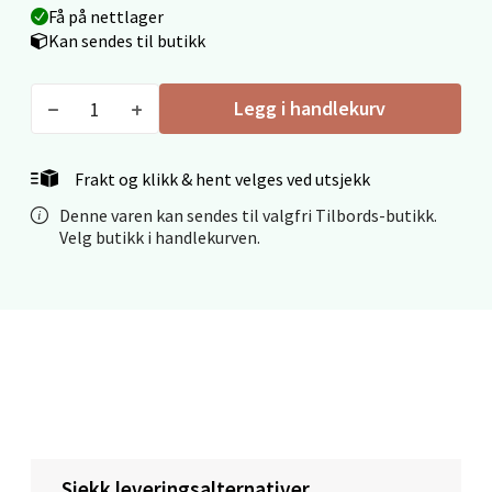
Få på nettlager
Velg
Kan sendes til butikk
Legg i handlekurv
Mo i Rana - Thon Senter Mo i Rana
Frakt og klikk & hent velges ved utsjekk
Fridtjof Nansensgate 22, 8622 Mo i Rana
Åpent i dag 09-19
Denne varen kan sendes til valgfri Tilbords-butikk.
Velg butikk i handlekurven.
0 i butikk
Velg
Ålesund - Thon Senter Moa
Langelandsvegen 25, 6010 Ålesund
Sjekk leveringsalternativer