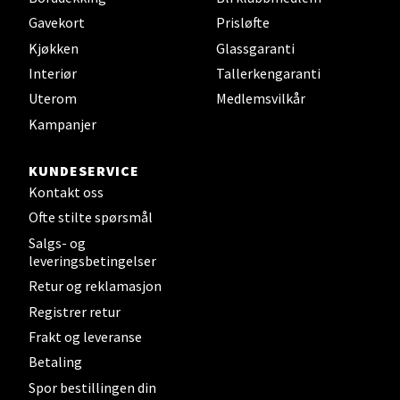
Gavekort
Prisløfte
Kjøkken
Glassgaranti
Steinkjer - Thon Senter Steinkjer
Interiør
Tallerkengaranti
Uterom
Medlemsvilkår
Sjøfartsgata 2, 7714 Steinkjer
Kampanjer
Åpent i dag 10-20
0 i butikk
KUNDESERVICE
Kontakt oss
Velg
Ofte stilte spørsmål
Salgs- og
leveringsbetingelser
Retur og reklamasjon
Leirvik - Stord
Registrer retur
Torgbakken 2, 5401 Stord
Frakt og leveranse
Åpent i dag 10-17
Betaling
0 i butikk
Spor bestillingen din