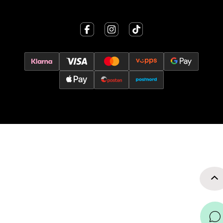
Velg
Oslo - Thon Senter Storo
Vitaminveien 7 - 9, 0485 Oslo
Åpent i dag 10-21
0 i butikk
Velg
Lillehammer - Strandtorget
Strandtorget, 2609 Lillehammer