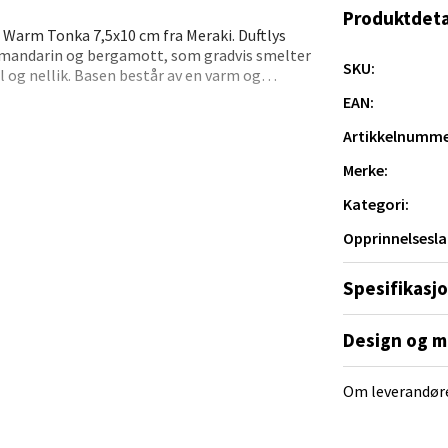
Produktdeta
sø - Jekta Storsenter
t Warm Tonka 7,5x10 cm fra Meraki. Duftlys
, mandarin og bergamott, som gradvis smelter
SKU:
 og nellik. Basen består av en varm og
yveien 12, 9015 Tromsø
 tonka og safran, noe som gir en utsøkt og
 dag 10-21
EAN:
tilfører et sofistikert preg til enhver
V
tikk
Artikkelnumme
Merke:
r, har en imponerende brenntid på 35 timer,
. Produsert med omtanke i EU, er Warm Tonka
Kategori:
tad - Thon Senter Kanebogen
n luksuriøs og behagelig atmosfære.
Opprinnelsesla
egen 5, 9411 Harstad
 dag 10-20
Spesifikasj
V
tikk
Design og m
Om leverandør
sund - Thon Senter Oasen
vegen 16, 5542 Karmsund