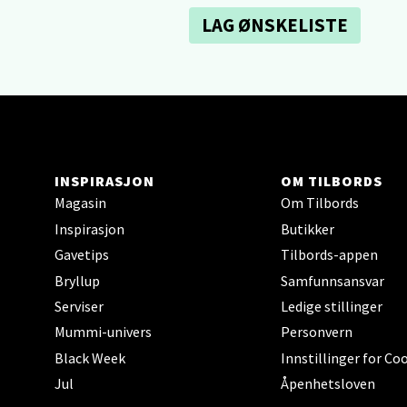
LAG ØNSKELISTE
Berg
Lagune
Åpent i
0 i bu
INSPIRASJON
OM TILBORDS
Kris
Magasin
Om Tilbords
Inspirasjon
Butikker
Lillem
Gavetips
Tilbords-appen
Åpent i
Bryllup
Samfunnsansvar
0 i bu
Serviser
Ledige stillinger
Mummi-univers
Personvern
Black Week
Innstillinger for Co
Oslo
Jul
Åpenhetsloven