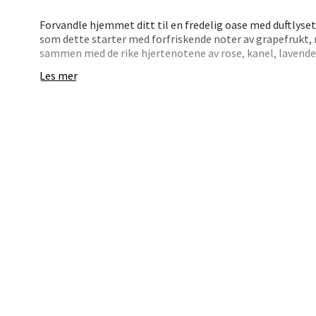
Trom
Forvandle hjemmet ditt til en fredelig oase med duftlyse
som dette starter med forfriskende noter av grapefrukt
sammen med de rike hjertenotene av rose, kanel, lavendel
Karlsø
vedvarende kombinasjon av rav, ingefær, musk, patchouli,
Åpent i
Les mer
varig duftopplevelse. Den elegante, brune glassbeholderen 
romdekor.
0 i bu
Dette duftlyset, med sin bomullsveke fri for tungmetalle
slik at du kan nyte den avslappende duften over lang tid
Hars
duftlyset det ideelle valget for å tilføre hjemmet ditt e
Skillev
Åpent i
0 i bu
Karm
Austbø