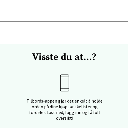
 dag 10-20
V
tikk
anger og Sandnes - Kilden Senter
rveien 16, 4016 Stavanger
Visste du at...?
 dag 10-20
V
tikk
anger og Sandnes - Kvadrat
Tilbords-appen gjør det enkelt å holde
Stokkavei 1, 4313 Sandnes
orden på dine kjøp, ønskelister og
 dag 10-21
fordeler. Last ned, logg inn og få full
V
tikk
oversikt!