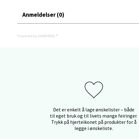
Åpent i
Anmeldelser (0)
0 i bu
Powered by GAMIFIERA.®
Stav
Gartne
Åpent i
0 i bu
Stav
Det er enkelt å lage ønskelister – både
Gamle 
til eget bruk og til livets mange feiringer.
Åpent i
Trykk på hjerteikonet på produkter for å
0 i bu
legge i ønskeliste.