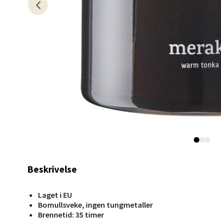
Åpent i
0 i bu
Berg
Myrdal
Åpent i
0 i bu
Sand
Beskrivelse
Torget 
Åpent i
Laget i EU
0 i bu
Bomullsveke, ingen tungmetaller
Brennetid: 35 timer