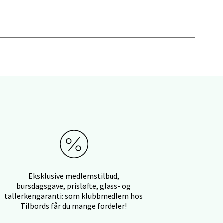
elg
elg
Eksklusive medlemstilbud,
bursdagsgave, prisløfte, glass- og
tallerkengaranti: som klubbmedlem hos
elg
Tilbords får du mange fordeler!