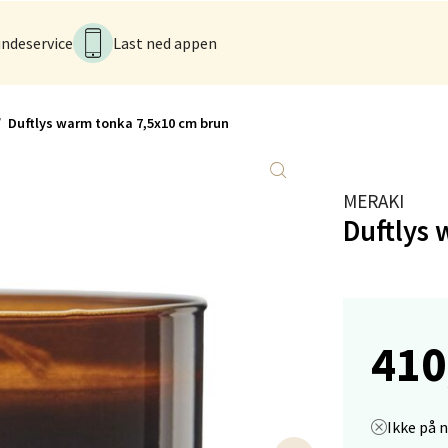
k - CC Gjøvik
ndeservice
Last ned appen
nesvingen 6, 2821 Gjøvik
 dag 10-21
V
Duftlys warm tonka 7,5x10 cm brun
tikk
MERAKI
men - Gulskogen
Duftlys
gen Senter, 3048 Drammen
 dag 10-21
V
tikk
410
anger og Sandnes - Herbarium
Ikke på 
rtervigs gate 6, 4005 Stavanger