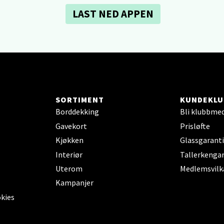
LAST NED APPEN
en - Thon Senter Lagunen
veien 1, 5239 Bergen
 dag 10-21
V
tikk
SORTIMENT
KUNDEKLU
tiansand - Markens
Borddekking
Bli klubbme
Gavekort
Prisløfte
arkens markensgate 25B, 4611 Kristiansand
Kjøkken
Glassgaranti
 dag 09-18
V
Interiør
Tallerkengar
tikk
Uterom
Medlemsvilk
Kampanjer
okies
 - Linderud