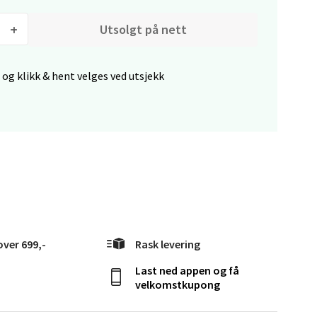
elg
Utsolgt på nett
 og klikk & hent velges ved utsjekk
elg
over 699,-
Rask levering
Last ned appen og få
elg
velkomstkupong