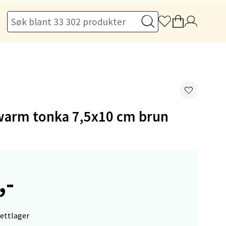
elg
 warm tonka 7,5x10 cm brun
elg
,-
nettlager