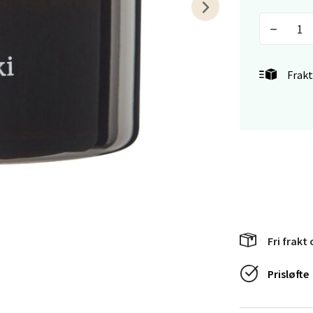
 dag 10-20
V
tikk
Frakt
en - Horisont
svegen 2, 5130 Nyborg
 dag 10-21
V
tikk
efjord - Hvaltorvet
Fri frakt 
7, 3210 Sandefjord
 dag 10-20
V
Prisløfte
tikk