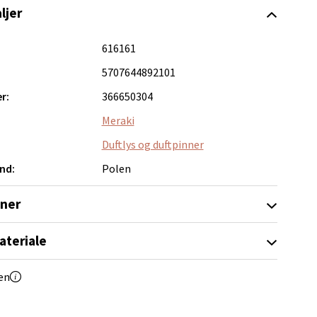
ljer
616161
5707644892101
elg
r:
366650304
Meraki
Duftlys og duftpinner
nd:
Polen
oner
elg
ateriale
en