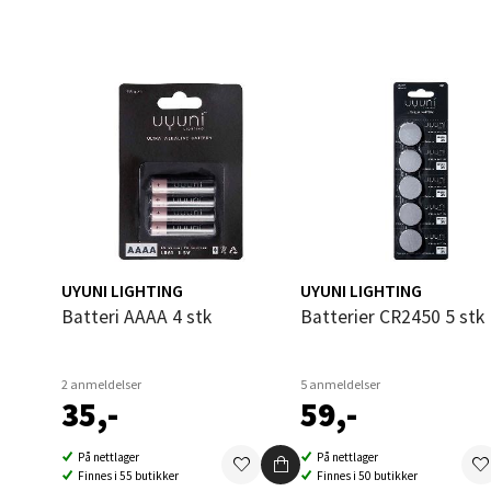
Åles
Langel
Åpent i
0 i bu
Mold
UYUNI LIGHTING
UYUNI LIGHTING
Batteri AAAA 4 stk
Batterier CR2450 5 stk
Torget
Åpent i
2 anmeldelser
5 anmeldelser
0 i bu
35,-
59,-
På nettlager
På nettlager
Narv
Finnes i 55 butikker
Finnes i 50 butikker