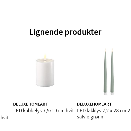
gata 1, 8514 Narvik
 dag 10-20
V
tikk
Lignende produkter
en - Oasen Senter
ernadottes vei 52, 5147 Fyllingsdalen
 dag 10-21
V
tikk
al - Aunasenteret
DELUXEHOMEART
DELUXEHOMEART
LED kubbelys 7,5x10 cm hvit
LED lakklys 2,2 x 28 cm 2 stk
nteret, Sunndalsvegen 3, 7340 Oppdal
salvie grønn
 hvit
 dag 10-19
V