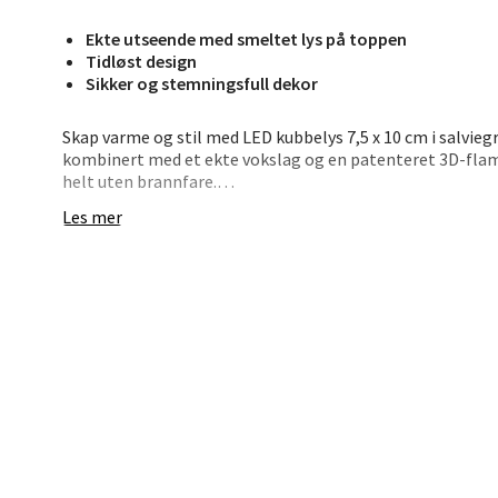
Bryn
Ekte utseende med smeltet lys på toppen
Tidløst design
Sikker og stemningsfull dekor
Jupiter
Åpent i
Skap varme og stil med LED kubbelys 7,5 x 10 cm i salvi
0 i bu
kombinert med et ekte vokslag og en patenteret 3D-flamm
helt uten brannfare.
Les mer
Designet med et “smeltet” stearinlysutseende for ekstra
Stav
Batteridrevet (2 x AA), med timerfunksjon (2, 4, 6 eller 8 
Madl
Madlak
Åpent i
0 i bu
Leva