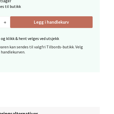
ttlager
elg
es til butikk
Legg i handlekurv
 og klikk & hent velges ved utsjekk
aren kan sendes til valgfri Tilbords-butikk. Velg
elg
i handlekurven.
elg
eringsalternativer