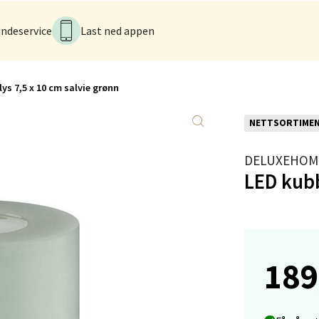
anger og Sandnes - Kilden Senter
ndeservice
Last ned appen
rveien 16, 4016 Stavanger
 dag 10-20
V
ys 7,5 x 10 cm salvie grønn
tikk
NETTSORTIME
anger og Sandnes - Kvadrat
DELUXEHOM
LED kubb
Stokkavei 1, 4313 Sandnes
 dag 10-21
V
tikk
189
en - Thon Senter Lagunen
veien 1, 5239 Bergen