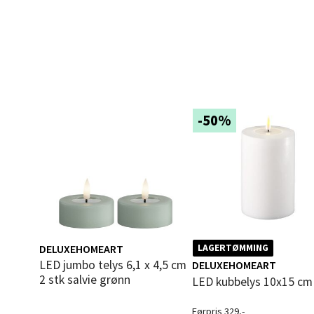
Bolags
Åpent i
0 i bu
Berg
-50%
Folke B
Åpent i
0 i bu
Oppd
DELUXEHOMEART
LAGERTØMMING
LED jumbo telys 6,1 x 4,5 cm
DELUXEHOMEART
Aunase
2 stk salvie grønn
LED kubbelys 10x15 cm
Åpent i
Førpris 329,-