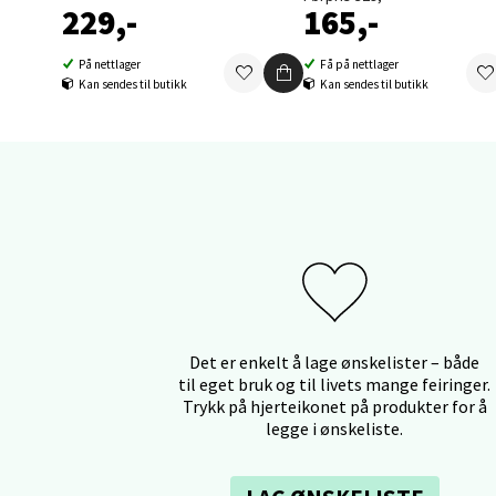
0 i bu
229,-
165,-
På nettlager
Få på nettlager
Orka
Kan sendes til butikk
Kan sendes til butikk
Thon S
Åpent i
0 i bu
Sand
Brodtk
Det er enkelt å lage ønskelister – både
Åpent i
til eget bruk og til livets mange feiringer.
0 i bu
Trykk på hjerteikonet på produkter for å
legge i ønskeliste.
Berg