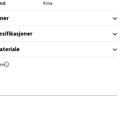
nd:
Kina
oner
elg
esifikasjoner
ateriale
en
elg
elg