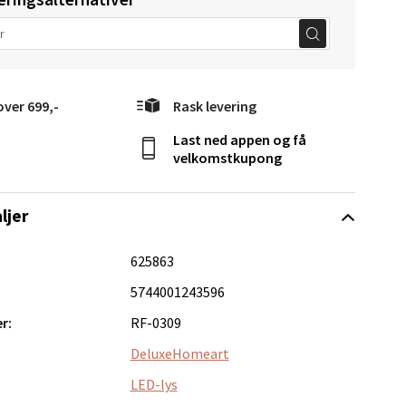
elg
over 699,-
Rask levering
Last ned appen og få
velkomstkupong
ljer
625863
Vel
5744001243596
g
r:
RF-0309
DeluxeHomeart
LED-lys