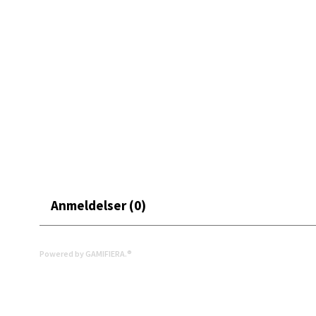
Moafjæ
Åpent i
0 i bu
Mand
Skarvø
Åpent i
0 i bu
Anmeldelser (0)
Mo i
Powered by GAMIFIERA.®
Fridtjo
Åpent i
0 i bu