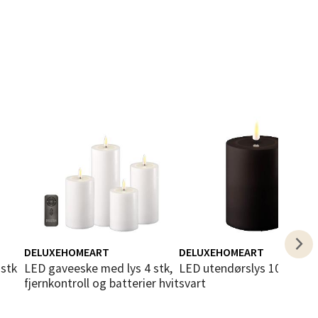
elg
elg
DELUXEHOMEART
DELUXEHOMEART
LED gaveeske med lys 4 stk,
LED utendørslys 10x7,5cm
fjernkontroll og batterier hvit
svart
elg