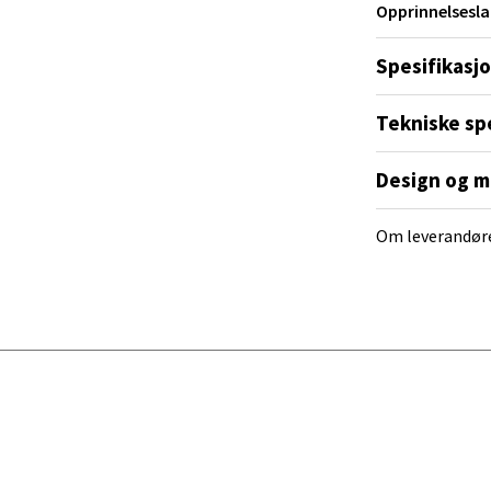
Opprinnelsesla
ra 14, 7606 Levanger
 dag 10-20
Spesifikasj
V
tikk
Tekniske sp
al - Alti Mandal
Design og m
yveien 55, 4517 Mandal
Om leverandør
 dag 10-20
V
tikk
 Rana - Thon Senter Mo i Rana
f Nansensgate 22, 8622 Mo i Rana
 dag 09-19
V
tikk