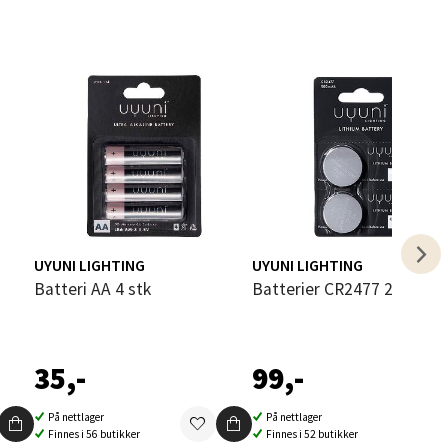
elg
UYUNI LIGHTING
UYUNI LIGHTING
Batteri AA 4 stk
Batterier CR2477 2 stk søl
elg
35,-
99,-
På nettlager
På nettlager
Finnes i 56 butikker
Finnes i 52 butikker