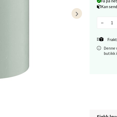
Få på ne
 dag 10-21
V
Kan send
tikk
tiansand - Markens
Frakt
arkens markensgate 25B, 4611 Kristiansand
Denne v
 dag 09-18
V
butikk 
tikk
 - Linderud
Mogensøns vei 38, 0594 Oslo
 dag 10-21
V
tikk
Sjekk lev