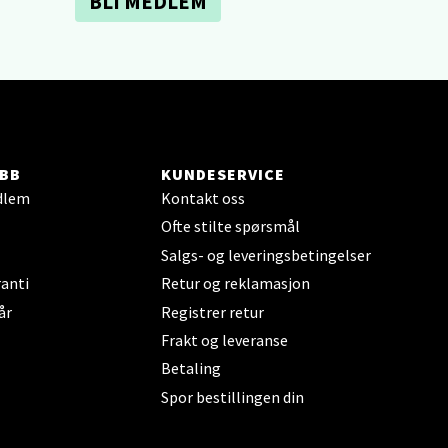
BLI MEDLEM
elg
BB
KUNDESERVICE
dlem
Kontakt oss
Ofte stilte spørsmål
Salgs- og leveringsbetingelser
elg
anti
Retur og reklamasjon
år
Registrer retur
Frakt og leveranse
Betaling
Spor bestillingen din
elg