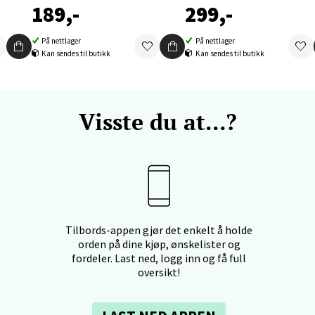
tikk
189,-
299,-
På nettlager
På nettlager
nger - Thon Senter Orkanger
Kan sendes til butikk
Kan sendes til butikk
enter Orkanger, Orkdalsveien 113, 7300 Orkanger
 dag 09-20
Visste du at...?
V
tikk
vika - Thon Senter Sandvika
orbsgate 7, 1338 Sandvika
Tilbords-appen gjør det enkelt å holde
 dag 10-21
V
orden på dine kjøp, ønskelister og
tikk
fordeler. Last ned, logg inn og få full
oversikt!
en - Thon Senter Sartor