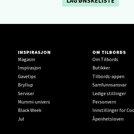
LAG ØNSKELISTE
Sartor
Åpent i
0 i bu
Tron
INSPIRASJON
OM TILBORDS
Magasin
Om Tilbords
Falken
Inspirasjon
Butikker
Åpent i
Gavetips
Tilbords-appen
0 i bu
Bryllup
Samfunnsansvar
Serviser
Ledige stillinger
Mummi-univers
Personvern
Ski 
Black Week
Innstillinger for Co
Jul
Åpenhetsloven
Ski Sto
Åpent i