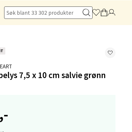
elg
NT
EART
elys 7,5 x 10 cm salvie grønn
elg
,-