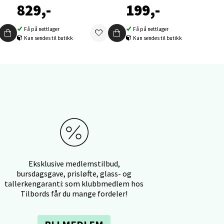
829,-
199,-
Få på nettlager
Få på nettlager
Kan sendes til butikk
Kan sendes til butikk
elg
Eksklusive medlemstilbud,
elg
bursdagsgave, prisløfte, glass- og
tallerkengaranti: som klubbmedlem hos
Tilbords får du mange fordeler!