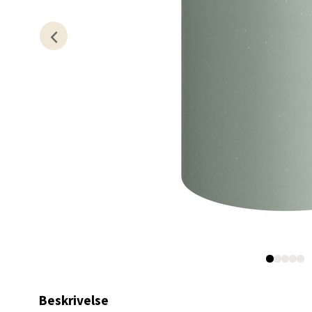
Åpent i
0 i bu
Kris
Lillem
Åpent i
0 i bu
Oslo
Erich 
Åpent i
0 i bu
Beskrivelse