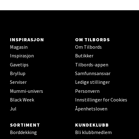
Ski - Thon Senter Ski
Ski Storsenter, Jernbanesvingen 6, 1400 Ski
INSPIRASJON
OM TILBORDS
Åpent i dag 10-19
Magasin
Om Tilbords
Inspirasjon
Butikker
0 i butikk
Gavetips
Tilbords-appen
Velg
Bryllup
Samfunnsansvar
Serviser
Ledige stillinger
Mummi-univers
Personvern
Black Week
Innstillinger for Cookies
Sortland - Sortland Storsenter
Jul
Åpenhetsloven
Strangata 26, 8400 Sortland
Åpent i dag 10-16
SORTIMENT
KUNDEKLUBB
Borddekking
Bli klubbmedlem
0 i butikk