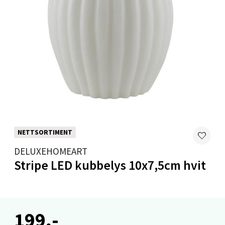
Velg
Levanger - Magneten
Moafjæra 14, 7606 Levanger
Åpent i dag 10-18
0 i butikk
NETTSORTIMENT
Velg
DELUXEHOMEART
Stripe LED kubbelys 10x7,5cm hvit
Mandal - Alti Mandal
199,-
Skarvøyveien 55, 4517 Mandal