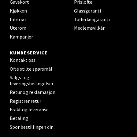
Gavekort
Prisløfte
Kjøkken
Glassgaranti
Velg
Interiør
Tallerkengaranti
Uterom
Medlemsvilkår
Kampanjer
Steinkjer - Thon Senter Steinkjer
KUNDESERVICE
Sjøfartsgata 2, 7714 Steinkjer
Kontakt oss
Åpent i dag 10-18
Ofte stilte spørsmål
0 i butikk
Salgs- og
leveringsbetingelser
Velg
Retur og reklamasjon
Registrer retur
Frakt og leveranse
Betaling
Leirvik - Stord
Spor bestillingen din
Torgbakken 2, 5401 Stord