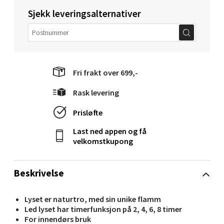
Ålesund - Thon Senter Moa
Sjekk leveringsalternativer
Langelandsvegen 25, 6010 Ålesund
Åpent i dag 10-18
0 i butikk
Fri frakt over 699,-
Velg
Rask levering
Prisløfte
Molde - Moldetorget
Last ned appen og få
velkomstkupong
Torget 1, 6413 Molde
Åpent i dag 10-18
Beskrivelse
0 i butikk
Lyset er naturtro, med sin unike flamm
Velg
Led lyset har timerfunksjon på 2, 4, 6, 8 timer
For innendørs bruk