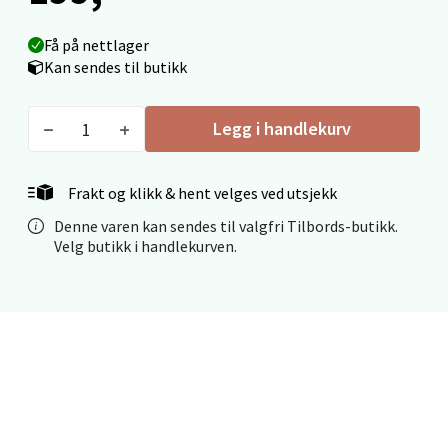
Åpent i dag 10-18
0 i butikk
Få på nettlager
Kan sendes til butikk
Velg
Legg i handlekurv
Mo i Rana - Thon Senter Mo i Rana
Frakt og klikk & hent velges ved utsjekk
Denne varen kan sendes til valgfri Tilbords-butikk.
Fridtjof Nansensgate 22, 8622 Mo i Rana
Velg butikk i handlekurven.
Åpent i dag 10-18
0 i butikk
Velg