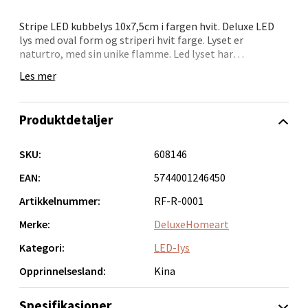
Stripe LED kubbelys 10x7,5cm i fargen hvit. Deluxe LED
lys med oval form og striperi hvit farge. Lyset er
Narvik - Thon Senter Malmporten
naturtro, med sin unike flamme. Led lyset har
timerfunksjon på 2, 4, 6, 8 timer. For innendørs bruk.
Bolagsgata 1, 8514 Narvik
Les mer
Kubbelyset bruker 2xAA batterier og estimert brennetid
Åpent i dag 10-18
er ca.400 timer.
0 i butikk
Produktdetaljer
Velg
SKU:
608146
EAN:
5744001246450
Artikkelnummer:
RF-R-0001
Bergen - Oasen Senter
Merke:
DeluxeHomeart
Kategori:
LED-lys
Folke Bernadottes vei 52, 5147 Fyllingsdalen
Åpent i dag 10-18
Opprinnelsesland:
Kina
0 i butikk
Spesifikasjoner