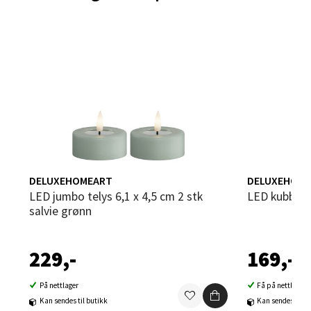
Bergen - Thon Senter Sartor
Sartorvegen 12, 5353 Straume
Åpent i dag 10-18
0 i butikk
Velg
DELUXEHOMEART
DELUXEHOME
Trondheim - Sirkus Shopping
LED jumbo telys 6,1 x 4,5 cm 2 stk
LED kubbely
salvie grønn
Falkenborgveien 5, 7044 Trondheim
Åpent i dag 09-20
229,-
169,-
0 i butikk
På nettlager
Få på nettlager
Velg
Kan sendes til butikk
Kan sendes til b