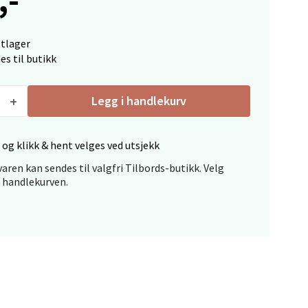
elg
ttlager
es til butikk
Legg i handlekurv
 og klikk & hent velges ved utsjekk
elg
aren kan sendes til valgfri Tilbords-butikk. Velg
i handlekurven.
elg