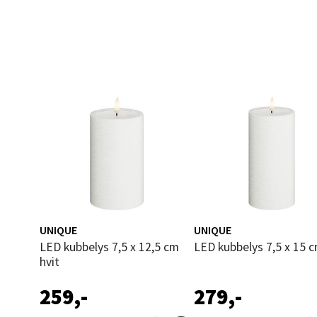
0 i bu
Leva
Moafjæ
Åpent i
0 i bu
Mand
UNIQUE
UNIQUE
Skarvø
LED kubbelys 7,5 x 12,5 cm
LED kubbelys 7,5 x 15 c
Åpent i
hvit
0 i bu
259,-
279,-