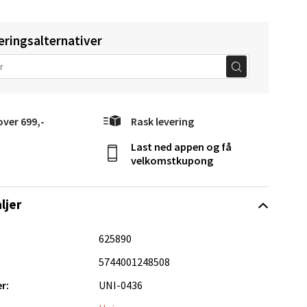
eringsalternativer
elg
over 699,-
Rask levering
Last ned appen og få
velkomstkupong
ljer
elg
625890
5744001248508
r:
UNI-0436