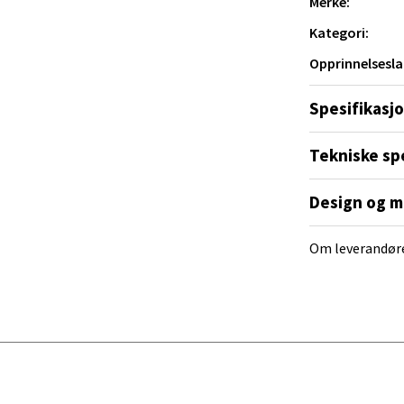
Merke:
Mogensøns vei 38, 0594 Oslo
Kategori:
 dag 10-19
V
Opprinnelsesla
tikk
Spesifikasj
e/Jæren - M44
Tekniske sp
veien 2, 4340 Bryne
Design og m
 dag 10-18
V
tikk
Om leverandør
anger og Sandnes - Thon Senter
a
rossen nr 9, 4042 Stavanger
 dag 10-19