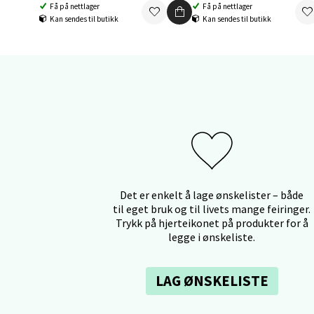
Få på nettlager
Få på nettlager
Mo i
Kan sendes til butikk
Kan sendes til butikk
Fridtjo
Åpent i
0 i bu
Åles
Langel
Åpent i
Det er enkelt å lage ønskelister – både
til eget bruk og til livets mange feiringer.
0 i bu
Trykk på hjerteikonet på produkter for å
legge i ønskeliste.
Mold
LAG ØNSKELISTE
Torget
Åpent i