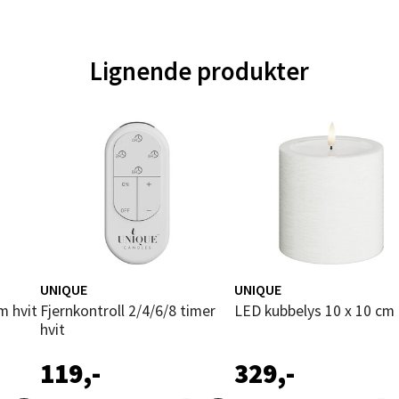
tikk
Lignende produkter
nger - Magneten
ra 14, 7606 Levanger
 dag 10-18
V
tikk
al - Alti Mandal
UNIQUE
UNIQUE
yveien 55, 4517 Mandal
m hvit
Fjernkontroll 2/4/6/8 timer
LED kubbelys 10 x 10 cm 
 dag 10-18
V
hvit
tikk
119,-
329,-