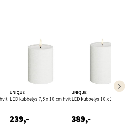
g
elg
UNIQUE
UNIQUE
hvit
LED kubbelys 7,5 x 10 cm hvit
LED kubbelys 10 x 15 cm h
elg
239,-
389,-