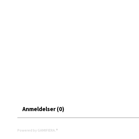
Erich 
Åpent i
0 i bu
Bryn
Jupiter
Åpent i
0 i bu
Stav
Anmeldelser (0)
Madl
Madlak
Powered by GAMIFIERA.®
Åpent i