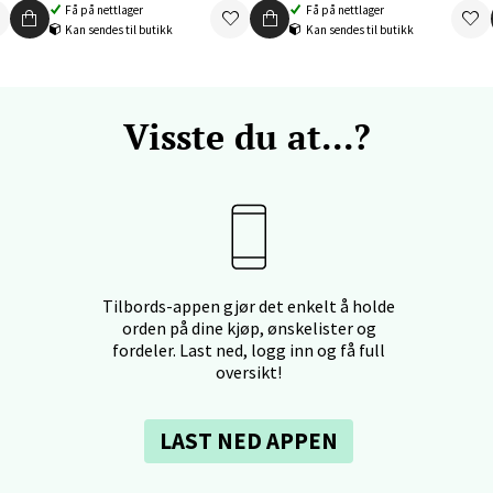
Få på nettlager
Få på nettlager
 Rana - Thon Senter Mo i Rana
Kan sendes til butikk
Kan sendes til butikk
f Nansensgate 22, 8622 Mo i Rana
 dag 10-18
V
Visste du at...?
tikk
und - Thon Senter Moa
andsvegen 25, 6010 Ålesund
 dag 10-18
Tilbords-appen gjør det enkelt å holde
V
orden på dine kjøp, ønskelister og
tikk
fordeler. Last ned, logg inn og få full
oversikt!
e - Moldetorget
LAST NED APPEN
 1, 6413 Molde
 dag 10-18