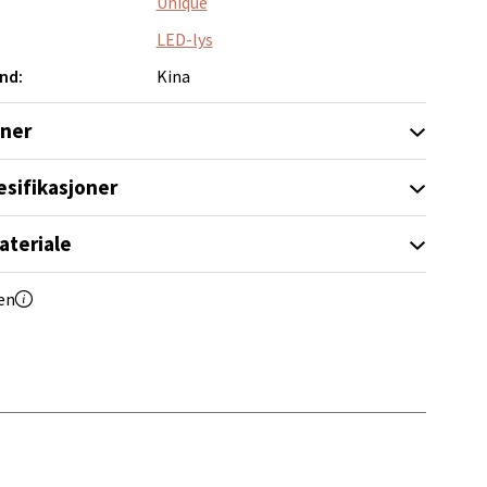
Unique
LED-lys
elg
nd:
Kina
oner
esifikasjoner
ateriale
elg
en
Vel