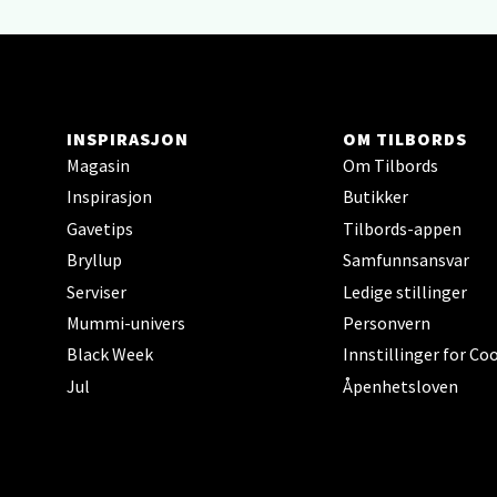
0 i bu
Narv
INSPIRASJON
OM TILBORDS
Magasin
Om Tilbords
Bolags
Inspirasjon
Butikker
Åpent i
Gavetips
Tilbords-appen
0 i bu
Bryllup
Samfunnsansvar
Serviser
Ledige stillinger
Berg
Mummi-univers
Personvern
Black Week
Innstillinger for Co
Folke B
Jul
Åpenhetsloven
Åpent i
0 i bu