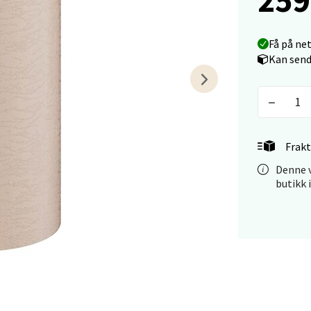
vegen 16, 5542 Karmsund
 dag 10-18
V
Få på ne
tikk
Kan send
anger og Sandnes - Kilden Senter
rveien 16, 4016 Stavanger
Frakt
 dag 10-18
V
Denne v
tikk
butikk 
anger og Sandnes - Kvadrat
Stokkavei 1, 4313 Sandnes
 dag 10-18
V
tikk