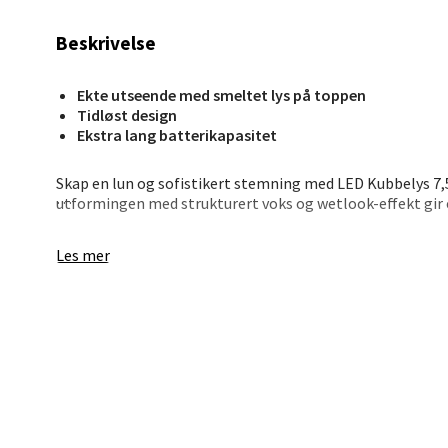
Beskrivelse
Berg
Ekte utseende med smeltet lys på toppen
Lagune
Tidløst design
Åpent i
Ekstra lang batterikapasitet
0 i bu
Skap en lun og sofistikert stemning med LED Kubbelys 7,5
utformingen med strukturert voks og wetlook-effekt gir 
Kris
Lyset har en realistisk 3D-flamme som beveger seg forsikti
Les mer
batterier og kan brukes med fjernkontroll (selges separat)
Lillem
Åpent i
0 i bu
Oslo