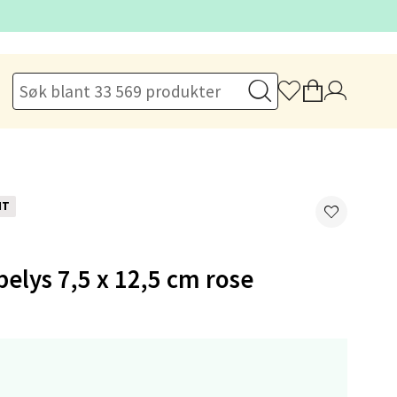
elg
NT
elys 7,5 x 12,5 cm rose
elg
,-