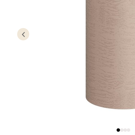
Austbø
Åpent i
0 i bu
Stav
Gartne
Åpent i
0 i bu
Stav
Gamle 
Åpent i
0 i bu