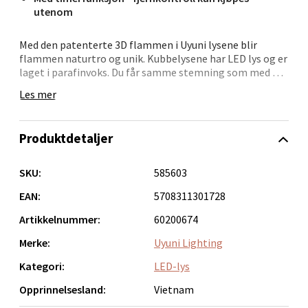
utenom
0 i butikk
Med den patenterte 3D flammen i Uyuni lysene blir
Velg
flammen naturtro og unik. Kubbelysene har LED lys og er
laget i parafinvoks. Du får samme stemning som med et
ekte stearinlys, men uten noen av de skadelige stoffene
Les mer
du kan få ved å bruke vanlig stearinlys.Ved å kjøpe
fjernkontrollen i serien får du enda flere muligheter, med
Bergen - Oasen Senter
den kan du stille inn ulike lysstyrker, skru av og på lysene,
Produktdetaljer
samt styre timingen. Batteri 2xC (ikke inkludert)
Folke Bernadottes vei 52, 5147 Fyllingsdalen
Åpent i dag 10-21
SKU:
585603
0 i butikk
EAN:
5708311301728
Artikkelnummer:
60200674
Velg
Merke:
Uyuni Lighting
Kategori:
LED-lys
Opprinnelsesland:
Vietnam
Oppdal - Aunasenteret