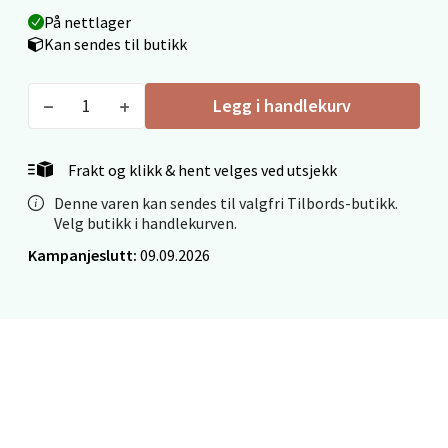
På nettlager
Kan sendes til butikk
Mo i Rana - Thon Senter Mo i Rana
Fridtjof Nansensgate 22, 8622 Mo i Rana
Legg i handlekurv
Åpent i dag 09-19
0 i butikk
Frakt og klikk & hent velges ved utsjekk
Denne varen kan sendes til valgfri Tilbords-butikk.
Velg
Velg butikk i handlekurven.
Kampanjeslutt:
09.09.2026
Ålesund - Thon Senter Moa
Langelandsvegen 25, 6010 Ålesund
Åpent i dag 10-20
0 i butikk