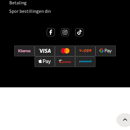
Betaling
Spor bestillingen din
Oslo - Thon Senter Storo
Vitaminveien 7 - 9, 0485 Oslo
Åpent i dag 10-21
0 i butikk
Velg
Lillehammer - Strandtorget
Strandtorget, 2609 Lillehammer
Åpent i dag 09-20
0 i butikk