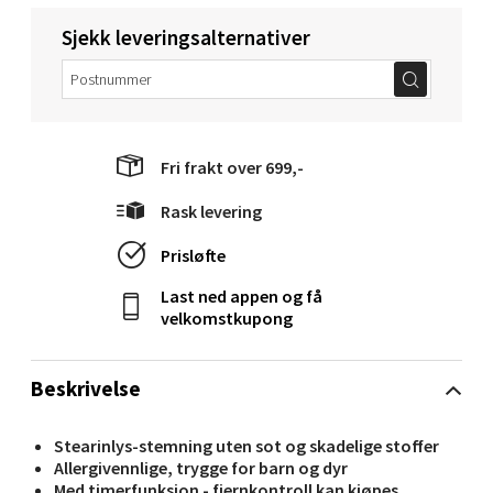
Velg
Sjekk leveringsalternativer
Molde - Moldetorget
Fri frakt over 699,-
Torget 1, 6413 Molde
Åpent i dag 10-20
Rask levering
0 i butikk
Prisløfte
Last ned appen og få
Velg
velkomstkupong
Beskrivelse
Narvik - Thon Senter Malmporten
Stearinlys-stemning uten sot og skadelige stoffer
Bolagsgata 1, 8514 Narvik
Allergivennlige, trygge for barn og dyr
Åpent i dag 10-20
Med timerfunksjon - fjernkontroll kan kjøpes