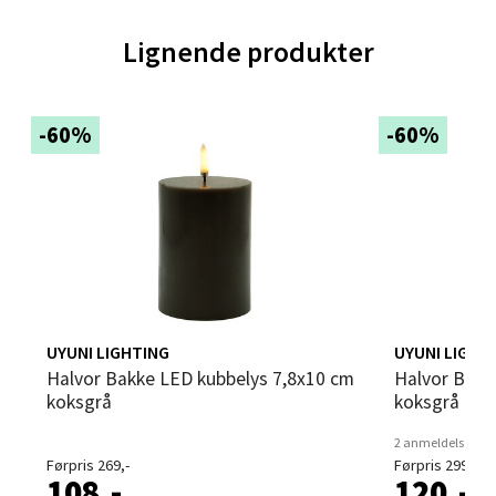
Velg
Lignende produkter
-60%
-60%
Trondheim - Sirkus Shopping
Falkenborgveien 5, 7044 Trondheim
Åpent i dag 09-21
0 i butikk
Velg
UYUNI LIGHTING
UYUNI LIGHT
Halvor Bakke LED kubbelys 7,8x10 cm
Halvor Bakke LED kubbelys 7,8x15 cm
koksgrå
koksgrå
Ski - Thon Senter Ski
2 anmeldelser
Førpris 269,-
Førpris 299,-
Ski Storsenter, Jernbanesvingen 6, 1400 Ski
108,-
120,-