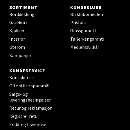
SORTIMENT
KUNDEKLUBB
Sjøfartsgata 2, 7714 Steinkjer
Borddekking
Bli klubbmedlem
Åpent i dag 10-20
Gavekort
Prisløfte
0 i butikk
Kjøkken
Glassgaranti
Interiør
Tallerkengaranti
Velg
Uterom
Medlemsvilkår
Kampanjer
KUNDESERVICE
Leirvik - Stord
Kontakt oss
Ofte stilte spørsmål
Torgbakken 2, 5401 Stord
Åpent i dag 10-17
Salgs- og
leveringsbetingelser
0 i butikk
Retur og reklamasjon
Registrer retur
Velg
Frakt og leveranse