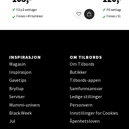
Åpent i dag 10-21
0 i butikk
Få på nettlager
På nettlager
Finnes i 49 butikker
Finnes i 51 buti
Velg
Sortland - Sortland Storsenter
INSPIRASJON
OM TILBORDS
Magasin
Om Tilbords
Strangata 26, 8400 Sortland
Inspirasjon
Butikker
Åpent i dag 10-19
Gavetips
Tilbords-appen
0 i butikk
Bryllup
Samfunnsansvar
Serviser
Ledige stillinger
Velg
Mummi-univers
Personvern
Black Week
Innstillinger for Cookies
Jul
Åpenhetsloven
Steinkjer - Thon Senter Steinkjer