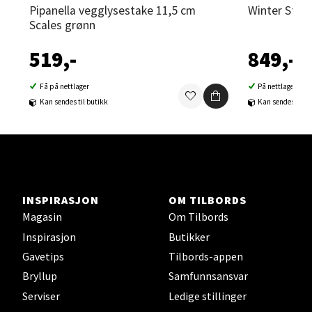
Pipanella vegglysestake 11,5 cm
Winter Sto
Scales grønn
Sortland - Sortland Storsenter
519,-
849,-
Strangata 26, 8400 Sortland
Åpent i dag 10-19
Få på nettlager
På nettlager
Kan sendes til butikk
Kan sendes til b
0 i butikk
Velg
INSPIRASJON
OM TILBORDS
Steinkjer - Thon Senter Steinkjer
Magasin
Om Tilbords
Inspirasjon
Butikker
Sjøfartsgata 2, 7714 Steinkjer
Gavetips
Tilbords-appen
Åpent i dag 10-20
Bryllup
Samfunnsansvar
0 i butikk
Serviser
Ledige stillinger