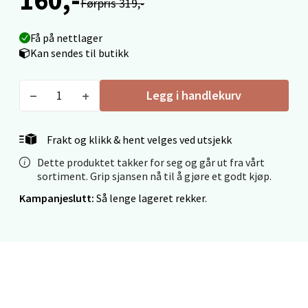
Førpris 319,-
0 i butikk
Få på nettlager
Velg
Kan sendes til butikk
Legg i handlekurv
Ålesund - Thon Senter Moa
Frakt og klikk & hent velges ved utsjekk
Langelandsvegen 25, 6010 Ålesund
Dette produktet takker for seg og går ut fra vårt
Åpent i dag 10-20
sortiment. Grip sjansen nå til å gjøre et godt kjøp.
0 i butikk
Kampanjeslutt:
Så lenge lageret rekker.
Velg
Molde - Moldetorget