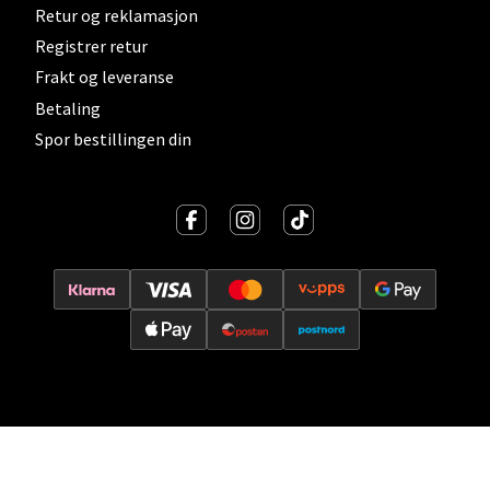
Retur og reklamasjon
0 i butikk
Registrer retur
Frakt og leveranse
Velg
Betaling
Spor bestillingen din
Lillehammer - Strandtorget
Strandtorget, 2609 Lillehammer
Åpent i dag 09-20
0 i butikk
Velg
Strømmen - Thon Senter Strømmen