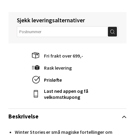
Torget 1, 6413 Molde
Åpent i dag 10-20
Sjekk leveringsalternativer
0 i butikk
Velg
Fri frakt over 699,-
Rask levering
Narvik - Thon Senter Malmporten
Prisløfte
Bolagsgata 1, 8514 Narvik
Last ned appen og få
Åpent i dag 10-20
velkomstkupong
0 i butikk
Beskrivelse
Velg
Winter Stories er små magiske fortellinger om