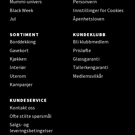
Mummi-univers
Personvern
Velg
Black Week
Innstillinger for Cookies
Jul
Åpenhetsloven
SORTIMENT
KUNDEKLUBB
Leirvik - Stord
Borddekking
Bli klubbmedlem
Torgbakken 2, 5401 Stord
Gavekort
Prisløfte
Åpent i dag 10-17
Kjøkken
Glassgaranti
0 i butikk
Interiør
Tallerkengaranti
Uterom
Medlemsvilkår
Velg
Kampanjer
KUNDESERVICE
Kontakt oss
Oslo - Thon Senter Storo
Ofte stilte spørsmål
Salgs- og
Vitaminveien 7 - 9, 0485 Oslo
leveringsbetingelser
Åpent i dag 10-21