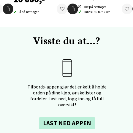
 dag 10-19
V
Ikke på nettlager
tikk
Få på nettlager
Finnes i 30 butikker
nger - Thon Senter Orkanger
Visste du at...?
enter Orkanger, Orkdalsveien 113, 7300 Orkanger
 dag 09-20
V
tikk
Tilbords-appen gjør det enkelt å holde
vika - Thon Senter Sandvika
orden på dine kjøp, ønskelister og
fordeler. Last ned, logg inn og få full
orbsgate 7, 1338 Sandvika
oversikt!
 dag 10-21
V
tikk
LAST NED APPEN