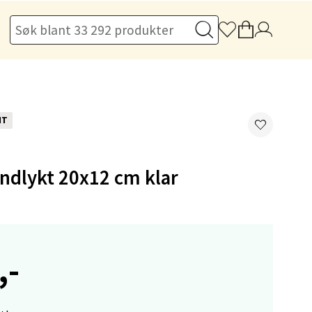
elg
NT
ndlykt 20x12 cm klar
elg
,-