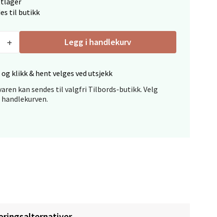
ttlager
es til butikk
elg
Legg i handlekurv
 og klikk & hent velges ved utsjekk
aren kan sendes til valgfri Tilbords-butikk. Velg
i handlekurven.
elg
elg
eringsalternativer