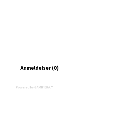
Leva
Moafjæ
Åpent i
0 i bu
Mand
Anmeldelser (0)
Skarvø
Åpent i
0 i bu
Powered by GAMIFIERA.®
Mo i
Fridtjo
Åpent i