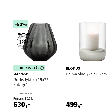
Narv
Bolags
Åpent i
-50%
0 i bu
Berg
Folke B
Åpent i
Dette produktet er inkludert i vår
BLOMUS
TILBORDS 50 ÅR
kampanje. Benytt deg av rabatten i
Calma vindlykt 22,5 cm 
MAGNOR
0 i bu
dag!
Rocks lykt xo 19x22 cm
koksgrå
Oppd
11 anmeldelser
Førpris 1 259,-
630,-
499,-
Aunase