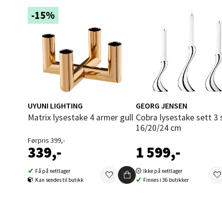
-15%
0 i bu
Åles
Langel
Åpent i
UYUNI LIGHTING
GEORG JENSEN
0 i bu
Matrix lysestake 4 armer gull
Cobra lysestake sett 3 stk
16/20/24 cm
Førpris 399,-
Mold
339,-
1 599,-
Torget
Få på nettlager
Ikke på nettlager
Åpent i
Kan sendes til butikk
Finnes i 36 butikker
0 i bu