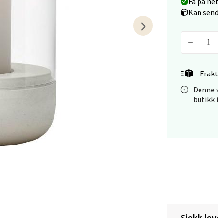
Få på ne
veien 1, 5239 Bergen
Kan send
 dag 10-21
V
tikk
Frakt
tiansand - Markens
Denne v
arkens markensgate 25B, 4611 Kristiansand
butikk 
 dag 09-18
V
tikk
 - Linderud
Mogensøns vei 38, 0594 Oslo
 dag 10-21
V
tikk
Sjekk lev