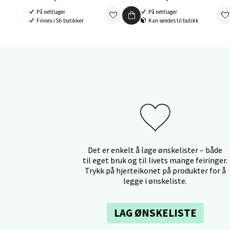
Åpent i
På nettlager
På nettlager
0 i bu
Finnes i 56 butikker
Kan sendes til butikk
Orka
Thon S
Åpent i
0 i bu
Det er enkelt å lage ønskelister – både
Sand
til eget bruk og til livets mange feiringer.
Trykk på hjerteikonet på produkter for å
Brodtk
legge i ønskeliste.
Åpent i
0 i bu
LAG ØNSKELISTE