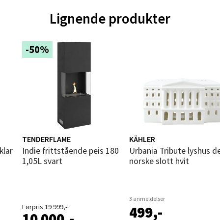
ik - Thon Senter Malmporten
Lignende produkter
gata 1, 8514 Narvik
 dag 10-20
-50%
V
tikk
en - Oasen Senter
ernadottes vei 52, 5147 Fyllingsdalen
 dag 10-21
TENDERFLAME
KÄHLER
V
klar
Indie frittstående peis 180
Urbania Tribute lyshus det
tikk
1,05L svart
norske slott hvit
al - Aunasenteret
3 anmeldelser
Førpris 19 999,-
499,-
nteret, Sunndalsvegen 3, 7340 Oppdal
10 000,-