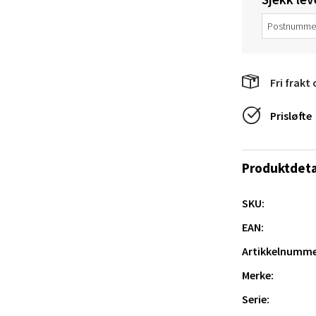
e/Jæren - M44
veien 2, 4340 Bryne
Fri frakt 
 dag 10-20
V
Prisløfte
tikk
Produktdeta
anger og Sandnes - Thon Senter
a
SKU:
EAN:
rossen nr 9, 4042 Stavanger
 dag 10-20
Artikkelnumme
tikk
Merke:
Serie: