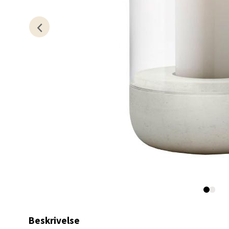
Lagune
Åpent i
0 i bu
Kris
Lillem
Åpent i
0 i bu
Oslo
Erich 
Åpent i
Beskrivelse
0 i bu