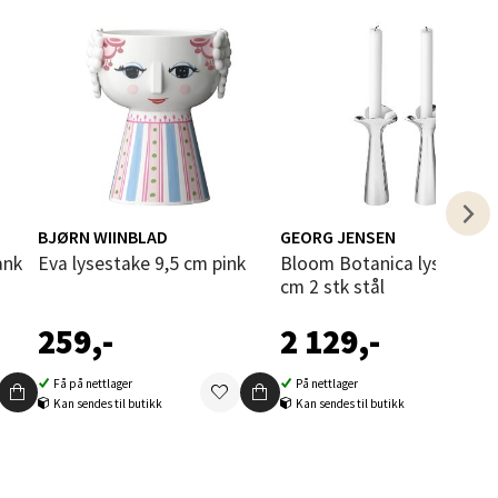
elg
elg
BJØRN WIINBLAD
GEORG JENSEN
ank
Eva lysestake 9,5 cm pink
Bloom Botanica lysestake 20
cm 2 stk stål
259,-
2 129,-
Få på nettlager
På nettlager
Kan sendes til butikk
Kan sendes til butikk
elg