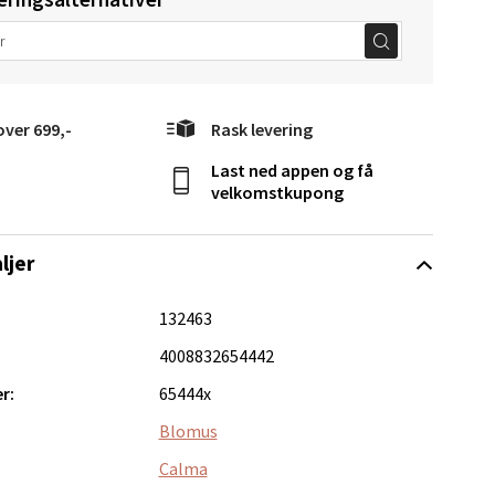
over 699,-
Rask levering
Last ned appen og få
elg
velkomstkupong
ljer
132463
4008832654442
Vel
r:
65444x
g
Blomus
Calma