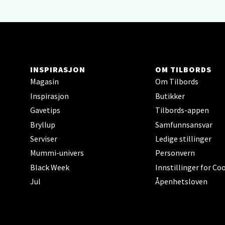
Berg
Sartor
Åpent i
0 i bu
INSPIRASJON
OM TILBORDS
Magasin
Om Tilbords
Inspirasjon
Butikker
Tron
Gavetips
Tilbords-appen
Bryllup
Samfunnsansvar
Falken
Serviser
Ledige stillinger
Åpent i
Mummi-univers
Personvern
0 i bu
Black Week
Innstillinger for Co
Jul
Åpenhetsloven
Ski 
Ski Sto