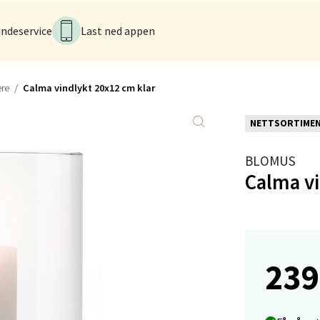
ndeservice
Last ned appen
anger og Sandnes - Kilden Senter
rveien 16, 4016 Stavanger
ere
Calma vindlykt 20x12 cm klar
 dag 10-20
V
tikk
NETTSORTIME
BLOMUS
anger og Sandnes - Kvadrat
Calma vi
Stokkavei 1, 4313 Sandnes
 dag 10-21
V
tikk
239
en - Thon Senter Lagunen