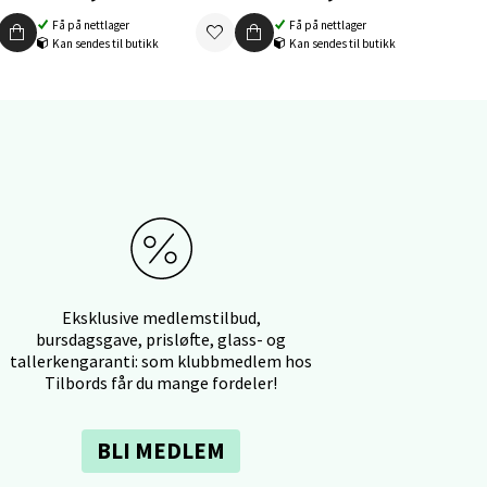
elg
Få på nettlager
Få på nettlager
Kan sendes til butikk
Kan sendes til butikk
elg
Eksklusive medlemstilbud,
bursdagsgave, prisløfte, glass- og
tallerkengaranti: som klubbmedlem hos
Tilbords får du mange fordeler!
elg
BLI MEDLEM