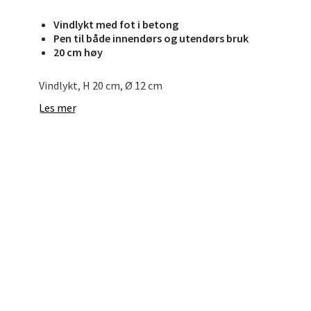
Vindlykt med fot i betong
Pen til både innendørs og utendørs bruk
Bryn
20 cm høy
Jupiter
Vindlykt, H 20 cm, Ø 12 cm
Åpent i
Les mer
0 i bu
Stav
Madl
Madlak
Åpent i
0 i bu