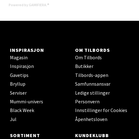
Powered by GAMIFIERA.®
Madlakrossen nr 9, 4042 Stavanger
Åpent i dag 10-20
0 i butikk
Velg
INSPIRASJON
OM TILBORDS
Magasin
Om Tilbords
Inspirasjon
Butikker
Gavetips
Tilbords-appen
Levanger - Magneten
Bryllup
Samfunnsansvar
Moafjæra 14, 7606 Levanger
Serviser
Ledige stillinger
Åpent i dag 10-20
Mummi-univers
Personvern
0 i butikk
Black Week
Innstillinger for Cookies
Jul
Åpenhetsloven
Velg
SORTIMENT
KUNDEKLUBB