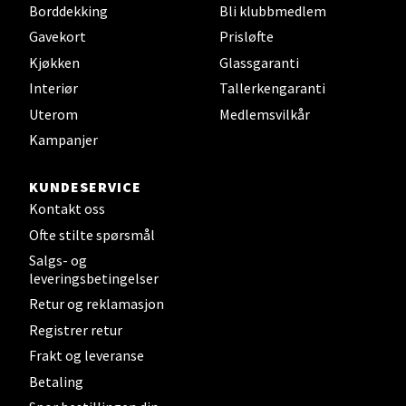
Borddekking
Bli klubbmedlem
Gavekort
Prisløfte
Mandal - Alti Mandal
Kjøkken
Glassgaranti
Interiør
Tallerkengaranti
Skarvøyveien 55, 4517 Mandal
Åpent i dag 10-20
Uterom
Medlemsvilkår
Kampanjer
0 i butikk
KUNDESERVICE
Velg
Kontakt oss
Ofte stilte spørsmål
Salgs- og
Mo i Rana - Thon Senter Mo i
leveringsbetingelser
Retur og reklamasjon
Rana
Registrer retur
Fridtjof Nansensgate 22, 8622 Mo i Rana
Frakt og leveranse
Åpent i dag 09-19
Betaling
0 i butikk