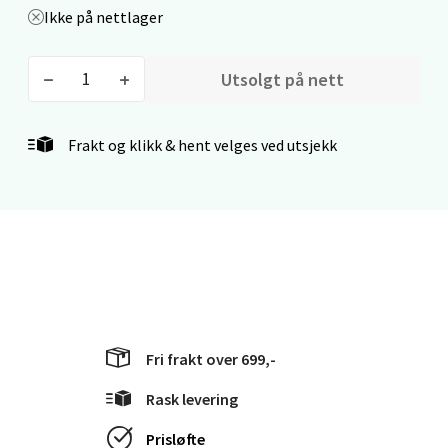
Stavanger og Sandnes - Kvadrat
Ikke på nettlager
Gamle Stokkavei 1, 4313 Sandnes
Åpent i dag 10-21
Utsolgt på nett
0 i butikk
Frakt og klikk & hent velges ved utsjekk
Velg
Bergen - Thon Senter Lagunen
Laguneveien 1, 5239 Bergen
Åpent i dag 10-21
Fri frakt over 699,-
0 i butikk
Rask levering
Velg
Prisløfte