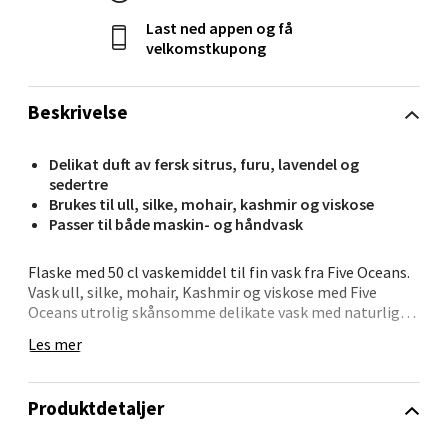
Last ned appen og få
velkomstkupong
Kristiansand - Markens
Beskrivelse
Lillemarkens markensgate 25B, 4611
Kristiansand
Åpent i dag 09-18
Delikat duft av fersk sitrus, furu, lavendel og
sedertre
0 i butikk
Brukes til ull, silke, mohair, kashmir og viskose
Passer til både maskin- og håndvask
Velg
Flaske med 50 cl vaskemiddel til fin vask fra Five Oceans.
Vask ull, silke, mohair, Kashmir og viskose med Five
Oceans utrolig skånsomme delikate vask med naturlige
overflateaktive stoffer fra sukker. Den patenterte
Oslo - Linderud
Les mer
fiberforsterker Oatium XR® styrker de delikate
tekstilfibrene i favorittplaggene dine og minimerer
Erich Mogensøns vei 38, 0594 Oslo
slitasje. Gir klærne en delikat duft av fersk sitrus, furu,
Produktdetaljer
lavendel og sedertre.
Åpent i dag 10-21
0 i butikk