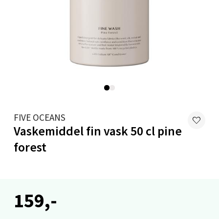
0 i butikk
Velg
Stavanger og Sandnes - Kilden
Senter
FIVE OCEANS
Gartnerveien 16, 4016 Stavanger
Vaskemiddel fin vask 50 cl pine
Åpent i dag 10-20
forest
0 i butikk
Velg
159,-