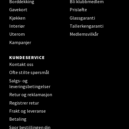
Borddekking
Bli klubbmedlem
Velg
Gavekort
Prisløfte
Kjøkken
Glassgaranti
Interiør
Tallerkengaranti
Steinkjer - Thon Senter Steinkjer
Uterom
Medlemsvilkår
Kampanjer
Sjøfartsgata 2, 7714 Steinkjer
Åpent i dag 10-18
KUNDESERVICE
0 i butikk
Kontakt oss
Ofte stilte spørsmål
Velg
Salgs- og
leveringsbetingelser
Retur og reklamasjon
Registrer retur
Leirvik - Stord
Frakt og leveranse
Torgbakken 2, 5401 Stord
Betaling
Åpent i dag 10-15
Spor bestillingen din