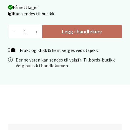
0 i butikk
På nettlager
Kan sendes til butikk
Velg
Legg i handlekurv
Mo i Rana - Thon Senter Mo i Rana
Frakt og klikk & hent velges ved utsjekk
Denne varen kan sendes til valgfri Tilbords-butikk.
Fridtjof Nansensgate 22, 8622 Mo i Rana
Velg butikk i handlekurven.
Åpent i dag 10-18
0 i butikk
Velg
Ålesund - Thon Senter Moa