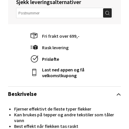
Sjekk leveringsalternativer
Langelandsvegen 25, 6010 Ålesund
Åpent i dag 10-18
0 i butikk
Fri frakt over 699,-
Velg
Rask levering
Prisløfte
Molde - Moldetorget
Last ned appen og få
velkomstkupong
Torget 1, 6413 Molde
Åpent i dag 10-18
Beskrivelse
0 i butikk
Fjerner effektivt de fleste typer flekker
Velg
Kan brukes på tepper og andre tekstiler som tåler
vann
Best effekt når flekken tas raskt