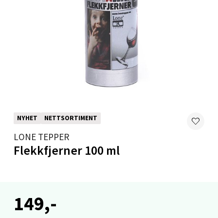
Velg
Levanger - Magneten
Moafjæra 14, 7606 Levanger
Åpent i dag 10-18
0 i butikk
NYHET
NETTSORTIMENT
Velg
LONE TEPPER
Flekkfjerner 100 ml
Mandal - Alti Mandal
Skarvøyveien 55, 4517 Mandal
149,-
Åpent i dag 10-18