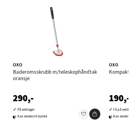
0 i butikk
Velg
Sandvika - Thon Senter Sandvika
OXO
OXO
Brodtkorbsgate 7, 1338 Sandvika
Baderomsskrubb m/teleskophåndtak
Kompakt kos
Åpent i dag 09-19
oransje
0 i butikk
290,-
190,-
Velg
På nettlager
Få på nettlager
Kan sendes til butikk
Kan sendes til b
Bergen - Thon Senter Sartor