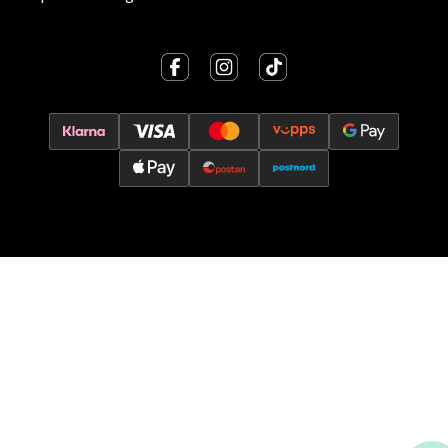
0 i butikk
Velg
Oslo - Thon Senter Storo
Vitaminveien 7 - 9, 0485 Oslo
Åpent i dag 10-19
0 i butikk
Velg
Lillehammer - Strandtorget