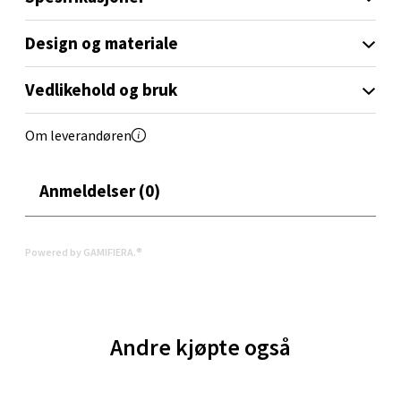
Design og materiale
Oppdal - Aunasenteret
Vedlikehold og bruk
Aunasenteret, Sunndalsvegen 3, 7340 Oppdal
Om leverandøren
Åpent i dag 10-18
0 i butikk
Anmeldelser (0)
Velg
Powered by GAMIFIERA.®
Orkanger - Thon Senter Orkanger
Andre kjøpte også
Thon Senter Orkanger, Orkdalsveien 113, 7300
Orkanger
Åpent i dag 09-18