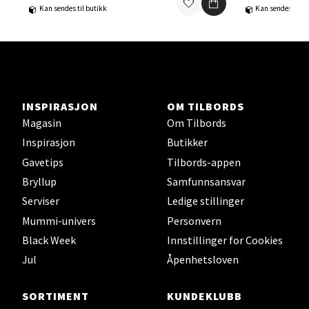
Kan sendes til butikk
Kan sendes til b
Ski - Thon Senter Ski
Ski Storsenter, Jernbanesvingen 6, 1400 Ski
Åpent i dag 10-19
0 i butikk
INSPIRASJON
OM TILBORDS
Magasin
Om Tilbords
Velg
Inspirasjon
Butikker
Gavetips
Tilbords-appen
Bryllup
Samfunnsansvar
Serviser
Ledige stillinger
Sortland - Sortland Storsenter
Mummi-univers
Personvern
Black Week
Innstillinger for Cookies
Strangata 26, 8400 Sortland
Åpent i dag 10-16
Jul
Åpenhetsloven
0 i butikk
SORTIMENT
KUNDEKLUBB